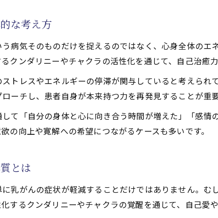
功治療が開くステージ4乳がんへの新展望
本的な考え方
最前線で語られる天啓気功治療の役割
場で実感する寛解に向けた気功の実践
いう病気そのものだけを捉えるのではなく、心身全体のエ
するクンダリニーやチャクラの活性化を通じて、自己治癒
功治療や療法で活性化するクンダリニー覚醒体験が施術効
功治療や療法でのチャクラ活性化と気功施術の相互作用と
のストレスやエネルギーの停滞が関与していると考えられ
プローチし、患者自身が本来持つ力を再発見することが重
へ導く天啓気功の可能性
功治療が自己愛回復を促す理由を解説
通して「自分の身体と心に向き合う時間が増えた」「感情
功治療や療法で活性化するクンダリニーとチャクラ覚醒で
意欲の向上や寛解への希望につながるケースも多いです。
寛解後の自己愛と天啓気功治療の関係
自己肯定感アップの実践ポイント
本質とは
支える天啓気功治療の心の変化とは
単に乳がんの症状が軽減することだけではありません。む
を高める天啓気功治療や療法で活性化するクンダリニー実
性化するクンダリニーやチャクラの覚醒を通じて、自己愛
功治療と天啓気功治療や療法で活性化するクンダリニー実