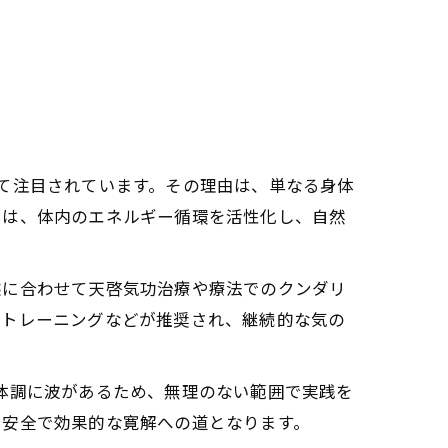
ー覚醒の体感変化
リニー覚醒の力
療の相乗効果
リニー覚醒のコツ
て注目されています。その理由は、単なる身体
己発見体験
では、体内のエネルギー循環を活性化し、自然
集
した体験談の真実
態に合わせて天啓気功治療や療法でのクンダリ
影響とは
ジトレーニングなどが推奨され、継続的な気の
体験者の声を紹介
体調に波があるため、無理のない範囲で実践を
効果
り安全で効果的な寛解への道となります。