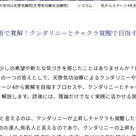
の気功は天啓気療院(天啓気功療法治療院)
☆コラム
乳がんステージ4を
新たなアプローチ
術で寛解！クンダリニーとチャクラ覚醒で目指
す重要な臓器
の少しの希望や新たな気づきを感じたことはありませんか？
その一つの答えとして、天啓気功治療によるクンダリニー
テージ4から寛解を目指すプロセスや、クンダリニーとチャ
く解説します。読後には、理論だけでなく実践に活かせる
どと言えるのは、クンダリニーが上昇しチャクラも覚醒し
功の達人,有名人と言えるのであり、クンダリニーの上昇