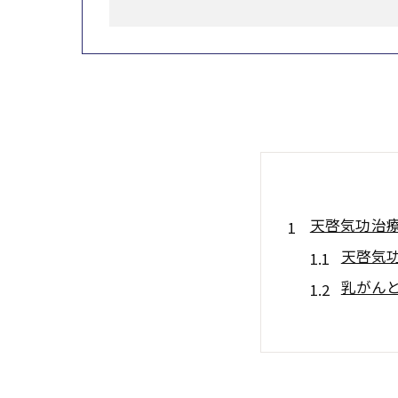
天啓気功治
天啓気
乳がん
天啓気
乳がん
寛解を