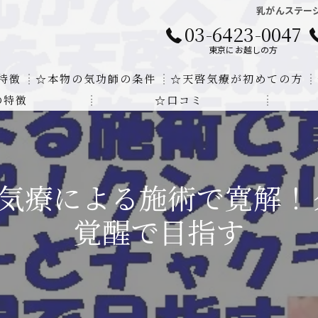
乳がんステー
03-6423-0047
東京にお越しの方
特徴
☆本物の気功師の条件
☆天啓気療が初めての方
の特徴
☆口コミ
に対する回答
クンダリニーの上昇でチャクラの覚醒
する書籍
より奇跡的な寛解
啓気療による施術で寛解！
にも優るサイ能力の凄さ
覚醒で目指す
法と天啓気療の違い
覚醒サイ能力
解明及び緩解法