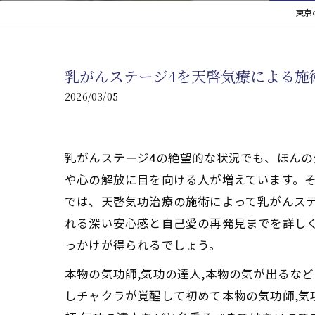
東京
心臓の疾患
心臓疾患の改善を目指す
乳がんステージ4を天啓気療による施
腎臓の疾患
2026/03/05
腎臓は老廃物の排出を促
乳がんステージ4の絶望的な状況でも、ほん
や心の解放に目を向ける人が増えています。
では、天啓気功治療の施術によって乳がんス
れる深い安心感と自己愛の再発見までを詳し
っかけが得られるでしょう。
本物の気功師,気功の達人,本物の気が出るな
しチャクラが覚醒して初めて本物の気功師,気