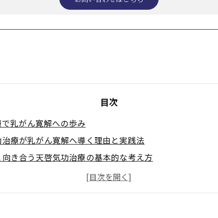
目次
療で乳がん寛解への歩み
功治療が乳がん寛解へ導く理由と実践法
と向き合う天啓気功治療の基本的な考え方
功治療がもたらす寛解体験の本質とは
ステージ4における天啓気功治療の挑戦
目指す天啓気功治療の心身サポート効果