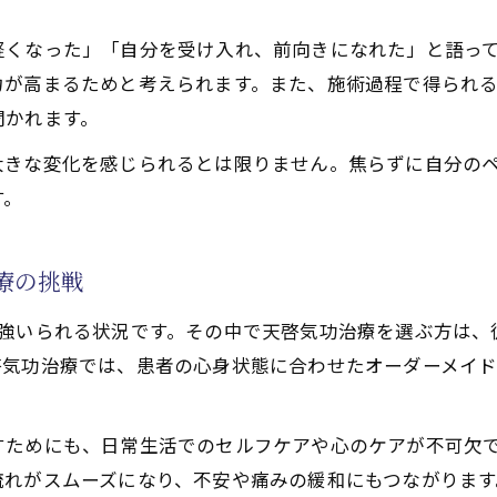
寛解に役立つ天啓気功治療や療法で活性化するクンダリニ
軽くなった」「自分を受け入れ、前向きになれた」と語っ
功治療や療法でのチャクラ活性化と自然治癒力の関係を考
力が高まるためと考えられます。また、施術過程で得られ
功治療や療法で活性化するクンダリニー覚醒を促す呼吸法
聞かれます。
功治療で自己治癒力を伸ばすポイント
大きな変化を感じられるとは限りません。焦らずに自分の
す。
療の挑戦
を強いられる状況です。その中で天啓気功治療を選ぶ方は、
啓気功治療では、患者の心身状態に合わせたオーダーメイ
すためにも、日常生活でのセルフケアや心のケアが不可欠
流れがスムーズになり、不安や痛みの緩和にもつながります