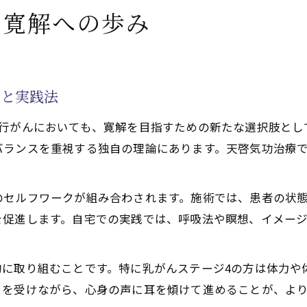
療や療法で活性化するクンダリニー覚醒が導く心身の変化
ん寛解への歩み
功治療による天啓気功治療や療法で活性化するクンダリニ
寛解を後押しする天啓気功治療や療法で活性化するクンダ
功治療や療法で活性化するクンダリニー覚醒と天啓気功治
由と実践法
バランスを整える天啓気功治療や療法で活性化するクンダ
進行がんにおいても、寛解を目指すための新たな選択肢とし
功治療や療法で活性化するクンダリニー覚醒後の新たな自
バランスを重視する独自の理論にあります。天啓気功治療
療や療法で活性化するチャクラ活性化を通じた癒し体験談
功治療で天啓気功治療や療法で活性化するチャクラ活性化
のセルフワークが組み合わされます。施術では、患者の状
功治療や療法でのチャクラ活性化が乳がん寛解にもたらす
を促進します。自宅での実践では、呼吸法や瞑想、イメー
功治療や療法で活性化するクンダリニーとチャクラ覚醒の
功治療で心身が軽くなった実例を語る
的に取り組むことです。特に乳がんステージ4の方は体力や
功治療や療法でのチャクラ活性化のプロセスと実感できた
トを受けながら、心身の声に耳を傾けて進めることが、よ
乳がんに挑む気功施術の真実