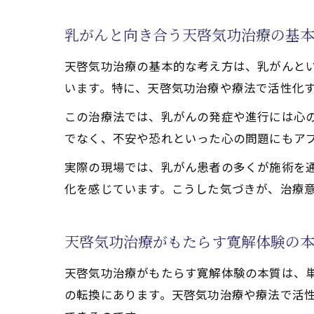
天啓気
乳がんと向き合う天啓気功治療の基
乳がん
施術現
天啓気功治療の基本的な考え方は、乳がんと
います。特に、天啓気功治療や療法で活性化
天啓気
天啓気
この治療法では、乳がんの発症や進行には心
でなく、不安や恐れといった心の問題にもア
自己愛回復
天啓気
実際の現場では、乳がん患者の多くが施術を
天啓気
化を感じています。こうした気づきが、治療
乳がん
気功と
天啓気功治療がもたらす寛解体験の
寛解を
天啓気功治療がもたらす寛解体験の本質は、
自然治癒力
の転換にあります。天啓気功治療や療法で活
天啓気