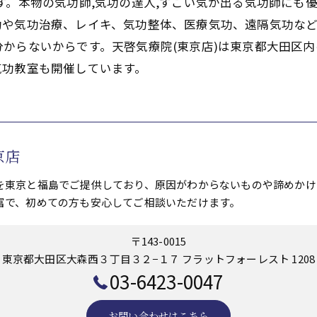
す。本物の気功師,気功の達人,すごい気が出る気功師にも
功や気功治療、レイキ、気功整体、医療気功、遠隔気功な
からないからです。天啓気療院(東京店)は東京都大田区内
気功教室も開催しています。
京店
を東京と福島でご提供しており、原因がわからないものや諦めかけ
富で、初めての方も安心してご相談いただけます。
〒143-0015
東京都大田区大森西３丁目３２−１７ フラットフォーレスト 1208
03-6423-0047
お問い合わせはこちら