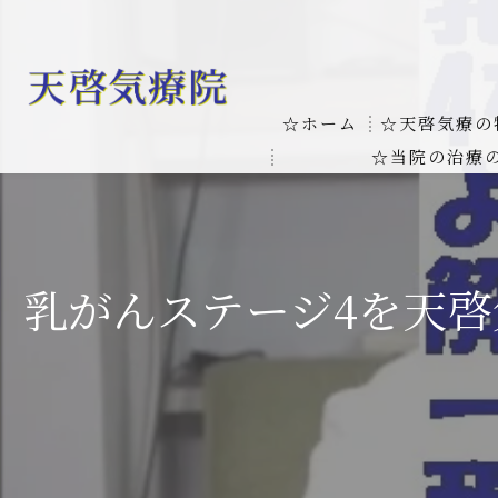
☆ホーム
☆天啓気療の
☆当院の治療
お客様の質問
線維筋痛症
天啓気療に関
線維筋痛症が天啓気療に
乳がんステージ4を天
本物の気功師
難病の疾患
気功治療や療
難病治療に革命チャクラ
肝臓の疾患
肝臓疾患の原因と症状を