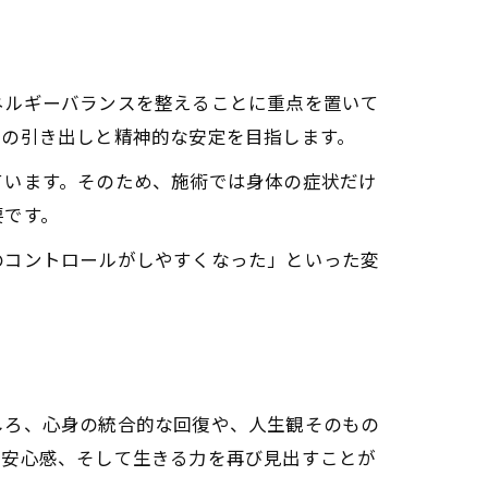
ネルギーバランスを整えることに重点を置いて
力の引き出しと精神的な安定を目指します。
果を高める仕組み
は
ています。そのため、施術では身体の症状だけ
要です。
のコントロールがしやすくなった」といった変
得られる安心感
しろ、心身の統合的な回復や、人生観そのもの
践法
や安心感、そして生きる力を再び見出すことが
践の基本ステップ