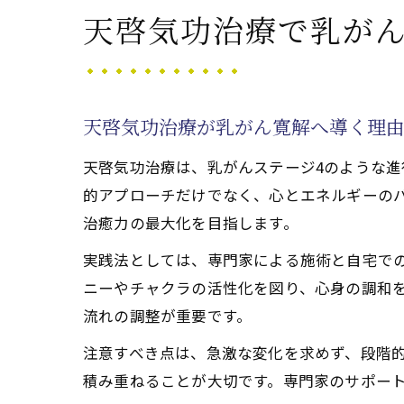
天啓気功治
天啓気功治療で乳が
天啓気
乳がん
天啓気
天啓気功治療が乳がん寛解へ導く理
心身の
天啓気功治療は、乳がんステージ4のような
天啓気
的アプローチだけでなく、心とエネルギーの
天啓気功治
治癒力の最大化を目指します。
天啓気
実践法としては、専門家による施術と自宅で
天啓気
ニーやチャクラの活性化を図り、心身の調和
天啓気
流れの調整が重要です。
天啓気
注意すべき点は、急激な変化を求めず、段階
天啓気
積み重ねることが大切です。専門家のサポー
ステージ4