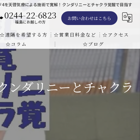
ジ4を天啓気療による施術で寛解！クンダリニーとチャクラ覚醒で目指す
0244-22-6823
お問い合わせはこちら
福島にお越しの方
☆遠隔を希望する方
☆営業日料金など
☆アクセス
☆コラム
☆ブログ
遠隔気功ヒーリングで難病の克服の方法と効果
東京での瞑想気功教室の開催について
天啓気療院 東京店
天啓気療院 福島店
クンダリニーとチャクラ