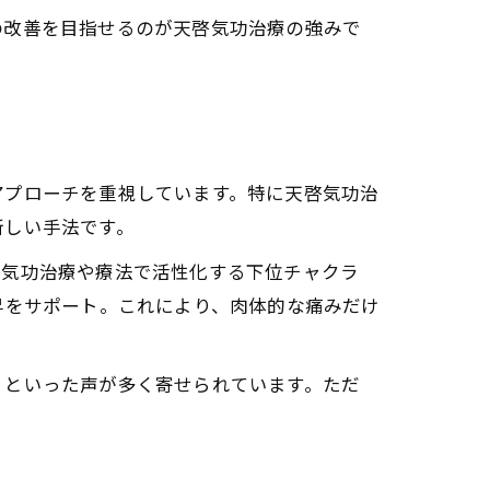
の改善を目指せるのが天啓気功治療の強みで
復術
流れ
る影響を考察
的アプローチ
アプローチを重視しています。特に天啓気功治
新しい手法です。
クラ瞑想法
の具体的な効果
啓気功治療や療法で活性化する下位チャクラ
昇をサポート。これにより、肉体的な痛みだけ
」といった声が多く寄せられています。ただ