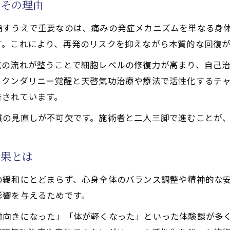
とその理由
善に必要な天啓気功治療の継続方法
アルな覚醒体験が股関節痛を癒すまで
指すうえで重要なのは、痛みの発症メカニズムを単なる身
功治療で感じるスピリチュアルな覚醒とは
す。これにより、再発のリスクを抑えながら本質的な回復
験が股関節痛寛解に与える具体的作用
気の流れが整うことで細胞レベルの修復力が高まり、自己
功治療による精神的安定と痛みの調和
るクンダリニー覚醒と天啓気功治療や療法で活性化するチ
功治療や療法で活性化するクンダリニーと天啓気功治療の
告されています。
ロセスの中での体と心の変化に注目
慣の見直しが不可欠です。施術者と二人三脚で進むことが
効果とは
の緩和にとどまらず、心身全体のバランス調整や精神的な
影響を与えるためです。
前向きになった」「体が軽くなった」といった体験談が多