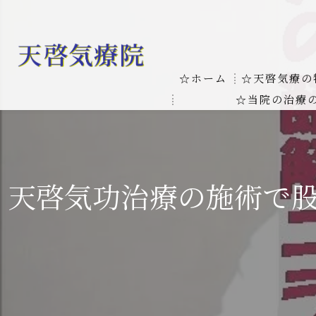
☆ホーム
☆天啓気療の
☆当院の治療
お客様の質問
線維筋痛症
天啓気療に関
線維筋痛症が天啓気療に
天啓気功治療の施術で
本物の気功師
難病の疾患
気功治療や療
難病治療に革命チャクラ
肝臓の疾患
肝臓疾患の原因と症状を