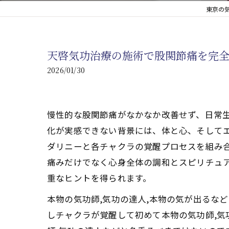
東京の
心臓の疾患
心臓疾患の改善を目指す
天啓気功治療の施術で股関節痛を完
腎臓の疾患
2026/01/30
腎臓は老廃物の排出を促
慢性的な股関節痛がなかなか改善せず、日常
化が実感できない背景には、体と心、そして
ダリニーと各チャクラの覚醒プロセスを組み合
痛みだけでなく心身全体の調和とスピリチュ
重なヒントを得られます。
本物の気功師,気功の達人,本物の気が出るな
しチャクラが覚醒して初めて本物の気功師,気