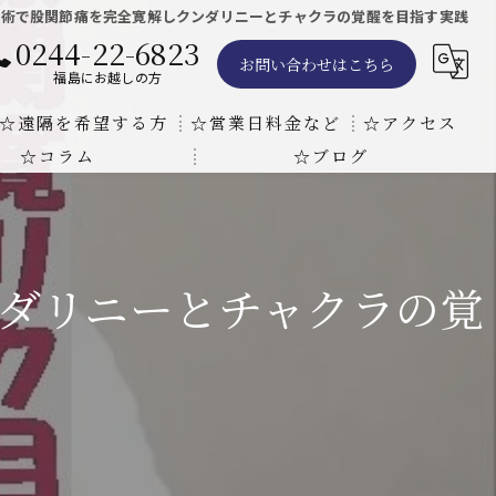
施術で股関節痛を完全寛解しクンダリニーとチャクラの覚醒を目指す実践
0244-22-6823
お問い合わせはこちら
福島にお越しの方
☆遠隔を希望する方
☆営業日料金など
☆アクセス
☆コラム
☆ブログ
遠隔気功ヒーリングで難病の克服の方法と効果
東京での瞑想気功教室の開催について
天啓気療院 東京店
天啓気療院 福島店
ダリニーとチャクラの覚