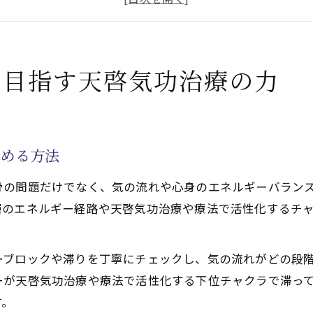
を整える天啓気功治療の施術効果とは
功治療で試すべき寛解へのセルフワーク
療や療法で活性化するクンダリニー覚醒で変わる股関節痛
を目指す天啓気功治療の力
功治療と天啓気功治療や療法で活性化するクンダリニー覚
功治療や療法で活性化するクンダリニー覚醒が股関節痛へ
功治療で体験する天啓気功治療や療法で活性化するチャク
極める方法
功治療や療法で活性化するクンダリニーの上昇がもたらす
骨の問題だけでなく、気の流れや心身のエネルギーバラン
痛改善に役立つ天啓気功治療や療法で活性化するクンダリ
層のエネルギー経路や天啓気功治療や療法で活性化するチ
導く天啓気功治療実践のポイント
功治療の施術前後で意識すべきポイント
ーブロックや滞りを丁寧にチェックし、気の流れがどの段
解を目指すための実践的セルフケア方法
ーが天啓気功治療や療法で活性化する下位チャクラで滞っ
功治療の専門施術がもたらす深い変化
す。
験から学ぶ完全寛解のための心構え