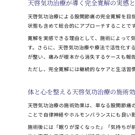
天啓気功治療が導く完全寛解の実感
本質改
スピリチュ
天啓気功治療による股関節痛の完全寛解を目
天啓気
状態も含めて総合的にアプローチすることで
覚醒体
寛解を実感できる理由として、施術によって
天啓気
す。さらに、天啓気功治療や療法で活性化す
天啓気
が整い、痛みが根本から消失するケースも報
覚醒プ
ただし、完全寛解には継続的なケアと生活習
体と心を整える天啓気功治療の施術
天啓気功治療の施術効果は、単なる股関節痛
ことで自律神経やホルモンバランスにも良い
施術後には「眠りが深くなった」「気持ちが