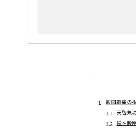
股関節痛の
天啓気
慢性股
天啓気