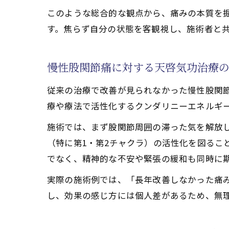
このような総合的な観点から、痛みの本質を
天啓気
す。焦らず自分の状態を客観視し、施術者と
天啓気功治
天啓気
慢性股関節痛に対する天啓気功治療
天啓気
天啓気
従来の治療で改善が見られなかった慢性股関
療や療法で活性化するクンダリニーエネルギ
心身の
天啓気
施術では、まず股関節周囲の滞った気を解放
（特に第1・第2チャクラ）の活性化を図るこ
天啓気功治
でなく、精神的な不安や緊張の緩和も同時に
天啓気
股関節
実際の施術例では、「長年改善しなかった痛
し、効果の感じ方には個人差があるため、無
体験談
天啓気