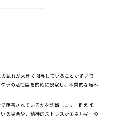
との向き合い方
醒の関係性を探る
及ぼす変化とは
ラと痛みの関連性
精神的な癒し
スの乱れが大きく関与していることが多いで
ニー瞑想法
ャクラの活性度を的確に観察し、本質的な痛み
階で阻害されているかを診断します。例えば、
ている場合や、精神的ストレスがエネルギーの