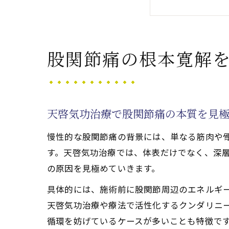
体と心
天啓気
天啓気功治
股関節痛の根本寛解
天啓気
天啓気
天啓気
天啓気功治療で股関節痛の本質を見
天啓気
慢性的な股関節痛の背景には、単なる筋肉や
股関節
す。天啓気功治療では、体表だけでなく、深
完全寛解へ
の原因を見極めていきます。
天啓気
具体的には、施術前に股関節周辺のエネルギ
完全寛
天啓気功治療や療法で活性化するクンダリニ
天啓気
循環を妨げているケースが多いことも特徴で
施術体