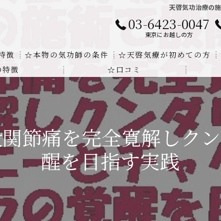
天啓気功治療の
03-6423-0047
東京にお越しの方
特徴
☆本物の気功師の条件
☆天啓気療が初めての方
の特徴
☆口コミ
に対する回答
クンダリニーの上昇でチャクラの覚醒
する書籍
より奇跡的な寛解
股関節痛を完全寛解しクン
にも優るサイ能力の凄さ
醒を目指す実践
法と天啓気療の違い
覚醒サイ能力
解明及び緩解法