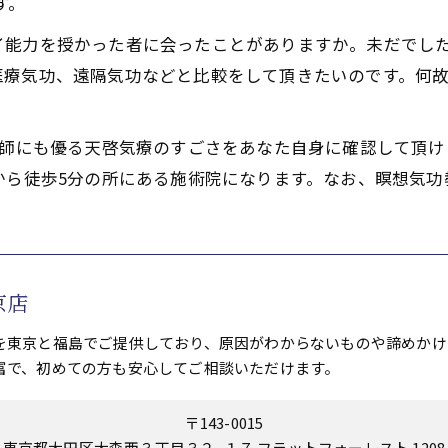
す。
イ能力を授かった者に会ったことがありますか。未だでし
医療気功、遠隔気功などと比較をして頂きたいのです。何
功師にも優る天啓気療のすごさをあなた自身に確認して頂け
から徒歩5分の所にある施術院になります。なお、瞑想気功
京店
を東京と福島でご提供しており、原因がわからないものや諦めかけ
富で、初めての方も安心してご相談いただけます。
〒143-0015
東京都大田区大森西３丁目３２−１７ フラットフォーレスト 1208