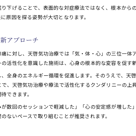
掘り下げることで、表面的な対症療法ではなく、根本から
功治療と呼吸法の組み合わせ効果
共に原因を探る姿勢が大切となります。
療や療法でのチャクラ活性化がもたらす心身のバランス回
功治療で実感する天啓気功治療や療法でのチャクラ活性の
の新アプローチ
功治療や療法で活性化するチャクラ調整が股関節痛に与え
功治療と天啓気功治療や療法で活性化するチャクラの統合
節痛に対し、天啓気功治療では「気・体・心」の三位一体
ーの活性化を意識した施術は、心身の根本的な変容を促す
バランス回復に効く天啓気功治療や療法で活性化するチャ
功治療や療法で活性化するチャクラの巡りと天啓気功治療
し、全身のエネルギー循環を促進します。そのうえで、天
とで、天啓気功治療や療法で活性化するクンダリニーの上
療なら股関節痛の本質改善も夢じゃない
期待できます。
功治療で得られる根本改善の実体験に迫る
痛の原因に対する天啓気功治療の視点
みが数回のセッションで軽減した」「心の安定感が増した
理のないペースで取り組むことが推奨されます。
から見る天啓気功治療の真の価値
功治療で心も体も癒すステップとは