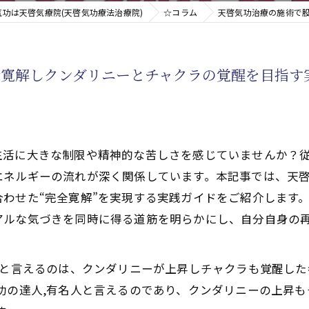
気功は天啓気療院(天啓気功療法治療院)
☆コラム
天啓気功治療の施術で
新たなアプローチ
全寛解しクンダリニーとチャクラの覚醒を目指す
す重要な臓器
生活に大きな制限や精神的な苦しさを感じていませんか？
エネルギーの流れが深く関係しています。本記事では、天
わせた“完全寛解”を実現する実践ガイドをご紹介します
アルな気づきを同時に得る道筋を明らかにし、自分自身の
どと言えるのは、クンダリニーが上昇しチャクラも覚醒し
功の達人,有名人と言えるのであり、クンダリニーの上昇