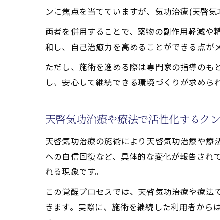
天啓気功
ンに焦点を当てていますが、気功治療(天啓気
天啓気功治療
両者を併用することで、薬物の副作用軽減や
天啓気功
和し、自己治癒力を高めることができる点が
実際の症
ただし、施術を進める際は専門家の指導のも
理論と実
し、安心して継続できる環境づくりが求めら
天啓気功
天啓気功
天啓気功治療や療法で活性化するク
天啓気功治療の施術により天啓気功治療や療
への自信回復など、具体的な変化が報告され
れる現象です。
この覚醒プロセスでは、天啓気功治療や療法
きます。実際に、施術を継続した利用者から