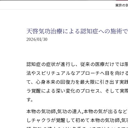
東京の
心臓の疾患
心臓疾患の改善を目指す
天啓気功治療による認知症への施術
腎臓の疾患
2026/01/30
腎臓は老廃物の排出を促
認知症の症状が進行し、従来の医療だけでは
法やスピリチュアルなアプローチへ目を向け
て、心身本来の回復力を最大限に引き出す実
ラ覚醒による深い変化のプロセス、そして実
す。
本物の気功師,気功の達人,本物の気が出るな
しチャクラが覚醒して初めて本物の気功師,気