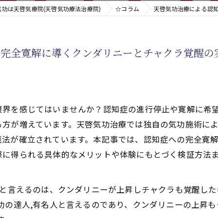
気功は天啓気療院(天啓気功療法治療院)
☆コラム
天啓気功治療による認
新たなアプローチ
で完全寛解に導くクンダリニーとチャクラ覚醒の
す重要な臓器
限界を感じてはいませんか？認知症の進行停止や寛解に希
る方が増えています。天啓気功治療では独自の気功施術に
践法が確立されています。本記事では、認知症への完全寛
際に得られる具体的なメリットや体験にもとづく検証方法
どと言えるのは、クンダリニーが上昇しチャクラも覚醒し
功の達人,有名人と言えるのであり、クンダリニーの上昇