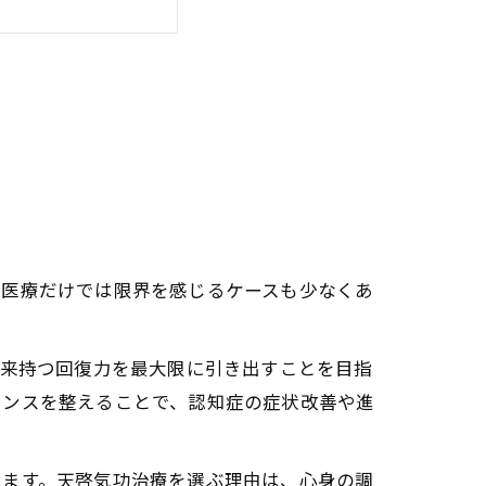
症回復力
心身変容の真実
のプロセスを体感
化の実際
重要性
の医療だけでは限界を感じるケースも少なくあ
ー施術の効果
本来持つ回復力を最大限に引き出すことを目指
ランスを整えることで、認知症の症状改善や進
接な関係
います。天啓気功治療を選ぶ理由は、心身の調
解の理由