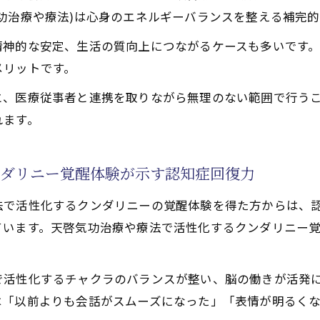
治療や療法で活性化するクンダリニー体験が心身回復に与
功治療や療法)は心身のエネルギーバランスを整える補完
による認知症寛解の理論と実例に学ぶ
精神的な安定、生活の質向上につながるケースも多いです
治療の理論的裏付けと認知症寛解
メリットです。
例で見る認知症改善の体験談
と、医療従事者と連携を取りながら無理のない範囲で行う
践が結びつく天啓気功治療の魅力
れます。
治療や療法で活性化するチャクラ覚醒を含めた寛解までの
治療や療法で活性化するクンダリニーの働きが認知症寛解
ンダリニー覚醒体験が示す認知症回復力
法で活性化するクンダリニーの覚醒体験を得た方からは、
ています。天啓気功治療や療法で活性化するクンダリニー
で活性化するチャクラのバランスが整い、脳の働きが活発
は「以前よりも会話がスムーズになった」「表情が明るく