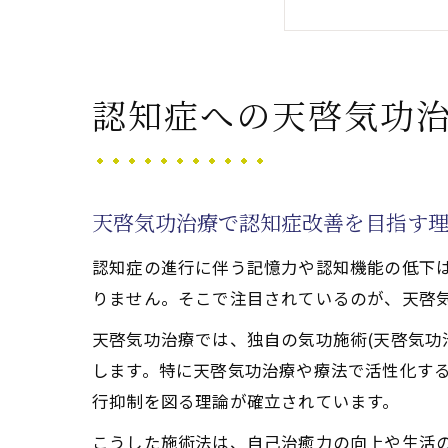
天啓気功
天啓気功
天啓気功治療
認知症への天啓気功
天啓気功
天啓気功
認知症改
天啓気功治療で認知症改善を目指す
天啓気功
認知症の進行に伴う記憶力や認知機能の低下
心身バラ
りません。そこで注目されているのが、天啓
完全寛解を実
天啓気功治療では、独自の気功施術(天啓気功
天啓気功
します。特に天啓気功治療や療法で活性化す
認知症克
行抑制を図る理論が確立されています。
天啓気功
こうした施術法は、自己治癒力の向上や生活
天啓気功