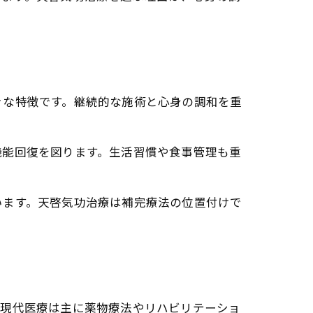
きな特徴です。継続的な施術と心身の調和を重
法のコツ
癒力上昇
機能回復を図ります。生活習慣や食事管理も重
に与える影響
います。天啓気功治療は補完療法の位置付けで
ニー覚醒例
機能の変化
の効果
。現代医療は主に薬物療法やリハビリテーショ