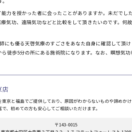
す。
イ能力を授かった者に会ったことがありますか。未だでし
医療気功、遠隔気功などと比較をして頂きたいのです。何
功師にも優る天啓気療のすごさをあなた自身に確認して頂け
から徒歩5分の所にある施術院になります。なお、瞑想気功
京店
を東京と福島でご提供しており、原因がわからないものや諦めかけ
富で、初めての方も安心してご相談いただけます。
〒143-0015
東京都大田区大森西３丁目３２−１７ フラットフォーレスト 1208