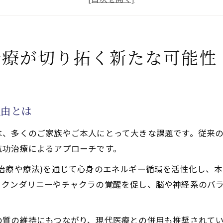
治療や療法で活性化するクンダリニー覚醒体験が示す認知
治療の独自理論と施術プロセス
や療法で活性化するクンダリニーチャクラ覚醒がもたらす
治療が切り拓く新たな可能性
治療で天啓気功治療や療法で活性化するクンダリニー覚醒
治療や療法で活性化するチャクラ覚醒が心身にもたらす変
善に役立つ天啓気功治療や療法でのクンダリニーの活性法
理由とは
治療での天啓気功治療や療法で活性化するチャクラ調整の
は、多くのご家族やご本人にとって大きな課題です。従来
ンスを整える天啓気功治療や療法で活性化するクンダリニ
気功治療によるアプローチです。
現する天啓気功施術の秘訣に迫る
治療や療法)を通じて心身のエネルギー循環を活性化し、
治療による完全寛解への道筋解説
るクンダリニーやチャクラの覚醒を促し、脳や神経系のバ
服を支える独自の施術メソッド
治療や療法で活性化するクンダリニー覚醒と寛解実現の密
の質の維持にもつながり、現代医療との併用も推奨されて
治療や療法で活性化するチャクラ整えがもたらす認知症寛