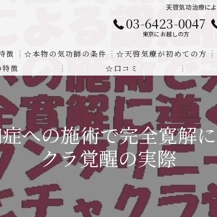
天啓気功治療に
03-6423-0047
東京にお越しの方
特徴
☆本物の気功師の条件
☆天啓気療が初めての方
の特徴
☆口コミ
に対する回答
クンダリニーの上昇でチャクラの覚醒
する書籍
より奇跡的な寛解
知症への施術で完全寛解に
にも優るサイ能力の凄さ
クラ覚醒の実際
法と天啓気療の違い
覚醒サイ能力
解明及び緩解法