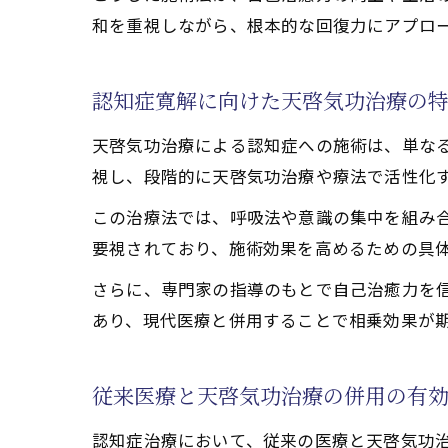
和を重視しながら、根本的な回復力にアプロ
天啓気功
心の回復力を
認知症寛解に向けた天啓気功治療の
天啓気功
認知症改
天啓気功治療による認知症への施術は、単な
心身活性
視し、段階的に天啓気功治療や療法で活性化
天啓気功
この治療法では、呼吸法や意識の集中を組み
天啓気功
要視されており、施術効果を高めるための具
天啓気功治療
さらに、専門家の指導のもとで自己治癒力を
天啓気功
あり、現代医療と併用することで相乗効果が
天啓気功
認知症症
従来医療と天啓気功治療の併用の有
天啓気功
認知症治療において、従来の医療と天啓気功