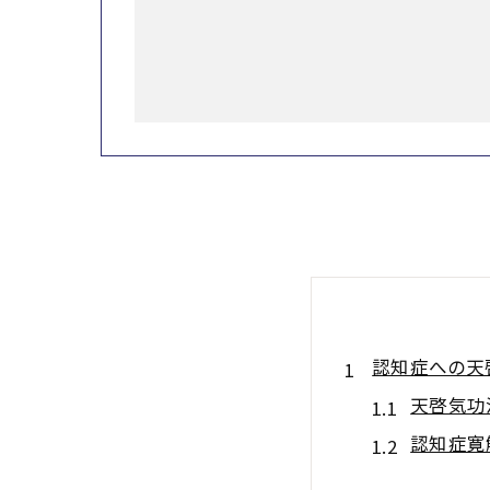
認知症への天
天啓気功
認知症寛
従来医療