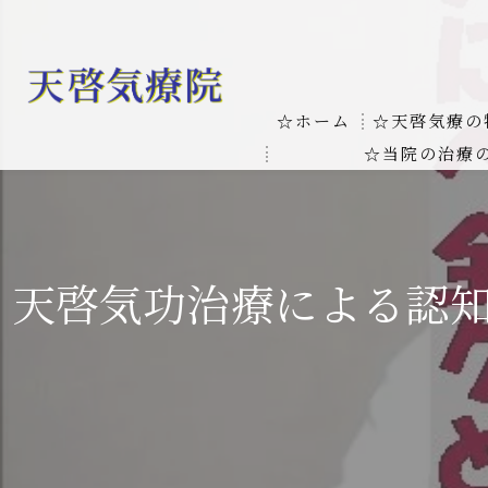
☆ホーム
☆天啓気療の
☆当院の治療
お客様の質問
線維筋痛症
天啓気療に関
線維筋痛症が天啓気療に
天啓気功治療による認
本物の気功師
難病の疾患
気功治療や療
難病治療に革命チャクラ
肝臓の疾患
肝臓疾患の原因と症状を