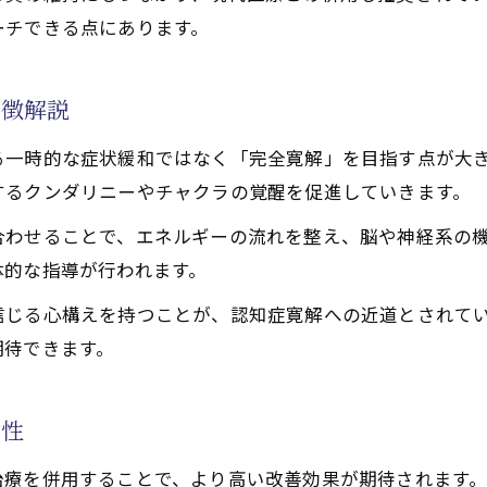
ーチできる点にあります。
治療現場の成功体験から学ぶポイント
引き出す実践的な天啓気功治療法
特徴解説
治療の実践が心に与える変化
善に有効な気功(天啓気功治療や療法)エクササイズ紹介
る一時的な症状緩和ではなく「完全寛解」を目指す点が大
化に役立つ天啓気功治療や療法で活性化するチャクラ調整
するクンダリニーやチャクラの覚醒を促進していきます。
治療や療法で活性化するクンダリニーパワー活用で自己治
合わせることで、エネルギーの流れを整え、脳や神経系の
治療で習慣化したい実践ポイント
体的な指導が行われます。
や療法で活性化するクンダリニーの覚醒体験が認知症改善
信じる心構えを持つことが、認知症寛解への近道とされて
治療で体感する天啓気功治療や療法で活性化するクンダリ
期待できます。
治療や療法で活性化するクンダリニー覚醒がもたらす認知
状に現れる天啓気功治療や療法で活性化するチャクラ覚醒
効性
治療で得られる体験談と気づき
治療を併用することで、より高い改善効果が期待されます