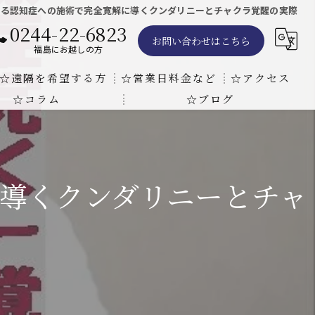
よる認知症への施術で完全寛解に導くクンダリニーとチャクラ覚醒の実際
0244-22-6823
お問い合わせはこちら
福島にお越しの方
☆遠隔を希望する方
☆営業日料金など
☆アクセス
☆コラム
☆ブログ
遠隔気功ヒーリングで難病の克服の方法と効果
東京での瞑想気功教室の開催について
天啓気療院 東京店
天啓気療院 福島店
導くクンダリニーとチャ