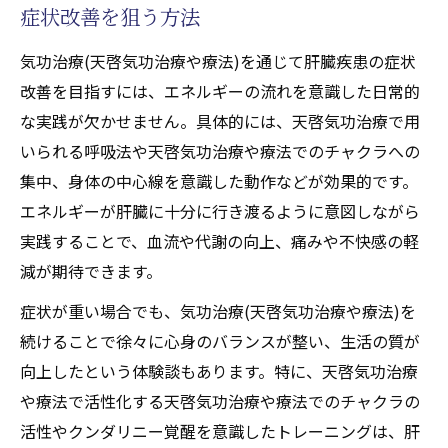
症状改善を狙う方法
もし難病なら覚醒療法で可能性を高める
難病に挑む肝臓疾患患者の覚醒療法活用法
気功治療(天啓気功治療や療法)を通じて肝臓疾患の症状
天啓気功治療や療法で活性化するクンダリ
改善を目指すには、エネルギーの流れを意識した日常的
ニー覚醒で広がる治療の新展望
な実践が欠かせません。具体的には、天啓気功治療で用
気功療法(天啓気功治療や療法)が難病への可
いられる呼吸法や天啓気功治療や療法でのチャクラへの
能性を広げる理由
集中、身体の中心線を意識した動作などが効果的です。
エネルギーが肝臓に十分に行き渡るように意図しながら
肝臓疾患患者にも適した覚醒アプローチと
実践することで、血流や代謝の向上、痛みや不快感の軽
は
減が期待できます。
天啓気功治療や療法で活性化するチャクラ
覚醒が難病克服に貢献する根拠
症状が重い場合でも、気功治療(天啓気功治療や療法)を
自己治癒力を引き出す天啓気功治療や療法で活
続けることで徐々に心身のバランスが整い、生活の質が
性化するクンダリニーの力
向上したという体験談もあります。特に、天啓気功治療
や療法で活性化する天啓気功治療や療法でのチャクラの
肝臓疾患寛解に役立つ天啓気功治療や療法
活性やクンダリニー覚醒を意識したトレーニングは、肝
で活性化するクンダリニーの秘訣