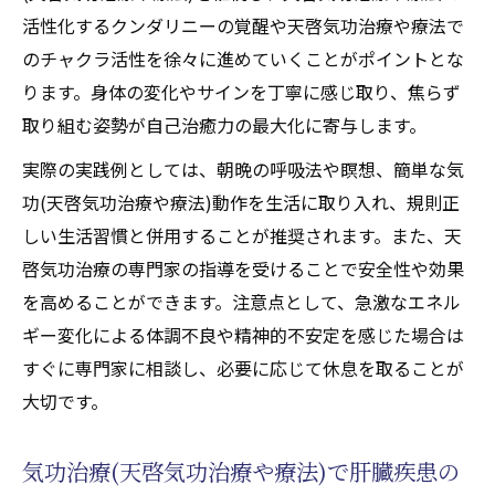
活性化するチャクラケアの方法とは
活性化するクンダリニーの覚醒や天啓気功治療や療法で
気功(天啓気功治療や療法)を通じた肝臓疾患改
のチャクラ活性を徐々に進めていくことがポイントとな
善の新アプローチ
ります。身体の変化やサインを丁寧に感じ取り、焦らず
取り組む姿勢が自己治癒力の最大化に寄与します。
肝臓疾患改善に向けた気功(天啓気功治療や
療法)の最新理論を解説
実際の実践例としては、朝晩の呼吸法や瞑想、簡単な気
難病にも応用できる気功(天啓気功治療や療
功(天啓気功治療や療法)動作を生活に取り入れ、規則正
法)アプローチの実践例
しい生活習慣と併用することが推奨されます。また、天
気功治療(天啓気功治療や療法)が肝臓疾患に
啓気功治療の専門家の指導を受けることで安全性や効果
もたらす本質的変化とは
を高めることができます。注意点として、急激なエネル
ギー変化による体調不良や精神的不安定を感じた場合は
天啓気功治療や療法で活性化するクンダリ
すぐに専門家に相談し、必要に応じて休息を取ることが
ニー気功(天啓気功治療や療法)が難病改善に
大切です。
与える影響
肝臓疾患寛解を支える新しい気功(天啓気功
気功治療(天啓気功治療や療法)で肝臓疾患の
治療や療法)メソッド