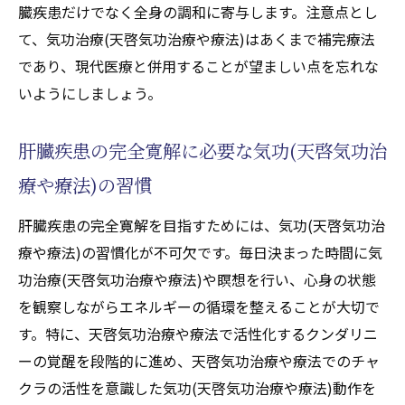
臓疾患だけでなく全身の調和に寄与します。注意点とし
難病治療と自己治癒力の密接な関係とは
て、気功治療(天啓気功治療や療法)はあくまで補完療法
天啓気功治療や療法でのクンダリニー活性
であり、現代医療と併用することが望ましい点を忘れな
で高まる肝臓疾患改善力
いようにしましょう。
天啓気功治療や療法で活性化するチャクラ
調整で自己治癒力を最大限に発揮
肝臓疾患の完全寛解に必要な気功(天啓気功治
気功治療(天啓気功治療や療法)が促す天啓気
療や療法)の習慣
功治療や療法で活性化するクンダリニー覚
醒の効果
肝臓疾患の完全寛解を目指すためには、気功(天啓気功治
療や療法)の習慣化が不可欠です。毎日決まった時間に気
功治療(天啓気功治療や療法)や瞑想を行い、心身の状態
を観察しながらエネルギーの循環を整えることが大切で
す。特に、天啓気功治療や療法で活性化するクンダリニ
ーの覚醒を段階的に進め、天啓気功治療や療法でのチャ
クラの活性を意識した気功(天啓気功治療や療法)動作を