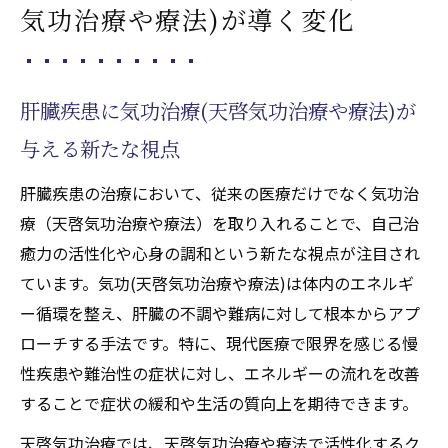
気功治療や療法)が導く変化
肝臓疾患の完全寛解に必要な気功(天啓気功
治療や療法)の習慣
気功(天啓気功治療や療法)と天啓気功治療や
肝臓疾患に気功治療(天啓気功治療や療法)が
療法でのチャクラ活性が導く寛解への道筋
与える新たな視点
難病と天啓気功治療や療法で活性化するクンダ
リニー覚醒による心身の覚醒
肝臓疾患の治療において、従来の医療だけでなく気功治
難病と肝臓疾患に働く天啓気功治療や療法
療（天啓気功治療や療法）を取り入れることで、自己治
で活性化するクンダリニー覚醒の力
癒力の活性化や心身の調和という新たな視点が注目され
天啓気功治療や療法で活性化するチャクラ
ています。気功(天啓気功治療や療法)は体内のエネルギ
覚醒が難病寛解に導く仕組みを解説
ー循環を整え、肝臓の不調や難病に対して根本からアプ
心身の覚醒がもたらす肝臓疾患への可能性
ローチする手法です。特に、現代医療で限界を感じる慢
性疾患や難治性の症状に対し、エネルギーの流れを改善
天啓気功治療や療法で活性化するクンダリ
することで症状の緩和や生活の質向上を期待できます。
ニー気功(天啓気功治療や療法)で難病寛解を
目指す方法
天啓気功治療では、天啓気功治療や療法で活性化するク