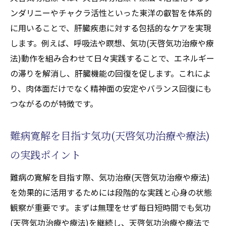
肝臓疾患に役立つ天啓気功治療や療法での
ンダリニーやチャクラ活性といった東洋の叡智を体系的
クンダリニー活性の実践法
に用いることで、肝臓疾患に対する包括的なケアを実現
完全寛解を目指す天啓気功治療や療法でのチャ
します。例えば、呼吸法や瞑想、気功(天啓気功治療や療
クラ活性法とは
法)動作を組み合わせて日々実践することで、エネルギー
の滞りを解消し、肝臓機能の回復を促します。これによ
肝臓疾患の完全寛解に向けた天啓気功治療
り、肉体面だけでなく精神面の安定やバランス回復にも
や療法でのチャクラ活性化法
つながるのが特徴です。
難病改善と天啓気功治療や療法でのチャク
ラ活性の関連性を探る
難病寛解を目指す気功(天啓気功治療や療法)
気功(天啓気功治療や療法)と天啓気功治療や
の実践ポイント
療法で活性化するチャクラの相乗効果によ
る寛解アプローチ
難病の寛解を目指す際、気功治療(天啓気功治療や療法)
天啓気功治療や療法で活性化するクンダリ
を効果的に活用するためには段階的な実践と心身の状態
ニー覚醒でチャクラを整える実践術
観察が重要です。まずは無理をせず毎日短時間でも気功
肝臓疾患に効果的な天啓気功治療や療法で
(天啓気功治療や療法)を継続し、天啓気功治療や療法で