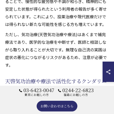
ることで、慢性的な疲労感や不調が和らぎ、精神的にも
安定した状態が得られたという利用者の報告が多く寄せ
られています。これにより、投薬治療や現代医療だけで
は得られない新たな可能性を感じる方も増えています。
ただし、気功治療(天啓気功治療や療法)はあくまで補完
療法であり、医学的な治療を中断せず、医師と相談しな
がら取り入れることが大切です。無理な自己流の実践は
症状の悪化につながるリスクがあるため、注意が必要で
す。
天啓気功治療や療法で活性化するクンダリニ
03-6423-0047
0244-22-6823
ー気功(天啓気功治療や療法)が難病改善に与
東京にお越しの方
福島にお越しの方
える影響
お問い合わせはこちら
天啓気功治療や療法で活性化するクンダリニー気功(天啓