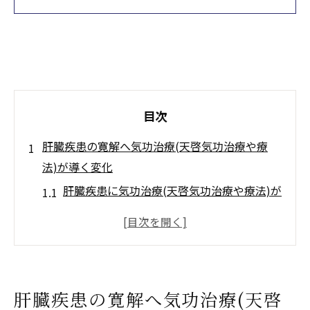
目次
肝臓疾患の寛解へ気功治療(天啓気功治療や療
法)が導く変化
肝臓疾患に気功治療(天啓気功治療や療法)が
与える新たな視点
難病寛解を目指す気功(天啓気功治療や療法)
の実践ポイント
気功治療(天啓気功治療や療法)で肝臓疾患の
肝臓疾患の寛解へ気功治療(天啓
症状改善を狙う方法