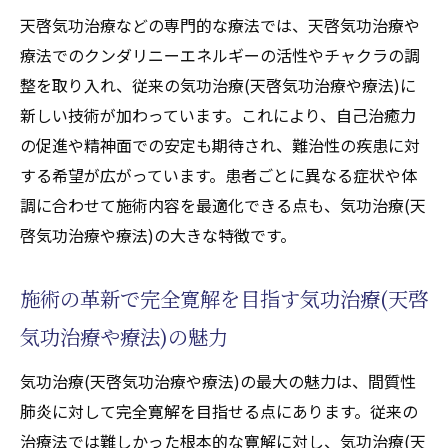
ニー覚醒による呼吸機能向上の実感
天啓気功治療などの専門的な療法では、天啓気功治療や
気功施術(天啓気功治療や療法)で自己治癒力が
療法でのクンダリニーエネルギーの活性やチャクラの調
高まる理由
整を取り入れ、従来の気功治療(天啓気功治療や療法)に
新しい技術が加わっています。これにより、自己治癒力
気功治療(天啓気功治療や療法)が自然治癒力
の促進や精神面での安定も期待され、難治性の疾患に対
を呼び覚ます仕組み
する希望が広がっています。患者ごとに異なる症状や体
間質性肺炎改善と気功施術(天啓気功治療や
調に合わせて施術内容を最適化できる点も、気功治療(天
療法)の深い関係性
啓気功治療や療法)の大きな特徴です。
天啓気功治療や療法で活性化するクンダリ
ニーチャクラ覚醒がもたらす効果
施術の革新で完全寛解を目指す気功治療(天啓
完全寛解を支援する施術プロセスの解明
気功治療や療法)の魅力
自己治癒力向上を目指す実践的アプローチ
心身の調和を促す間質性肺炎ケア法
気功治療(天啓気功治療や療法)の最大の魅力は、間質性
肺炎に対して完全寛解を目指せる点にあります。従来の
気功治療(天啓気功治療や療法)で心身のバラ
治療法では難しかった根本的な寛解に対し、気功治療(天
ンスを整える方法