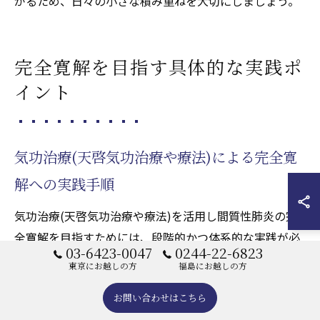
がるため、日々の小さな積み重ねを大切にしましょう。
完全寛解を目指す具体的な実践ポ
イント
気功治療(天啓気功治療や療法)による完全寛
解への実践手順
気功治療(天啓気功治療や療法)を活用し間質性肺炎の完
全寛解を目指すためには、段階的かつ体系的な実践が必
03-6423-0047
0244-22-6823
要です。まず重要なのは、天啓気功治療の専門家による
東京にお越しの方
福島にお越しの方
初回カウンセリングで、個々の症状や生活習慣を丁寧に
お問い合わせはこちら
把握してもらうことです。次に、気の流れを整える施術