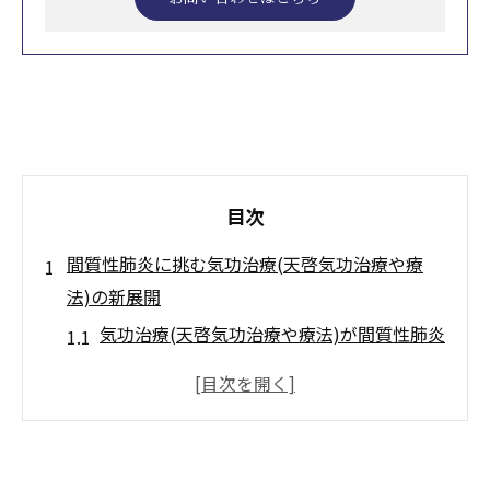
目次
間質性肺炎に挑む気功治療(天啓気功治療や療
法)の新展開
気功治療(天啓気功治療や療法)が間質性肺炎
に与える最新効果を解説
施術の革新で完全寛解を目指す気功治療(天
啓気功治療や療法)の魅力
天啓気功治療や療法で活性化するクンダリ