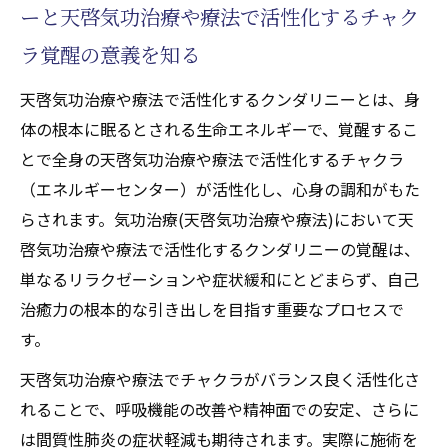
完全寛解を支えるセルフケアの重要性
ーと天啓気功治療や療法で活性化するチャク
天啓気功治療や療法でのクンダリニー活性で呼
ラ覚醒の意義を知る
吸機能の向上を実感
天啓気功治療や療法で活性化するクンダリニーとは、身
気功治療(天啓気功治療や療法)がクンダリニ
体の根本に眠るとされる生命エネルギーで、覚醒するこ
ー活性に導く理由
とで全身の天啓気功治療や療法で活性化するチャクラ
呼吸機能の改善を実感できる施術体験
（エネルギーセンター）が活性化し、心身の調和がもた
天啓気功治療や療法で活性化するチャクラ
らされます。気功治療(天啓気功治療や療法)において天
覚醒と肺機能向上の関係性を探る
啓気功治療や療法で活性化するクンダリニーの覚醒は、
完全寛解への過程で現れる変化とは
単なるリラクゼーションや症状緩和にとどまらず、自己
間質性肺炎克服に役立つ呼吸法の実践
治癒力の根本的な引き出しを目指す重要なプロセスで
す。
天啓気功治療や療法でチャクラがバランス良く活性化さ
れることで、呼吸機能の改善や精神面での安定、さらに
は間質性肺炎の症状軽減も期待されます。実際に施術を