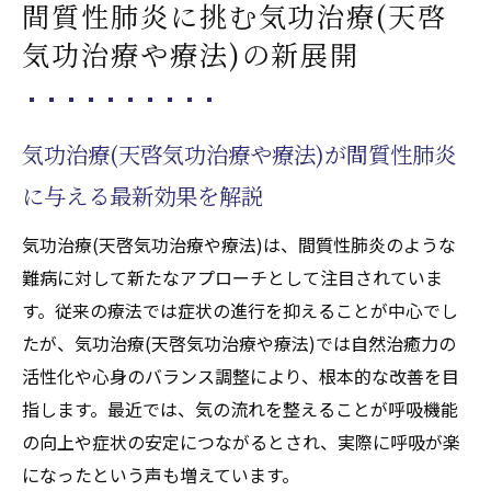
間質性肺炎に挑む気功治療(天啓
ニーと天啓気功治療や療法で活性化するチ
気功治療や療法)の新展開
ャクラ覚醒の意義を知る
自然治癒力を引き出す気功治療(天啓気功治
療や療法)の核心
気功治療(天啓気功治療や療法)が間質性肺炎
間質性肺炎に対する施術実践の流れと特徴
に与える最新効果を解説
天啓気功治療や療法で活性化するクンダリニー
チャクラ覚醒と寛解への道
気功治療(天啓気功治療や療法)は、間質性肺炎のような
気功治療(天啓気功治療や療法)でクンダリニ
難病に対して新たなアプローチとして注目されていま
ー覚醒を促す仕組み
す。従来の療法では症状の進行を抑えることが中心でし
天啓気功治療や療法でのチャクラ活性が間
たが、気功治療(天啓気功治療や療法)では自然治癒力の
質性肺炎改善に果たす役割
活性化や心身のバランス調整により、根本的な改善を目
完全寛解を支えるエネルギー循環の秘密
指します。最近では、気の流れを整えることが呼吸機能
の向上や症状の安定につながるとされ、実際に呼吸が楽
施術体験で感じる心身変化とその効果
になったという声も増えています。
天啓気功治療や療法で活性化するクンダリ