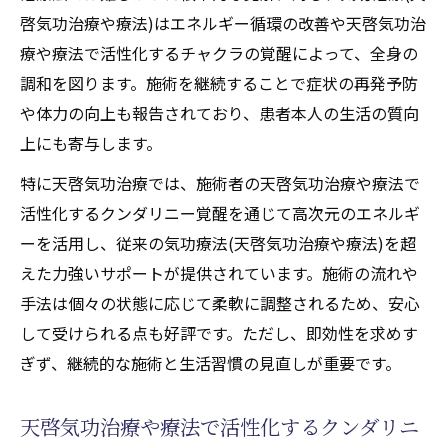
啓気功治療や療法)はエネルギー循環の改善や天啓気功治
間質性肺炎ケアに役立つ施術実践を紹介
療や療法で活性化するチャクラの覚醒によって、全身の
天啓気功治療や療法で活性化するクンダリ
調和を図ります。施術を継続することで症状の再発予防
ニーチャクラ覚醒で得られる調和
や体力の向上も報告されており、患者本人の生活の質向
完全寛解に向けた日々の気功(天啓気功治療
上にも寄与します。
や療法)実践ポイント
特に天啓気功治療では、施術者の天啓気功治療や療法で
心身調和が症状緩和に与えるプラス効果
活性化するクンダリニー覚醒を通じて高次元のエネルギ
完全寛解を目指す具体的な実践ポイント
ーを活用し、従来の気功療法(天啓気功治療や療法)を超
気功治療(天啓気功治療や療法)による完全寛
えた力強いサポートが提供されています。施術の流れや
解への実践手順
手法は個々の状態に応じて柔軟に調整されるため、安心
間質性肺炎施術の効果を最大化する秘訣
して受けられる点も好評です。ただし、即効性を求めす
天啓気功治療や療法で活性化するクンダリ
ぎず、継続的な施術と生活習慣の見直しが重要です。
ニーチャクラ覚醒の段階と注意点
日常生活に取り入れたい施術習慣の工夫
天啓気功治療や療法で活性化するクンダリニ