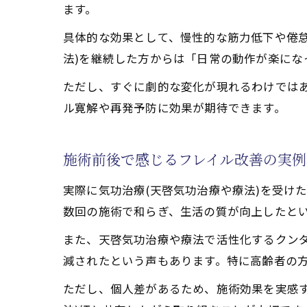
加齢対策として注目さ
ます。
気功治療(天啓気
具体的な効果として、慢性的な筋力低下や倦
天啓気功治療や療
法)を継続した方からは「日常の動作が楽に
加齢によるフレイル
ただし、すぐに劇的な変化が現れるわけでは
天啓気功治療や療
ル寛解や再発予防に効果が期待できます。
天啓気功治療や療
施術前後で感じるフレイル改善の実例
実際に気功治療(天啓気功治療や療法)を受け
数回の施術で和らぎ、生活の質が向上したと
また、天啓気功治療や療法で活性化するクンダ
減されたという声もあります。特に高齢者の
ただし、個人差があるため、施術効果を実感