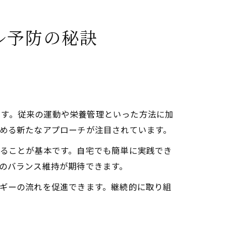
ル予防の秘訣
ニー覚醒の違いと利点
方法
ンダリニーを目指すコツ
です。従来の運動や栄養管理といった方法に加
高める新たなアプローチが注目されています。
能性
れることが基本です。自宅でも簡単に実践でき
バランスを整える理由
身のバランス維持が期待できます。
ルギーの流れを促進できます。継続的に取り組
チャクラ調整の手順
性化するチャクラの相乗効果