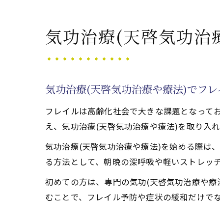
気功治療(天啓気
天啓気功治療や療法で
気功治療(天啓気功治
気功治療(天啓気
天啓気功治療や療
気功治療(天啓気
気功治療(天啓気功治療や療法)でフ
フレイル対策に役
フレイルは高齢化社会で大きな課題となって
天啓気功治療や療
え、気功治療(天啓気功治療や療法)を取り入
天啓気功治療や療法で
気功治療(天啓気功治療や療法)を始める際は
気功治療(天啓気
る方法として、朝晩の深呼吸や軽いストレッチ
天啓気功治療や療
初めての方は、専門の気功(天啓気功治療や療
気功治療(天啓気
むことで、フレイル予防や症状の緩和だけで
フレイル寛解への
施術時に意識した