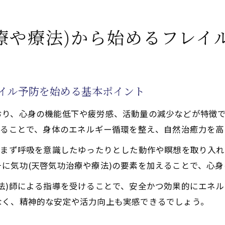
功治療や療法)を続けてフレイルを寛解へ導く方法
活性化するクンダリニー覚醒による心身エネルギー調整法
療や療法)から始めるフレイ
功治療や療法)と天啓気功治療や療法で活性化するクンダリ
法で活性化するクンダリニー覚醒で心身のバランスを保つ
功治療や療法)で安全に天啓気功治療や療法で活性化するク
レイル予防を始める基本ポイント
立つエネルギー調整法とは
おり、心身の機能低下や疲労感、活動量の減少などが特徴
法で活性化するクンダリニー覚醒時の注意点とリスク管理
れることで、身体のエネルギー循環を整え、自然治癒力を
活性化するチャクラバランスがもたらすフレイル寛解の可
、まず呼吸を意識したゆったりとした動作や瞑想を取り入
功治療や療法)で天啓気功治療や療法で活性化するチャクラ
に気功(天啓気功治療や療法)の要素を加えることで、心
法で活性化するチャクラ覚醒がフレイル寛解に与える影響
法)師による指導を受けることで、安全かつ効果的にエネ
功治療や療法)を活用した天啓気功治療や療法で活性化する
なく、精神的な安定や活力向上も実感できるでしょう。
気功治療(天啓気功治療や療法)と天啓気功治療や療法で活
い天啓気功治療や療法で活性化するチャクラのポイント