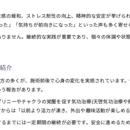
れる天啓気功治療や療法で活性化するクンダリニー実践法
功治療や療法)を取り入れた加齢対策の新提案
怠感の緩和、ストレス耐性の向上、精神的な安定が挙げられ
法で活性化するクンダリニー覚醒を意識した実践方法
なった」「気持ちが前向きになった」といった声も多く寄せ
に気功治療(天啓気功治療や療法)で挑む
ありません。継続的な実践が重要であり、個々の体調や状
法で活性化するチャクラバランスを活かした健康維持法
法で活性化するクンダリニーと気功治療(天啓気功治療や療
紹介
た方の多くが、施術前後で心身の変化を実感されています
いう報告があります。
リニーやチャクラの覚醒を促す気功治療(天啓気功治療や
方からは「以前より活力が湧き、外出や趣味活動が楽しめ
するまでには一定期間の継続が必要です。安全に進めるため