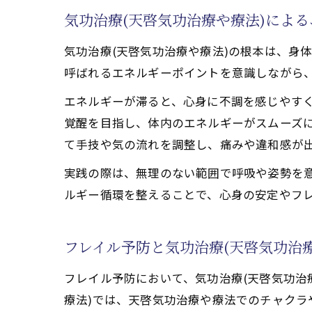
気功治療(天啓気功治療や療法)によ
フレイル改善に役立つ実
気功治療(天啓気
気功治療(天啓気功治療や療法)の根本は、身
フレイル施術で重
呼ばれるエネルギーポイントを意識しながら
痛みが少ない実践的
エネルギーが滞ると、心身に不調を感じやすく
天啓気功治療や療
覚醒を目指し、体内のエネルギーがスムーズに
施術ごとの経過観
て手技や気の流れを調整し、痛みや違和感が
気功治療(天啓気功治療
実践の際は、無理のない範囲で呼吸や姿勢を
気功治療(天啓気
ルギー循環を整えることで、心身の安定やフ
活力向上に役立つ気
天啓気功治療や療
フレイル予防と気功治療(天啓気功治
天啓気功治療や療
フレイル予防において、気功治療(天啓気功治
気功治療(天啓気功
療法)では、天啓気功治療や療法でのチャク