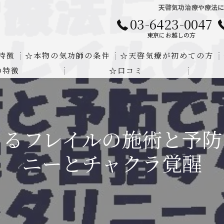
天啓気功治療や療法
03-6423-0047
東京にお越しの方
特徴
☆本物の気功師の条件
☆天啓気療が初めての方
の特徴
☆口コミ
に対する回答
クンダリニーの上昇でチャクラの覚醒
する書籍
より奇跡的な寛解
よるフレイルの施術と予防
にも優るサイ能力の凄さ
ニーとチャクラ覚醒
法と天啓気療の違い
覚醒サイ能力
解明及び緩解法