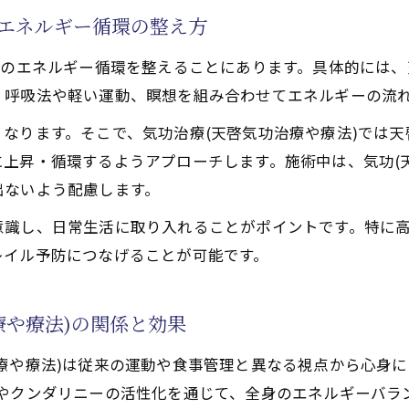
るエネルギー循環の整え方
践的な気功施術(天啓気功治療や療法)
功治療や療法)の施術例とフレイル改善の効果
体のエネルギー循環を整えることにあります。具体的には
視する気功治療(天啓気功治療や療法)の流れ
、呼吸法や軽い運動、瞑想を組み合わせてエネルギーの流
な気功施術(天啓気功治療や療法)のコツ
なります。そこで、気功治療(天啓気功治療や療法)では
法で活性化するクンダリニー要素を加えた施術の工夫
上昇・循環するようアプローチします。施術中は、気功(
察とフレイル改善事例
出ないよう配慮します。
や療法)を通じた精神安定と活力向上の方法
意識し、日常生活に取り入れることがポイントです。特に
功治療や療法)で精神を安定させるアプローチ
レイル予防につなげることが可能です。
功治療(天啓気功治療や療法)のポイント
法で活性化するチャクラ覚醒がもたらす精神的変化とは
療や療法)の関係と効果
法で活性化するクンダリニー覚醒で得られる心の安定感
療や療法)は従来の運動や食事管理と異なる視点から心身に
治療や療法)で日々の活力を維持する習慣
ラやクンダリニーの活性化を通じて、全身のエネルギーバラ