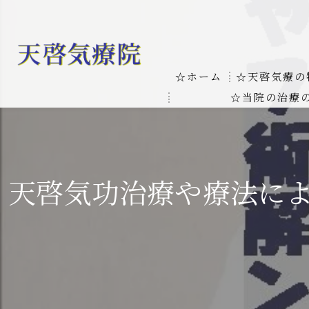
☆ホーム
☆天啓気療の
☆当院の治療
お客様の質問
線維筋痛症
天啓気療に関
線維筋痛症が天啓気療に
天啓気功治療や療法に
本物の気功師
難病の疾患
気功治療や療
難病治療に革命チャクラ
肝臓の疾患
肝臓疾患の原因と症状を