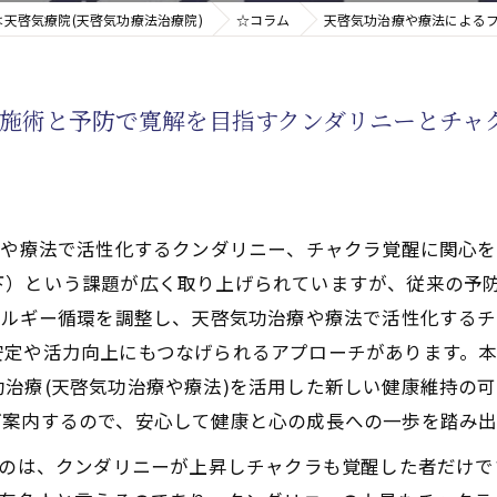
天啓気療院(天啓気功療法治療院)
☆コラム
天啓気功治療や療法による
新たなアプローチ
施術と予防で寛解を目指すクンダリニーとチャ
す重要な臓器
療や療法で活性化するクンダリニー、チャクラ覚醒に関心
下）という課題が広く取り上げられていますが、従来の予
ネルギー循環を調整し、天啓気功治療や療法で活性化する
安定や活力向上にもつなげられるアプローチがあります。
治療(天啓気功治療や療法)を活用した新しい健康維持の
ご案内するので、安心して健康と心の成長への一歩を踏み出
るのは、クンダリニーが上昇しチャクラも覚醒した者だけ