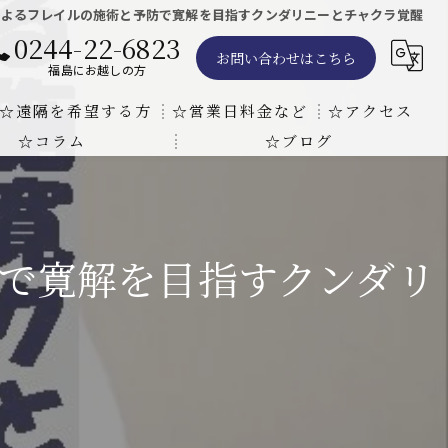
によるフレイルの施術と予防で寛解を目指すクンダリニーとチャクラ覚醒
0244-22-6823
お問い合わせはこちら
福島にお越しの方
☆遠隔を希望する方
☆営業日料金など
☆アクセス
☆コラム
☆ブログ
遠隔気功ヒーリングで難病の克服の方法と効果
東京での瞑想気功教室の開催について
天啓気療院 東京店
天啓気療院 福島店
で寛解を目指すクンダリ