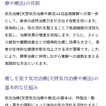
療や療法)の役割
癒しを促す気功治療(天啓気功治療や療法)の
気功治療(天啓気功治療や療法)は白血病寛解への第一歩
具体的な体感方法
として、身体の自然治癒力を引き出す役割を担います。
白血病と向き合う癒しの時間の大切さ
具体的には、気の流れを整えることで免疫細胞の活性化
気功治療(天啓気功治療や療法)で心身が得ら
を促し、治療効果の増進を目指します。さらに、ストレ
れる癒しの感覚
ス緩和や睡眠改善などの精神的な癒し効果も大きく、患
癒しと寛解を後押しする気功治療(天啓気功
者の全体的な健康状態を向上させる点が重要です。これ
治療や療法)の力
により、標準治療と併用しながら寛解への道筋を支える
癒し効果を高める気功治療(天啓気功治療や
実践的な方法といえます。
療法)のコツ
心身バランス回復に役立つ気功治療(天啓気功治
癒しを促す気功治療(天啓気功治療や療法)の
療や療法)実践法
基本的な仕組み
気功治療(天啓気功治療や療法)で心身バラン
気功治療(天啓気功治療や療法)の基本は、呼吸法・動
スを整える実践法
作・意念の調和によって体内の気の流れを活性化するこ