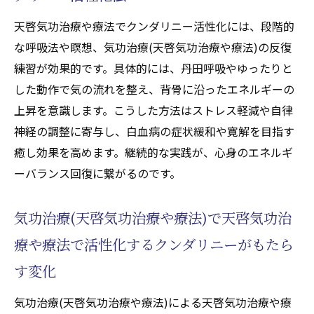
療や療法で活性化するチャクラ覚醒の組み
天啓気功治療や療法でクンダリニー活性化には、段階的
合わせ効果
な呼吸法や瞑想、気功治療(天啓気功治療や療法)の反復
実践で感じる気功治療(天啓気功治療や療法)
練習が効果的です。具体的には、丹田呼吸やゆったりと
と天啓気功治療や療法で活性化するチャク
した動作で気の流れを整え、背骨に沿ったエネルギーの
ラの変化
上昇を意識します。こうした方法はストレス軽減や自律
天啓気功治療や療法で活性化するチャクラ
神経の調整に寄与し、白血病の症状緩和や寛解を目指す
覚醒で広がる気功治療(天啓気功治療や療法)
癒し効果を高めます。継続的な実践が、心身のエネルギ
の可能性
ーバランス回復に繋がるのです。
気功治療(天啓気功治療や療法)が与える天啓
気功治療(天啓気功治療や療法)で天啓気功治
気功治療や療法で活性化するチャクラ調整
の利点
療や療法で活性化するクンダリニーがもたら
癒しと寛解を導く天啓気功治療や療法で活
す変化
性化するチャクラ覚醒の実際
気功治療(天啓気功治療や療法)による天啓気功治療や療
気功治療(天啓気功治療や療法)の実践メリッ