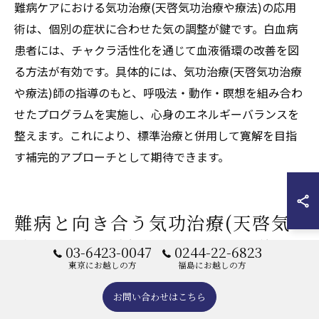
難病ケアにおける気功治療(天啓気功治療や療法)の応用
術は、個別の症状に合わせた気の調整が鍵です。白血病
患者には、チャクラ活性化を通じて血液循環の改善を図
る方法が有効です。具体的には、気功治療(天啓気功治療
や療法)師の指導のもと、呼吸法・動作・瞑想を組み合わ
せたプログラムを実施し、心身のエネルギーバランスを
整えます。これにより、標準治療と併用して寛解を目指
す補完的アプローチとして期待できます。
難病と向き合う気功治療(天啓気
功治療や療法)のポイント解説
03-6423-0047
0244-22-6823
東京にお越しの方
福島にお越しの方
お問い合わせはこちら
気功治療(天啓気功治療や療法)を難病治療に