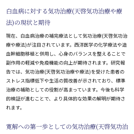
白血病改善に役立つ天啓気功治療や療法で
活性化するチャクラの働き
白血病に対する気功治療(天啓気功治療や療
天啓気功治療や療法で活性化するチャクラ
法)の現状と期待
バランスが癒しに与える効果とは
現在、白血病治療の補完療法として気功治療(天啓気功治
気功治療(天啓気功治療や療法)による天啓気
療や療法)が注目されています。西洋医学の化学療法や造
功治療や療法でチャクラ活性化の実践法
血幹細胞移植と併用し、心身のバランスを整えることで
難病寛解に向けた天啓気功治療や療法で活
副作用の軽減や免疫機能の向上が期待されます。研究報
性化するチャクラ調整の重要性
告では、気功治療(天啓気功治療や療法)を受けた患者の
天啓気功治療や療法で活性化するチャクラ
ストレス指標低下や生活の質改善が示されており、標準
と気功治療(天啓気功治療や療法)の組み合わ
治療の補助としての役割が高まっています。今後も科学
せの魅力
的検証が進むことで、より具体的な効果の解明が期待さ
癒しを求めるなら気功治療(天啓気功治療や療
れます。
法)の効果を体感
気功治療(天啓気功治療や療法)の癒し効果を
寛解への第一歩としての気功治療(天啓気功治
実感するために必要なこと