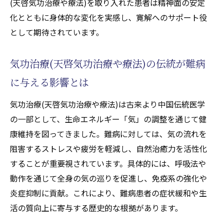
癒し効果を高める天啓気功治療や療法でク
(天啓気功治療や療法)を取り入れた患者は精神面の安定
ンダリニー活性化法
化とともに身体的な変化を実感し、寛解へのサポート役
として期待されています。
気功治療(天啓気功治療や療法)で天啓気功治
療や療法で活性化するクンダリニーがもた
らす変化
気功治療(天啓気功治療や療法)の伝統が難病
心身の癒しに役立つ覚醒体験の実際
に与える影響とは
天啓気功治療や療法で活性化するクンダリ
気功治療(天啓気功治療や療法)は古来より中国伝統医学
ニー覚醒の癒しメカニズムを探る
の一部として、生命エネルギー「気」の調整を通じて健
難病克服に活かす天啓気功治療や療法で活
康維持を図ってきました。難病に対しては、気の流れを
性化するクンダリニーの力とは
阻害するストレスや疲労を軽減し、自然治癒力を活性化
白血病におけるチャクラ調整の可能性とは
することが重要視されています。具体的には、呼吸法や
気功治療(天啓気功治療や療法)と天啓気功治
動作を通じて全身の気の巡りを促進し、免疫系の強化や
療や療法で活性化するチャクラ調整の関係
炎症抑制に貢献。これにより、難病患者の症状緩和や生
を解説
活の質向上に寄与する歴史的な根拠があります。