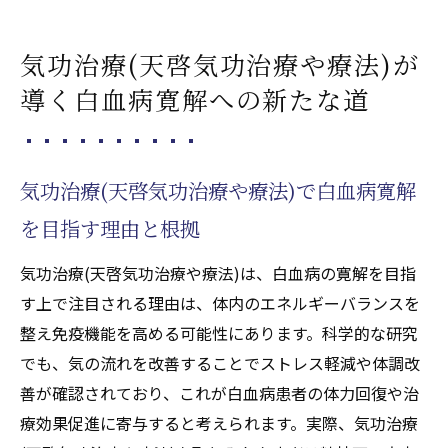
に与える影響とは
白血病に対する気功治療(天啓気功治療や療
気功治療(天啓気功治療や療法)が
法)の現状と期待
導く白血病寛解への新たな道
寛解への第一歩としての気功治療(天啓気功
治療や療法)の役割
癒しを促す気功治療(天啓気功治療や療法)の
気功治療(天啓気功治療や療法)で白血病寛解
基本的な仕組み
を目指す理由と根拠
難病患者が実感する気功治療(天啓気功治療
や療法)の変化とは
気功治療(天啓気功治療や療法)は、白血病の寛解を目指
天啓気功治療や療法で活性化するクンダリニー
す上で注目される理由は、体内のエネルギーバランスを
覚醒と癒し効果の真実に迫る
整え免疫機能を高める可能性にあります。科学的な研究
天啓気功治療や療法で活性化するクンダリ
でも、気の流れを改善することでストレス軽減や体調改
ニー覚醒と気功治療(天啓気功治療や療法)の
善が確認されており、これが白血病患者の体力回復や治
関係性を解説
療効果促進に寄与すると考えられます。実際、気功治療