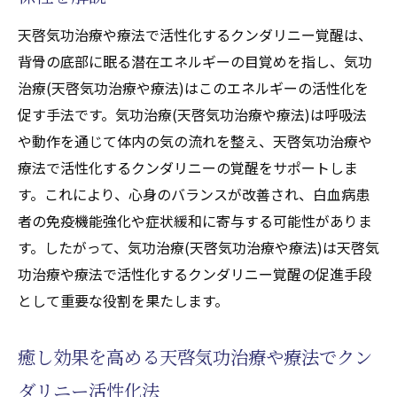
健康増進に役立つ天啓気功治療や療法で活
性化するクンダリニー覚醒体験
天啓気功治療や療法で活性化するクンダリニー覚醒は、
気功治療(天啓気功治療や療法)で得られる天
背骨の底部に眠る潜在エネルギーの目覚めを指し、気功
啓気功治療や療法で活性化するクンダリニ
治療(天啓気功治療や療法)はこのエネルギーの活性化を
ーの恩恵
促す手法です。気功治療(天啓気功治療や療法)は呼吸法
や動作を通じて体内の気の流れを整え、天啓気功治療や
心身の健康改善に直結する覚醒効果
療法で活性化するクンダリニーの覚醒をサポートしま
天啓気功治療や療法でのクンダリニー活性
す。これにより、心身のバランスが改善され、白血病患
化で期待できる癒し
者の免疫機能強化や症状緩和に寄与する可能性がありま
気功治療(天啓気功治療や療法)と天啓気功治
す。したがって、気功治療(天啓気功治療や療法)は天啓気
療や療法で活性化するクンダリニーの相乗
功治療や療法で活性化するクンダリニー覚醒の促進手段
効果
として重要な役割を果たします。
気功治療(天啓気功治療や療法)と天啓気功治療
や療法で活性化するチャクラ覚醒の実践的メリ
癒し効果を高める天啓気功治療や療法でクン
ット
ダリニー活性化法
気功治療(天啓気功治療や療法)と天啓気功治