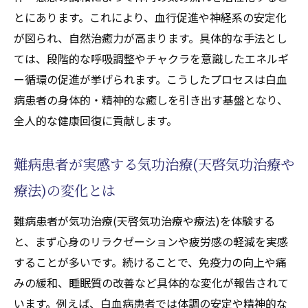
バランス回復のための気功治療(天啓気功治
とにあります。これにより、血行促進や神経系の安定化
療や療法)のポイント
が図られ、自然治癒力が高まります。具体的な手法とし
気功治療(天啓気功治療や療法)がもたらす心
ては、段階的な呼吸調整やチャクラを意識したエネルギ
身安定の具体例
ー循環の促進が挙げられます。こうしたプロセスは白血
天啓気功治療や療法でチャクラ活性化と心
病患者の身体的・精神的な癒しを引き出す基盤となり、
身調整の関係性
全人的な健康回復に貢献します。
気功治療(天啓気功治療や療法)実践法で心身
バランスを取り戻す方法
難病患者が実感する気功治療(天啓気功治療や
難病ケアに活かす気功治療(天啓気功治療や
療法)の変化とは
療法)の応用術
難病患者が気功治療(天啓気功治療や療法)を体験する
難病と向き合う気功治療(天啓気功治療や療法)
と、まず心身のリラクゼーションや疲労感の軽減を実感
のポイント解説
することが多いです。続けることで、免疫力の向上や痛
気功治療(天啓気功治療や療法)を難病治療に
みの緩和、睡眠質の改善など具体的な変化が報告されて
活かす際の注意点
います。例えば、白血病患者では体調の安定や精神的な