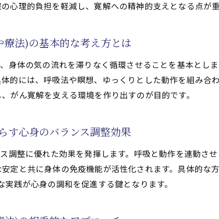
程の心理的負担を軽減し、寛解への精神的支えとなる点が
気功治療や療法)とチャクラ覚醒による癒し効果
啓気功治療や療法で活性化するチャクラ調整の気功治療法(
や療法)の基本的な考え方とは
す実践法のポイント
気功治療や療法)で自己治癒力を高める基本の流れ
は、身体の気の流れを滞りなく循環させることを基本とし
促す気功治療(天啓気功治療や療法)の習慣化方法
具体的には、呼吸法や瞑想、ゆっくりとした動作を組み合
し、がん寛解を支える環境を作り出すのが目的です。
療法で活性化するクンダリニーと自己治癒力の深い関連性
己治癒力強化の気功治療法(天啓気功治療や療法)
たらす心身のバランス調整効果
療法で活性化するチャクラ覚醒と自己治癒力の相乗効果を
す継続的な実践ポイント
ンス調整に優れた効果を発揮します。呼吸と動作を連動さ
治療(天啓気功治療や療法)の秘訣とは
な安定と共に身体の免疫機能が活性化されます。具体的な方
気功治療や療法)がもたらす精神的安定の理由
な実践が心身の調和を促進する鍵となります。
合うための癒しの実践法
療法で活性化するクンダリニー覚醒で感じる心の落ち着き