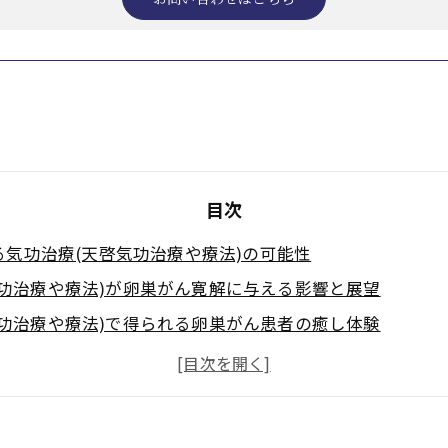
目次
気功治療(天啓気功治療や療法)の可能性
気功治療や療法)が卵巣がん寛解に与える影響と展望
気功治療や療法)で得られる卵巣がん患者の癒し体験
功治療(天啓気功治療や療法)の基本的な考え方とは
気功治療や療法)がもたらす心身のバランス調整効果
治療(天啓気功治療や療法)の相乗的なアプローチ