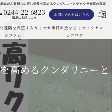
と卵巣がん寛解への癒し効果を高めるクンダリニーとチャクラ覚醒の真実
0244-22-6823
お問い合わせはこちら
福島にお越しの方
☆遠隔を希望する方
☆営業日料金など
☆アクセス
☆コラム
☆ブログ
遠隔気功ヒーリングで難病の克服の方法と効果
東京での瞑想気功教室の開催について
天啓気療院 東京店
天啓気療院 福島店
を高めるクンダリニーと