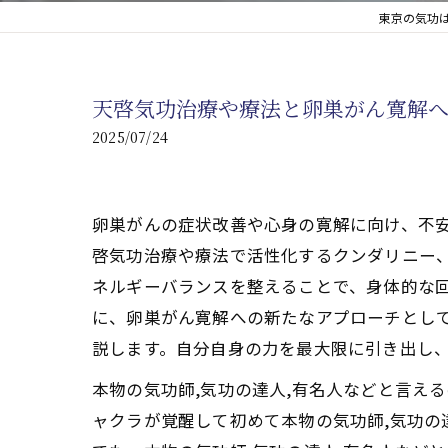
東京の気功は
心臓の疾患
心臓疾患の改善を目指す
天啓気功治療や療法と卵巣がん寛解
腎臓の疾患
2025/07/24
腎臓は老廃物の排出を促
卵巣がんの症状改善や心身の寛解に向け、不安
啓気功治療や療法で活性化するクンダリニー
ネルギーバランスを整えることで、身体的な回
に、卵巣がん寛解への新たなアプローチとし
説します。自分自身の力を最大限に引き出し
本物の気功師,気功の達人,有名人などと言え
ャクラが覚醒して初めて本物の気功師,気功の