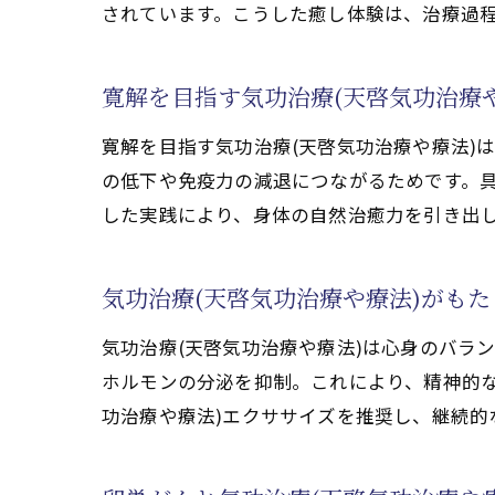
されています。こうした癒し体験は、治療過
気功治療(天啓
実践しやすい天
寛解を目指す気功治療(天啓気功治療
自己治癒力を引き出
気功治療(天啓
寛解を目指す気功治療(天啓気功治療や療法)
卵巣がん寛解を
の低下や免疫力の減退につながるためです。
した実践により、身体の自然治癒力を引き出
天啓気功治療や
実践しやすい自
気功治療(天啓気功治療や療法)がも
天啓気功治療や
心身の癒しを促
気功治療(天啓気功治療や療法)は心身のバラ
精神的安定へ導く気功
ホルモンの分泌を抑制。これにより、精神的
気功治療(天啓
功治療や療法)エクササイズを推奨し、継続的
卵巣がんと向き
天啓気功治療や