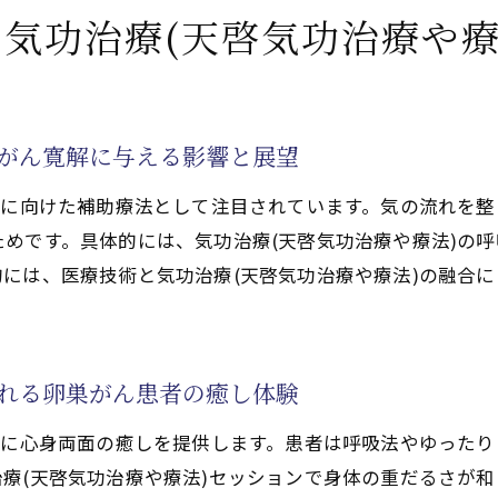
功治療(天啓気功治療や療法)の寛解への手応え
気功治療(天啓気功治療や療
で活性化するクンダリニー覚醒がもたらす心身の癒し
療法で活性化するクンダリニー覚醒が心と体に及ぼす癒し
気功治療や療法)との併用で高まる天啓気功治療や療法で活
巣がん寛解に与える影響と展望
天啓気功治療や療法で活性化するクンダリニーの関係性を
解に向けた補助療法として注目されています。気の流れを
療法で活性化するクンダリニー覚醒の安全な実践ポイント
めです。具体的には、気功治療(天啓気功治療や療法)の
気功治療や療法)で促す天啓気功治療や療法でクンダリニー
には、医療技術と気功治療(天啓気功治療や療法)の融合
療法で活性化するクンダリニー覚醒後の新たな心身の変化
療や療法)で整えるチャクラとエネルギー
気功治療や療法)でチャクラバランスを調整する方法
られる卵巣がん患者の癒し体験
療法でチャクラ活性化が卵巣がん回復に果たす役割
者に心身両面の癒しを提供します。患者は呼吸法やゆった
チャクラのエネルギー循環を促す気功治療(天啓気功治療や
療(天啓気功治療や療法)セッションで身体の重だるさが
療法で活性化するチャクラと卵巣がんの関係性を実例で解