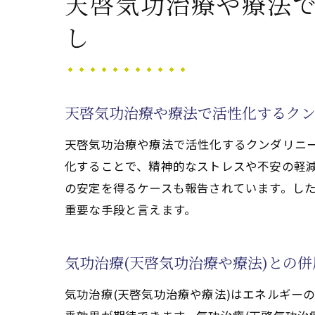
天啓気功治療や療法
天啓気功治療や
癒し効果を高め
し
天啓気功治療や
気功治療(天啓
卵巣がん寛解に
天啓気功治療や療法で活性化するク
気功治療(天啓気功治
天啓気功治療や療法で活性化するクンダリニ
気功治療(天啓
化することで、精神的なストレスや不安の軽
卵巣がん寛解へ
の安定を得るケースも報告されています。し
天啓気功治療や
重要な手段と言えます。
癒しをもたらす
気功治療(天啓
気功治療(天啓気功治療や療法)との
バランス維持の
気功治療(天啓気功治療や療法)はエネルギー