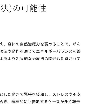
法)の可能性
の力
性化するクンダリニー効果
探る
整え、身体の自然治癒力を高めることで、がん
呼吸法や動作を通じてエネルギーバランスを整
の活性化方法
によるより効果的な治療法の開発も期待されて
りとした動きで緊張を緩和し、ストレスや不安
療法)の秘訣とは
和らぎ、精神的にも安定するケースが多く報告
説