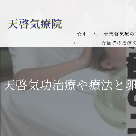
☆ホーム
☆天啓気療の
☆当院の治療
お客様の質問
線維筋痛症
天啓気療に関
線維筋痛症が天啓気療に
天啓気功治療や療法と
本物の気功師
難病の疾患
気功治療や療
難病治療に革命チャクラ
肝臓の疾患
肝臓疾患の原因と症状を