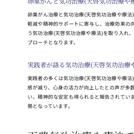
卵巣がんと気功治療(天啓気功治療や
精神的安定を支
卵巣がん治療と気功治療(天啓気功治療や療法
気功治療(天啓
軽減や精神的サポートに寄与し、治療効果の
寛解を後押しす
う気功治療(天啓気功治療や療法)を取り入れ
天啓気功治療や療法
プローチとなります。
天啓気功治療や
気功治療(天啓
実践者が語る気功治療(天啓気功治療
卵巣がん寛解に
実践者の多くは気功治療(天啓気功治療や療法
天啓気功治療や
感が減り、心身の活力が向上したとの声が多
体験談から学ぶ
い、精神的な安定も得られると報告されていま
天啓気功治療や
拠となっています。
天啓気功治療や療法
気功治療(天啓