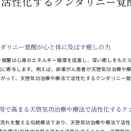
で活性化するクンダリニー覚
療法で活性化するチャクラと卵巣がん回復の密接な関連性
る天啓気功治療や療法で活性化するチャクラ調整のコツ
療法で活性化するクンダリニーと連動したチャクラの活性
気功治療や療法)が導くチャクラ覚醒の具体的効果
向けたチャクラケアの重要性
ンダリニー覚醒が心と体に及ぼす癒しの力
療や療法)で心と体のバランスを取り戻す
ー覚醒は心身のエネルギー循環を促進し、深い癒しをもた
気功治療や療法)が心身バランス回復に役立つ理由
減に寄与します。例えば、卵巣がん患者が天啓気功治療や
の気功治療(天啓気功治療や療法)の効果的アプローチ
たがって、天啓気功治療や療法で活性化するクンダリニー
療法で活性化するクンダリニーとチャクラで整えるエネル
気功治療(天啓気功治療や療法)の活用ポイント
気功治療や療法)で取り戻す日常の心地よさ
併用で高まる天啓気功治療や療法で活性化するク
ための継続的な実践法
の流れを整える伝統療法であり、天啓気功治療や療法で活