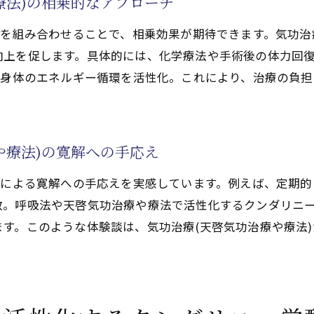
療法)の相乗的なアプローチ
える天啓気功治療や療法で活性化するチャクラの働き
)を組み合わせることで、相乗効果が期待できます。気功治
気功治療や療法)で不安やストレスを和らげる工夫
向上を促します。具体的には、化学療法や手術後の体力回
る精神面へのアプローチ
、身体のエネルギー循環を活性化。これにより、治療の負
で活性化するクンダリニー体験談に学ぶ癒しの効果
療法で活性化するクンダリニー覚醒体験が語る癒しの真実
気功治療や療法)との併用で得た回復のエピソード
や療法)の寛解への手応え
寄与した実践体験の共有
)による寛解への手応えを実感しています。例えば、定期的
療法で活性化するチャクラ覚醒による心身改善の体験談
数。呼吸法や天啓気功治療や療法で活性化するクンダリニ
気功治療(天啓気功治療や療法)の効果的な方法
す。このような体験談は、気功治療(天啓気功治療や療法
療法で活性化するクンダリニー体験が示す癒しの可能性
でチャクラ活性化が卵巣がん回復を後押し
気功治療や療法)で天啓気功治療や療法でチャクラ活性化す