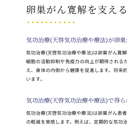
実践者が語る気
卵巣がん寛解を支える
天啓気功治療や療法
天啓気功治療や
気功治療(天啓
気功治療(天啓気功治療や療法)が卵
卵巣がん寛解と
気功治療(天啓気功治療や療法)は卵巣がん寛
天啓気功治療や
細胞の活動抑制や免疫力の向上が期待されるた
気功治療(天啓
え、身体の内側から健康を促進します。将来的
天啓気功治療や
います。
気功治療(天啓気功治
気功治療(天啓
気功治療(天啓気功治療や療法)で得
天啓気功治療や
気功治療(天啓気功治療や療法)は卵巣がん患
クンダリニーや
の軽減を実感します。例えば、定期的な気功治
天啓気功治療や