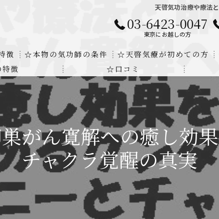
天啓気功治療や療法
03-6423-0047
東京にお越しの方
特徴
☆本物の気功師の条件
☆天啓気療が初めての方
の特徴
☆口コミ
に対する回答
クンダリニーの上昇でチャクラの覚醒
する書籍
より奇跡的な寛解
卵巣がん寛解への癒し効果
にも優るサイ能力の凄さ
チャクラ覚醒の真実
法と天啓気療の違い
覚醒サイ能力
解明及び緩解法