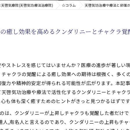
天啓気療院(天啓気功療法治療院)
☆コラム
天啓気功治療や療法と卵巣
新たなアプローチ
への癒し効果を高めるクンダリニーとチャクラ覚
す重要な臓器
やストレスを感じてはいませんか？医療の進歩が著しい現
、チャクラの覚醒による癒し効果への期待は根強く、多く
復力や精神的安定が得られる可能性が広がります。本記事
て天啓気功治療や療法で活性化するクンダリニーとチャク
、心も体も深く癒すためのヒントがきっと見つかるはずです
るのは、クンダリニーが上昇しチャクラも覚醒した者だけ
達人,有名人と言えるのであり、クンダリニーの上昇もチ