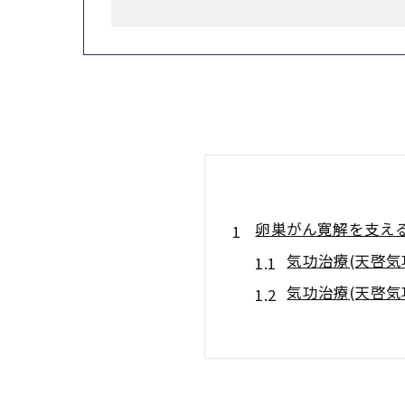
卵巣がん寛解を支える
気功治療(天啓
気功治療(天啓
寛解を目指す気
気功治療(天啓
卵巣がんと気功