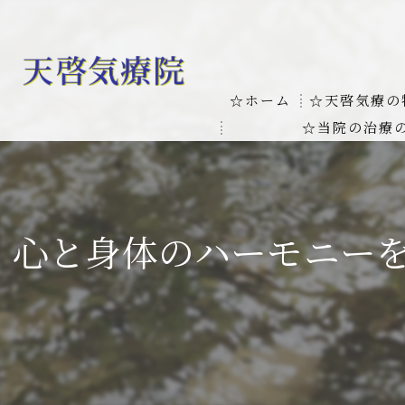
☆ホーム
☆天啓気療の
☆当院の治療
お客様の質問
線維筋痛症
天啓気療に関
線維筋痛症が天啓気療に
心と身体のハーモニーを
本物の気功師
難病の疾患
気功治療や療
難病治療に革命チャクラ
肝臓の疾患
肝臓疾患の原因と症状を