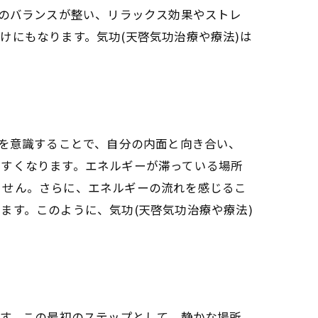
身のバランスが整い、リラックス効果やストレ
向上
けにもなります。気功(天啓気功治療や療法)は
しよう
る
れを意識することで、自分の内面と向き合い、
ルする方法
やすくなります。エネルギーが滞っている場所
践例
ません。さらに、エネルギーの流れを感じるこ
ます。このように、気功(天啓気功治療や療法)
ニック
法
ニック
です。この最初のステップとして、静かな場所