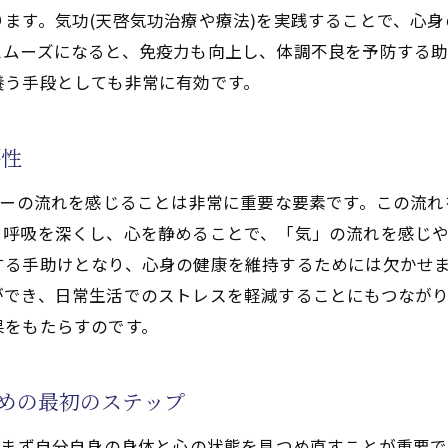
ます。気功(天啓気功治療や療法)を実践することで、心
気功(天啓気功治療や療法)の習慣化がもたらす生活の質の
ムーズになると、免疫力も向上し、体調不良を予防する助
(天啓気功治療や療法)を生活に取り入れてストレスを解消
養う手段としても非常に有効です。
ストレス社会における気功(天啓気功治療や療法)の重要性
気功(天啓気功治療や療法)がストレス軽減に有効な理由
要性
気功(天啓気功治療や療法)とリラクゼーションの関係を探
ギーの流れを感じることは非常に重要な要素です。この流
気功(天啓気功治療や療法)を使ってストレスをコントロー
。呼吸を深くし、心を静めることで、「気」の流れを感じ
日常生活の中で気功(天啓気功治療や療法)を取り入れる実
する手助けとなり、心身の健康を維持するためには欠かせ
気功(天啓気功治療や療法)で心のリフレッシュを図る
でき、日常生活でのストレスを軽減することにもつながり
体の調和を実現する気功(天啓気功治療や療法)の基本テク
果をもたらすのです。
初心者向けの気功(天啓気功治療や療法)テクニック
呼吸法を用いた気功(天啓気功治療や療法)の効果的な実践
ための最初のステップ
日常的に行える気功(天啓気功治療や療法)のシンプルテク
、まず自分自身の身体と心の状態を見つめ直すことが重要