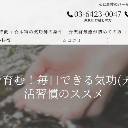
心と身体のハー
03-6423-0047
東京にお越しの方
特徴
☆本物の気功師の条件
☆天啓気療が初めての方
の特徴
☆口コミ
に対する回答
クンダリニーの上昇でチャクラの覚醒
する書籍
より奇跡的な寛解
育む！毎日できる気功(
にも優るサイ能力の凄さ
活習慣のススメ
法と天啓気療の違い
覚醒サイ能力
解明及び緩解法