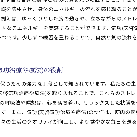
心身を整えるための気功(天啓気功治療や療法)の基本的な
識を集中させ、身体のエネルギーの流れを感じ取ることが
気功(天啓気功治療や療法)でエネルギーの流れを整える方
。例えば、ゆっくりとした腕の動きや、立ちながらのスト
気功(天啓気功治療や療法)を通じた自己認識と内省のテク
内なるエネルギーを実感することができます。気功(天啓
(天啓気功治療や療法)で日常に心の静けさをもたらす秘訣
一つです。少しずつ練習を重ねることで、自然と気の流れ
気功(天啓気功治療や療法)を通じて得られる精神的な安定
気功(天啓気功治療や療法)が心の静けさに与える影響
気功(天啓気功治療や療法)の瞑想的な側面を活かす方法
気功治療や療法)の役割
気功(天啓気功治療や療法)による心のクリアリングテクニ
を保つための強力な手段として知られています。私たちの
日常の中で気功(天啓気功治療や療法)から得られる静寂の
天啓気功治療や療法)を取り入れることで、これらのスト
気功(天啓気功治療や療法)を習慣化して心を落ち着ける術
)の呼吸法や瞑想は、心を落ち着け、リラックスした状態
ルギーの流れを活性化する気功(天啓気功治療や療法)の実
す。また、気功(天啓気功治療や療法)の動作は、筋肉の
エネルギーフローを感じる気功(天啓気功治療や療法)の動
日々の生活のクオリティが向上し、より健やかな毎日を送
気功(天啓気功治療や療法)で体内のエネルギーを活性化す