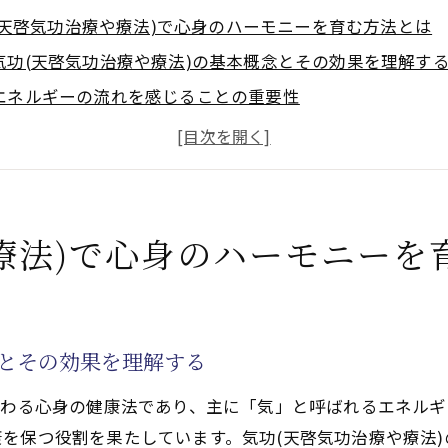
(天啓気功治療や療法)で心身のハーモニーを育む方法とは
気功(天啓気功治療や療法)の基本概念とその効果を理解す
エネルギーの流れを感じることの重要性
気功(天啓気功治療や療法)を始めるための最初のステップ
心と体の調和を保つための気功(天啓気功治療や療法)の役
日常生活で気功(天啓気功治療や療法)を活かすためのコツ
気功(天啓気功治療や療法)を通じて内なる平和を見つける
療法)で心身のハーモニーを
の気功(天啓気功治療や療法)習慣が心身に与える驚くべき
気功(天啓気功治療や療法)がもたらすストレス解消効果
日々の疲労回復に役立つ気功(天啓気功治療や療法)の力
念とその効果を理解する
気功(天啓気功治療や療法)の定期的な実践がもたらす健康
伝わる心身の健康法であり、主に「気」と呼ばれるエネル
気功(天啓気功治療や療法)によって得られる心身のバラン
を保つ役割を果たしています。気功(天啓気功治療や療法
気功(天啓気功治療や療法)が心の平穏に与える影響