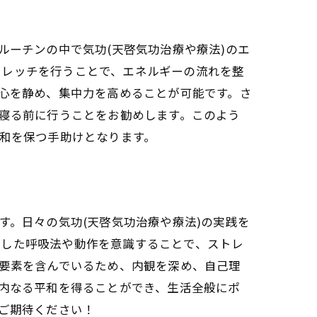
ルーチンの中で気功(天啓気功治療や療法)のエ
)の実践
トレッチを行うことで、エネルギーの流れを整
、心を静め、集中力を高めることが可能です。さ
ップ
夜寝る前に行うことをお勧めします。このよう
調和を保つ手助けとなります。
ント
の立て方
す。日々の気功(天啓気功治療や療法)の実践を
とした呼吸法や動作を意識することで、ストレ
ステップ
の要素を含んでいるため、内観を深め、自己理
よう
に内なる平和を得ることができ、生活全般にポ
方法
ひご期待ください！