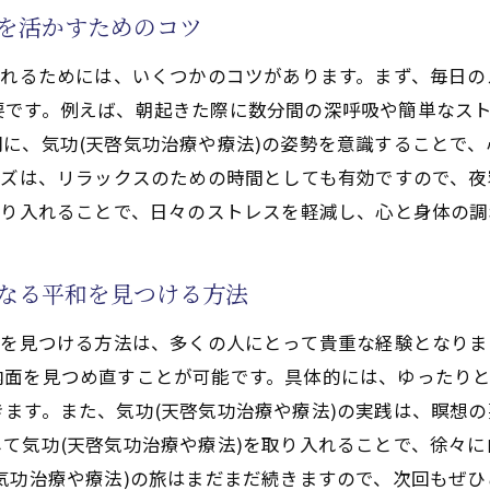
気功(天啓気功治療や療法)のエネルギー循環テクニック
)を活かすためのコツ
気功(天啓気功治療や療法)とエネルギーバランスの重要性
入れるためには、いくつかのコツがあります。まず、毎日の
エネルギーの流れを整えるための気功(天啓気功治療や療法
要です。例えば、朝起きた際に数分間の深呼吸や簡単なス
気功(天啓気功治療や療法)でエネルギーを高める秘訣
に、気功(天啓気功治療や療法)の姿勢を意識することで
の習慣に気功(天啓気功治療や療法)を取り入れる簡単ステ
イズは、リラックスのための時間としても有効ですので、
毎日の気功(天啓気功治療や療法)の取り入れ方ガイド
取り入れることで、日々のストレスを軽減し、心と身体の
朝のルーチンに気功(天啓気功治療や療法)を加える方法
気功(天啓気功治療や療法)を日常生活に組み込むためのヒ
内なる平和を見つける方法
気功(天啓気功治療や療法)の習慣化を助けるスケジュール
和を見つける方法は、多くの人にとって貴重な経験となりま
気功(天啓気功治療や療法)を通じて生活習慣を整える方法
内面を見つめ直すことが可能です。具体的には、ゆったり
日常に気功(天啓気功治療や療法)を取り入れるための簡単
ます。また、気功(天啓気功治療や療法)の実践は、瞑想
した生活を送るために気功(天啓気功治療や療法)を活用し
て気功(天啓気功治療や療法)を取り入れることで、徐々
気功(天啓気功治療や療法)を通じて豊かな生活を実現する
気功治療や療法)の旅はまだまだ続きますので、次回もぜ