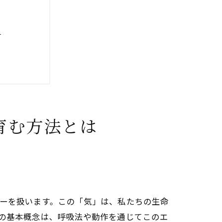
る
割
方法
育む方法とは
効果
改善
ギーを扱います。この「気」は、私たちの生命
ス
)の基本概念は、呼吸法や動作を通じてこのエ