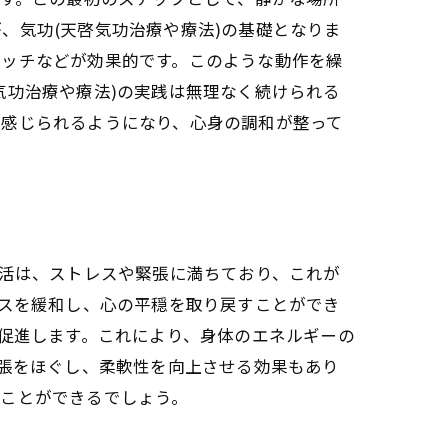
動作
、気功(天啓気功治療や療法)の基礎となりま
法
レッチなどが効果的です。このような動作を繰
ニック
気功治療や療法)の実践は無理なく続けられる
を感じられるようになり、心身の調和が整って
ック
生活は、ストレスや緊張に満ちており、これが
瞬間
レスを緩和し、心の平穏を取り戻すことができ
を促進します。これにより、身体のエネルギーの
践法
緊張をほぐし、柔軟性を向上させる効果もあり
作
ることができるでしょう。
る方法