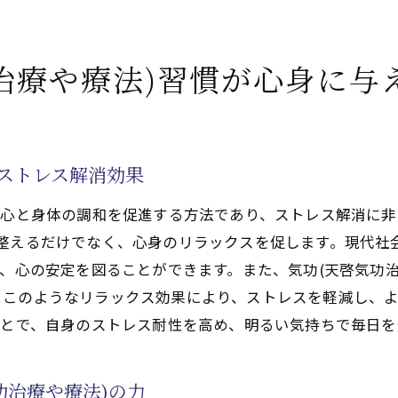
気功(天啓気功治療や療法)が日々の生活に与えるポジティ
気功(天啓気功治療や療法)を活用することで得られる生活
治療や療法)習慣が心身に与
気功(天啓気功治療や療法)を通じた生活の質の改善法
気功(天啓気功治療や療法)によって心豊かな日々を創造す
生活の充実に向けた気功(天啓気功治療や療法)の活用法
すストレス解消効果
る心と身体の調和を促進する方法であり、ストレス解消に非
を整えるだけでなく、心身のリラックスを促します。現代社
で、心の安定を図ることができます。また、気功(天啓気功
。このようなリラックス効果により、ストレスを軽減し、
ことで、自身のストレス耐性を高め、明るい気持ちで毎日
功治療や療法)の力