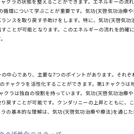
ダリニー上昇後の注意点と対策
チャクラの状態を整えることができます。エネルギーの流れ
の循環について学ぶことが重要です。気功(天啓気功治療や
啓気功治療や療法)を通じた心身の調和チャクラのバランス
ランスを取り戻す手助けをします。特に、気功(天啓気功
(天啓気功治療や療法)による心の平穏とストレス解消
出すことが可能となります。このエネルギーの流れを的確
クラの不均衡がもたらす影響と対策
す。
ルギーバランスを保つための実践法
(天啓気功治療や療法)セッションで得られる心身の統合感
を用いたチャクラの調整
生活で活かすチャクラの知識
ーの中心であり、主要な7つのポイントがあります。それぞ
らのチャクラを活性化することができます。第1チャクラは
ニーを上昇させる気功(天啓気功治療や療法)の力潜在能力
ャクラは独自の役割を持っています。気功(天啓気功治療や
(天啓気功治療や療法)とクンダリニーの歴史と背景
取り戻すことが可能です。クンダリニーの上昇とともに、
ルギーセンターとしてのクンダリニーの役割
ラの基本的な理解は、気功(天啓気功治療や療法)を通じ
(天啓気功治療や療法)によるエネルギーブロックの解除法
能力を開花させるための気功(天啓気功治療や療法)技法