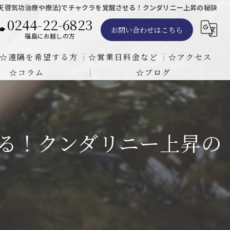
(天啓気功治療や療法)でチャクラを覚醒させる！クンダリニー上昇の秘訣
0244-22-6823
お問い合わせはこちら
福島にお越しの方
☆遠隔を希望する方
☆営業日料金など
☆アクセス
☆コラム
☆ブログ
遠隔気功ヒーリングで難病の克服の方法と効果
東京での瞑想気功教室の開催について
天啓気療院 東京店
天啓気療院 福島店
せる！クンダリニー上昇の