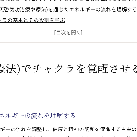
(天啓気功治療や療法)を通じたエネルギーの流れを理解す
クラの基本とその役割を学ぶ
(天啓気功治療や療法)によるチャクラ活性化のステップ
法と瞑想によるエネルギーの集中
クラの覚醒がもたらす心身の変化
(天啓気功治療や療法)の技法を日常に取り入れる方法
療法)でチャクラを覚醒させ
ニー上昇の鍵気功(天啓気功治療や療法)を活用した潜在能
ダリニーエネルギーの本質を知る
(天啓気功治療や療法)でクンダリニーを安全に上昇させる
能力を引き出すための準備
エネルギーの流れを理解する
(天啓気功治療や療法)とクンダリニーの相乗効果
者の体験談から学ぶ気功(天啓気功治療や療法)の効果
ルギーの流れを調整し、健康と精神の調和を促進する古来の