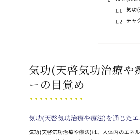
気功
チャ
気功
呼吸
チャ
気功
気功(天啓気功治療や
クンダリ
ーの目覚め
クン
気功
潜在
気功(天啓気功治療や療法)を通じた
気功
実践
気功(天啓気功治療や療法)は、人体内のエネ