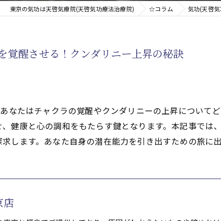
東京の気功は天啓気療院(天啓気功療法治療院)
☆コラム
気功(天啓
新たなアプローチ
ラを覚醒させる！クンダリニー上昇の秘訣
す重要な臓器
。あなたはチャクラの覚醒やクンダリニーの上昇について
、健康と心の調和をもたらす鍵となります。本記事では、
探求します。あなた自身の潜在能力を引き出すための旅に
京店