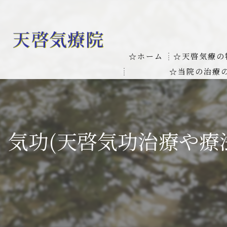
☆ホーム
☆天啓気療の
☆当院の治療
お客様の質問
線維筋痛症
天啓気療に関
線維筋痛症が天啓気療に
気功(天啓気功治療や療
本物の気功師
難病の疾患
気功治療や療
難病治療に革命チャクラ
肝臓の疾患
肝臓疾患の原因と症状を