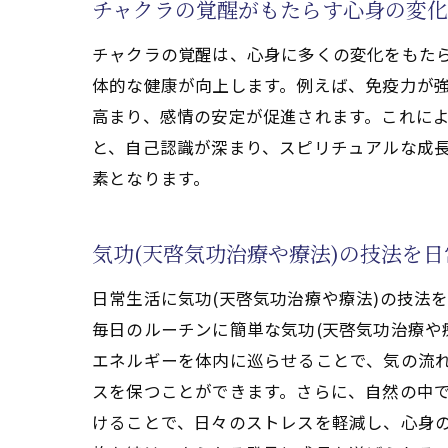
チャクラの覚醒がもたらす心身の変化
気功
心と
チャクラの覚醒は、心身に多くの変化をもたら
体的な健康が向上します。例えば、免疫力が
クン
高まり、感情の安定が促進されます。これに
チャクラ
と、自己認識が深まり、スピリチュアルな成
気功
素となります。
内な
チャ
気功(天啓気功治療や療法)の技法を
気功
気功
日常生活に気功(天啓気功治療や療法)の技法
毎日のルーチンに簡単な気功(天啓気功治療や
チャ
エネルギーを体内に巡らせることで、気の流
気功(天
スを保つことができます。さらに、自然の中で
気功
けることで、日々のストレスを軽減し、心身の
クン