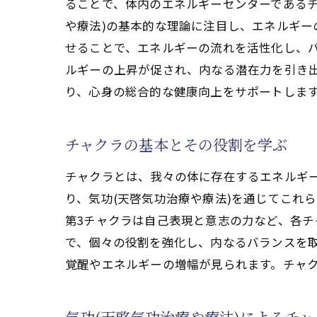
クン
ることで、体内のエネルギーセンターである
や療法)の基本的な理論に注目し、エネルギー
気功(天
せることで、エネルギーの流れを活性化し、バ
気功
ルギーの上昇が促され、内なる潜在力を引き
チャ
り、心身の総合的な健康向上をサポートしま
エネ
気功
チャクラの基本とその役割を学ぶ
瞑想
日常
チャクラとは、我々の体に存在するエネルギ
り、気功(天啓気功治療や療法)を通じてこれ
クンダリ
第3チャクラは自己表現と意志の力など、各チ
気功
で、個々の役割を強化し、内なるバランスを
エネ
覚醒やエネルギーの増幅が見られます。チャク
気功
潜在