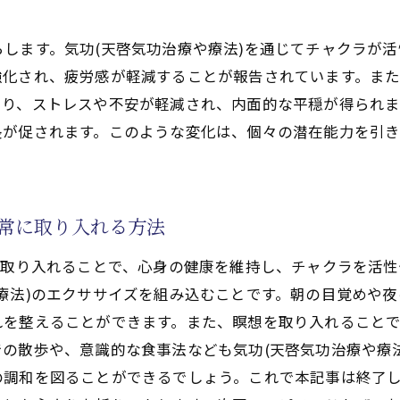
(天啓気功治療や療法)でクンダリニーをコントロールする
体の調和を保つための習慣
します。気功(天啓気功治療や療法)を通じてチャクラが
強化され、疲労感が軽減することが報告されています。ま
ダリニー上昇の影響を理解する
より、ストレスや不安が軽減され、内面的な平穏が得られ
を開く気功(天啓気功治療や療法)の技法内なる調和の実現
長が促されます。このような変化は、個々の潜在能力を引
(天啓気功治療や療法)でチャクラを開く初歩的技法
る調和を実現するためのステップ
クラの開放がもたらす心身の変化
日常に取り入れる方法
(天啓気功治療や療法)を用いた日常的なエネルギーケア
(天啓気功治療や療法)教室で得られる知識と技術
を取り入れることで、心身の健康を維持し、チャクラを活
療法)のエクササイズを組み込むことです。朝の目覚めや
クラ開放の成功事例とその効果
れを整えることができます。また、瞑想を取り入れること
啓気功治療や療法)で健康と心の調和を実現するクンダリニ
の散歩や、意識的な食事法なども気功(天啓気功治療や療
(天啓気功治療や療法)で心の健康を保つ方法
調和を図ることができるでしょう。これで本記事は終了し
ダリニーの神秘とその恩恵