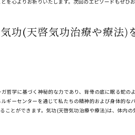
ことを心よりお祈りいたします。次回のエピソードもぜひ
(天啓気功治療や療法)による身体と精神のバランス調整
生活に取り入れやすい気功(天啓気功治療や療法)の習慣
気功(天啓気功治療や療法)
ダリニーのエネルギーを活かすライフスタイル
啓気功療法や治療法)の効果を最大化するためのヒント
ーガ哲学に基づく神秘的な力であり、背骨の底に眠る蛇の
ネルギーセンターを通じて私たちの精神的および身体的な
めることができます。気功(天啓気功治療や療法)は、体内