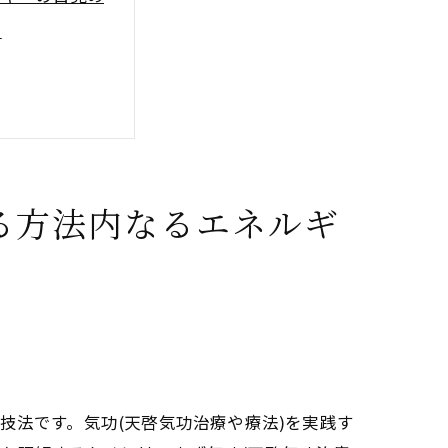
る
る方法内なるエネルギ
力の開花
技術
技法です。気功(天啓気功治療や療法)を実践す