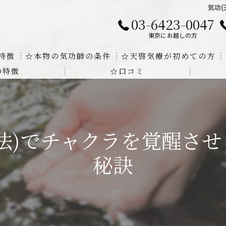
気功
03-6423-0047
東京にお越しの方
特徴
☆本物の気功師の条件
☆天啓気療が初めての方
の特徴
☆口コミ
に対する回答
クンダリニーの上昇でチャクラの覚醒
する書籍
より奇跡的な寛解
法)でチャクラを覚醒さ
にも優るサイ能力の凄さ
秘訣
法と天啓気療の違い
覚醒サイ能力
解明及び緩解法