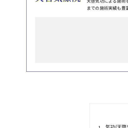
天啓気功による施術
までの施術実績も豊
気功(天