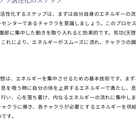
ャクラ活性化のステップ
ダリニー上昇のサインとその対策
(天啓気功治療や療法)師の指導の重要性と選び方
を活性化するステップは、まずは自分自身のエネルギーの
ーセンターであるチャクラを意識しましょう。このプロセ
覚醒の秘密気功(天啓気功治療や療法)で内なる力を目覚め
腹部に集中した動きを取り入れると効果的です。気功(天啓
(天啓気功治療や療法)によるチャクラの目覚めとは
。これにより、エネルギーがスムーズに流れ、チャクラの
る力と気功(天啓気功治療や療法)の関係
者が気功(天啓気功治療や療法)を始める際の注意点
中
クラを活性化するための実践法
(天啓気功治療や療法)と他のヒーリング技術の融合
瞑想は、エネルギーを集中させるための基本技術です。ま
、息を吸う時に自分の体を上昇するエネルギーで満たし、
クラ覚醒の成功例と学び
行い、心を落ち着け、内なるエネルギーの流れに集中しま
啓気功治療や療法)がもたらすクンダリニーの上昇エネルギ
チャクラに導き、各チャクラが必要とするエネルギーを供
ダリニー上昇に向けたエネルギーの管理
のです。
(天啓気功治療や療法)によるエネルギーの循環法
ルギーヒーリングの基礎知識