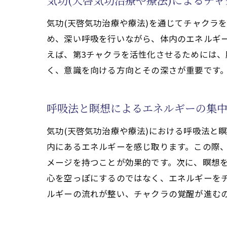
気功(天啓気功治療や療法)によるチ
クン
気功
気功(天啓気功治療や療法)を通じてチャクラ
め、深い呼吸を行いながら、体内のエネルギ
チャクラ
えば、第3チャクラを活性化させるためには、
気功
く、意識を向ける方向とその深さが重要です
内な
初心
呼吸法と瞑想によるエネルギーの集
チャ
気功
気功(天啓気功治療や療法)における呼吸法と
内にあるエネルギーを感じ取ります。この際
チャ
メージを持つことが効果的です。次に、瞑想を
気功(天
心を空っぽにするのではなく、エネルギーを
クン
ルギーの流れが整い、チャクラの覚醒が進む
気功
エネ