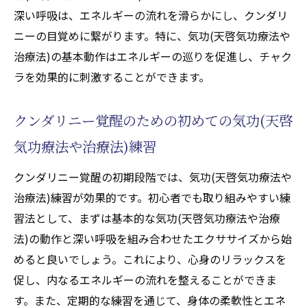
天啓気功治療(天啓気功療法や治療法)がもたら
深い呼吸は、エネルギーの流れを滑らかにし、クンダリ
すクンダリニー覚醒のメリット
ニーの目覚めに繋がります。特に、気功(天啓気功療法や
天啓気功治療(天啓気功療法や治療法)で得ら
治療法)の基本動作はエネルギーの巡りを促進し、チャク
れるクンダリニーの効果
ラを効果的に刺激することができます。
クンダリニー覚醒による精神的な成長
気功(天啓気功療法や治療法)治療におけるク
クンダリニー覚醒のための初めての気功(天啓
ンダリニーの利点
気功療法や治療法)練習
クンダリニー覚醒がもたらす新たな視点
クンダリニー覚醒の初期段階では、気功(天啓気功療法や
天啓気功治療(天啓気功療法や治療法)のクン
治療法)練習が効果的です。初心者でも取り組みやすい練
ダリニーへの影響
習法として、まずは基本的な気功(天啓気功療法や治療
クンダリニー覚醒の健康へのメリット
法)の動作と深い呼吸を組み合わせたエクササイズから始
気功(天啓気功療法や治療法)のリラックス効果
めると良いでしょう。これにより、心身のリラックスを
とクンダリニーの覚醒を促す方法
促し、内なるエネルギーの流れを整えることができま
気功(天啓気功療法や治療法)によるリラック
す。また、定期的な練習を通じて、身体の柔軟性とエネ