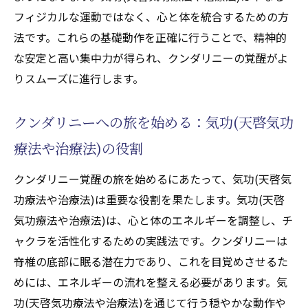
る気功(天啓気功療法や治療法)
フィジカルな運動ではなく、心と体を統合するための方
気功(天啓気功療法や治療法)で整えるエネルギ
法です。これらの基礎動作を正確に行うことで、精神的
ーの流れとクンダリニーの関係
な安定と高い集中力が得られ、クンダリニーの覚醒がよ
エネルギーの流れと気功(天啓気功療法や治
りスムーズに進行します。
療法)の調整力
クンダリニーと気功(天啓気功療法や治療法)
クンダリニーへの旅を始める：気功(天啓気功
によるエネルギー調整法
療法や治療法)の役割
気功(天啓気功療法や治療法)がもたらすエネ
ルギー流れの変化
クンダリニー覚醒の旅を始めるにあたって、気功(天啓気
功療法や治療法)は重要な役割を果たします。気功(天啓
クンダリニーに適したエネルギーの流れを
気功療法や治療法)は、心と体のエネルギーを調整し、チ
作る
ャクラを活性化するための実践法です。クンダリニーは
気功(天啓気功療法や治療法)の実践でエネル
脊椎の底部に眠る潜在力であり、これを目覚めさせるた
ギーの流れを最適化
めには、エネルギーの流れを整える必要があります。気
クンダリニーとエネルギー流れの相関関係
功(天啓気功療法や治療法)を通じて行う穏やかな動作や