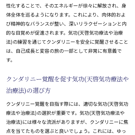
内なる力とクンダリニーの関係性
性化することで、そのエネルギーが徐々に解放され、身
体全体を巡るようになります。これにより、肉体的およ
バランスを保つ気功(天啓気功療法や治療法)
び精神的なバランスが整い、深いリラクゼーションと内
の重要性
的な目覚めが促進されます。気功(天啓気功療法や治療
クンダリニー覚醒に不可欠なエネルギーバ
法)の練習を通じてクンダリニーを安全に覚醒させること
ランス
は、自己成長と変容の旅の一部として非常に有意義で
気功(天啓気功療法や治療法)で内なるエネル
す。
ギーを調和させる
クンダリニーとエネルギーバランスの向上
クンダリニー覚醒を促す気功(天啓気功療法や
気功(天啓気功療法や治療法)とチャクラの調和
治療法)の選び方
が導くクンダリニーの目覚めのプロセス
チャクラと気功(天啓気功療法や治療法)の調
クンダリニー覚醒を目指す際には、適切な気功(天啓気功
和による変化
療法や治療法)の選択が重要です。気功(天啓気功療法や
クンダリニー目覚めのためのチャクラ活性
治療法)には様々な流派がありますが、クンダリニーに焦
化法
点を当てたものを選ぶと良いでしょう。これには、ゆっ