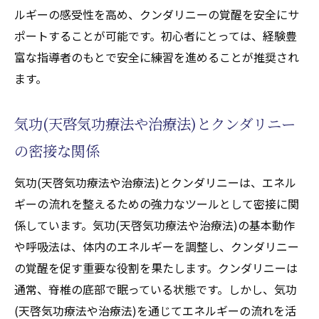
スとクンダリニーのつながり
ルギーの感受性を高め、クンダリニーの覚醒を安全にサ
ストレス解消とクンダリニー覚醒の関係
ポートすることが可能です。初心者にとっては、経験豊
リラックスした気功(天啓気功療法や治療法)
富な指導者のもとで安全に練習を進めることが推奨され
がクンダリニーを刺激する
ます。
クンダリニー覚醒を支えるリラクゼーショ
気功(天啓気功療法や治療法)とクンダリニー
ン技術
気功(天啓気功療法や治療法)を用いたリラク
の密接な関係
ゼーションとクンダリニー
気功(天啓気功療法や治療法)とクンダリニーは、エネル
気功(天啓気功療法や治療法)でリラックスし
ギーの流れを整えるための強力なツールとして密接に関
クンダリニーを活性化する
係しています。気功(天啓気功療法や治療法)の基本動作
気功(天啓気功療法や治療法)を通じた内なるエ
や呼吸法は、体内のエネルギーを調整し、クンダリニー
ネルギーのバランスとクンダリニー覚醒
の覚醒を促す重要な役割を果たします。クンダリニーは
エネルギーバランスを整える気功(天啓気功
通常、脊椎の底部で眠っている状態です。しかし、気功
療法や治療法)の役割
(天啓気功療法や治療法)を通じてエネルギーの流れを活