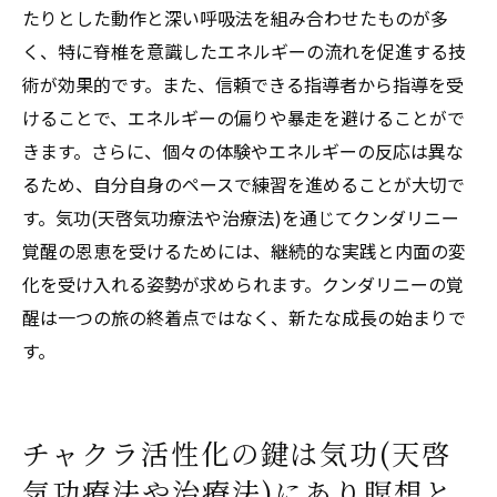
たりとした動作と深い呼吸法を組み合わせたものが多
気功(天啓気功療法や治療法)でチャクラを整
く、特に脊椎を意識したエネルギーの流れを促進する技
えクンダリニーを目覚めさせる
術が効果的です。また、信頼できる指導者から指導を受
チャクラと気功(天啓気功療法や治療法)の統
けることで、エネルギーの偏りや暴走を避けることがで
合が促すクンダリニーの覚醒
きます。さらに、個々の体験やエネルギーの反応は異な
クンダリニー覚醒の鍵を握るチャクラと気
るため、自分自身のペースで練習を進めることが大切で
功(天啓気功療法や治療法)の関係
す。気功(天啓気功療法や治療法)を通じてクンダリニー
チャクラを調和する気功(天啓気功療法や治
覚醒の恩恵を受けるためには、継続的な実践と内面の変
療法)とクンダリニーの覚醒
化を受け入れる姿勢が求められます。クンダリニーの覚
醒は一つの旅の終着点ではなく、新たな成長の始まりで
す。
チャクラ活性化の鍵は気功(天啓
気功療法や治療法)にあり瞑想と