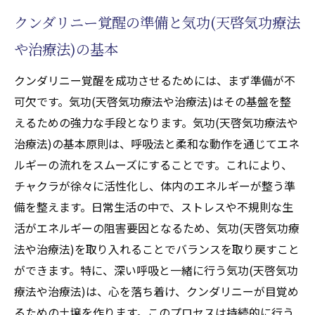
クンダリニー覚醒の準備と気功(天啓気功療法
クンダリニー覚醒を促す気功(天啓気功療法
や治療法)の選び方
や治療法)の基本
チャクラ活性化の鍵は気功(天啓気功療法や治療
クンダリニー覚醒を成功させるためには、まず準備が不
法)にあり瞑想と深呼吸で導く
可欠です。気功(天啓気功療法や治療法)はその基盤を整
チャクラと気功(天啓気功療法や治療法)の相
えるための強力な手段となります。気功(天啓気功療法や
互作用
治療法)の基本原則は、呼吸法と柔和な動作を通じてエネ
深呼吸がチャクラに与える影響
ルギーの流れをスムーズにすることです。これにより、
瞑想を通じたチャクラと気功(天啓気功療法
チャクラが徐々に活性化し、体内のエネルギーが整う準
や治療法)の調和
備を整えます。日常生活の中で、ストレスや不規則な生
気功(天啓気功療法や治療法)でチャクラを活
活がエネルギーの阻害要因となるため、気功(天啓気功療
性化するステップ
法や治療法)を取り入れることでバランスを取り戻すこと
ができます。特に、深い呼吸と一緒に行う気功(天啓気功
呼吸法と気功(天啓気功療法や治療法)でチャ
療法や治療法)は、心を落ち着け、クンダリニーが目覚め
クラを整える
るための土壌を作ります。このプロセスは持続的に行う