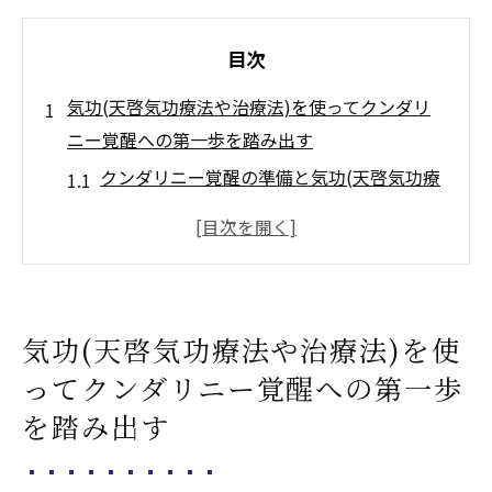
目次
気功(天啓気功療法や治療法)を使ってクンダリ
ニー覚醒への第一歩を踏み出す
クンダリニー覚醒の準備と気功(天啓気功療
法や治療法)の基本
気功(天啓気功療法や治療法)の基礎動作とク
ンダリニーへの影響
クンダリニーへの旅を始める：気功(天啓気
気功(天啓気功療法や治療法)を使
功療法や治療法)の役割
ってクンダリニー覚醒への第一歩
クンダリニー覚醒のための初めての気功(天
を踏み出す
啓気功療法や治療法)練習
気功(天啓気功療法や治療法)とクンダリニー
の密接な関係