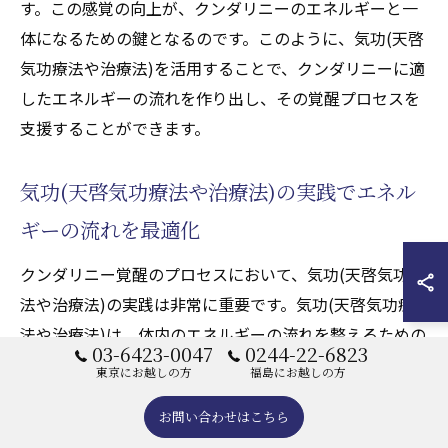
す。この感覚の向上が、クンダリニーのエネルギーと一
体になるための鍵となるのです。このように、気功(天啓
気功療法や治療法)を活用することで、クンダリニーに適
したエネルギーの流れを作り出し、その覚醒プロセスを
支援することができます。
気功(天啓気功療法や治療法)の実践でエネル
ギーの流れを最適化
クンダリニー覚醒のプロセスにおいて、気功(天啓気功療
法や治療法)の実践は非常に重要です。気功(天啓気功療
法や治療法)は、体内のエネルギーの流れを整えるための
03-6423-0047
0244-22-6823
効果的な方法として、多くの人々に利用されています。
東京にお越しの方
福島にお越しの方
特に天啓気功療法では、穏やかな動きと集中した呼吸を
お問い合わせはこちら
通じて、エネルギーの流れを最適化することが可能で