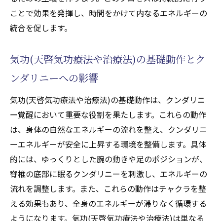
瞑想と気功(天啓気功療法や治療法)の組み合
ことで効果を発揮し、時間をかけて内なるエネルギーの
わせがもたらす効果
統合を促します。
クンダリニーエネルギーを目覚めさせる気功(天
啓気功療法や治療法)の効果的なアプローチ
気功(天啓気功療法や治療法)の基礎動作とク
気功(天啓気功療法や治療法)の動作によるク
ンダリニーへの影響
ンダリニー刺激法
エネルギー流れの調整とクンダリニー覚醒
気功(天啓気功療法や治療法)の基礎動作は、クンダリニ
気功(天啓気功療法や治療法)で高めるクンダ
ー覚醒において重要な役割を果たします。これらの動作
リニーエネルギーの流れ
は、身体の自然なエネルギーの流れを整え、クンダリニ
ーエネルギーが安全に上昇する環境を整備します。具体
クンダリニー覚醒に向けた効果的な気功(天
的には、ゆっくりとした腕の動きや足のポジションが、
啓気功療法や治療法)練習
脊椎の底部に眠るクンダリニーを刺激し、エネルギーの
気功(天啓気功療法や治療法)によるクンダリ
流れを調整します。また、これらの動作はチャクラを整
ニーへのアプローチ法
える効果もあり、全身のエネルギーが滞りなく循環する
クンダリニーエネルギーを最大限に活用す
ようになります。気功(天啓気功療法や治療法)は単なる