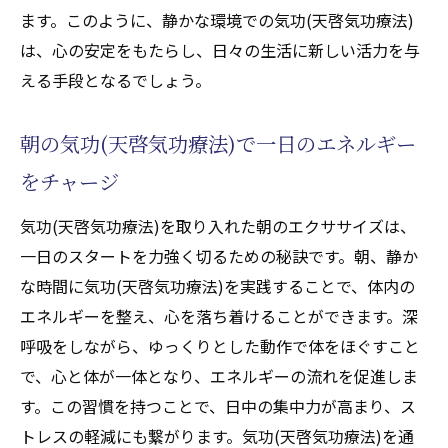
体の疲れを取るための気功(天啓気功療法)動
ます。このように、静かな環境での気功(天啓気功療法)
作
は、心の安定をもたらし、日々の生活に新しい活力を与
える手段となるでしょう。
気功(天啓気功療法)でリフレッシュするため
の環境作り
朝の気功(天啓気功療法)で一日のエネルギー
気功(天啓気功療法)を通じた心身のリフレッ
シュ術
をチャージ
心身のリセットに最適な気功(天啓気功療法)
気功(天啓気功療法)を取り入れた朝のエクササイズは、
エクササイズ
一日のスタートを力強く切るための秘訣です。朝、静か
気功(天啓気功療法)を日常に取り入れて新しい
な時間に気功(天啓気功療法)を実践することで、体内の
活力を得る秘訣
エネルギーを整え、心を落ち着けることができます。深
日常生活で気功(天啓気功療法)を習慣化する
呼吸をしながら、ゆっくりとした動作で体をほぐすこと
方法
で、心と体が一体となり、エネルギーの流れを促進しま
気功(天啓気功療法)のエクササイズを日々の
す。この習慣を持つことで、日中の集中力が高まり、ス
ルーチンに組み込む
トレスの軽減にも繋がります。気功(天啓気功療法)を通