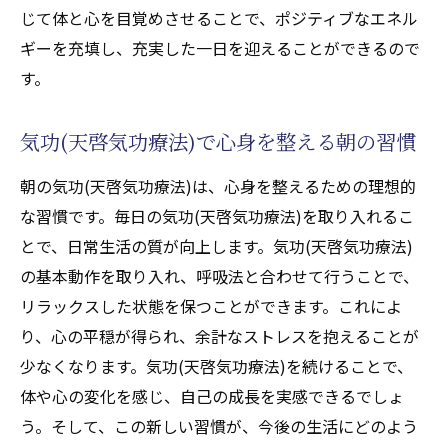
じて体と心を目覚めさせることで、ポジティブなエネル
気功(天啓気功療法)で毎日に活力を与える
ギーを充填し、充実した一日を迎えることができるので
忙しい日常で気功(天啓気功療法)を続けるコ
す。
ツ
気功(天啓気功療法)を取り入れたライフスタ
気功(天啓気功療法)で心身を整える朝の習慣
イルの提案
気功(天啓気功療法)で得られる新しいエネル
朝の気功(天啓気功療法)は、心身を整えるための理想的
ギーの活用法
な習慣です。毎日の気功(天啓気功療法)を取り入れるこ
気功(天啓気功療法)エクササイズを通じて心の
とで、日常生活の質が向上します。気功(天啓気功療法)
調和を図る
の基本動作を取り入れ、呼吸法と合わせて行うことで、
リラックスした状態を保つことができます。これによ
心の安定を促進する気功(天啓気功療法)の呼
り、心の平穏が得られ、余計なストレスを抱えることが
吸法
少なくなります。気功(天啓気功療法)を続けることで、
気功(天啓気功療法)で心のバランスを見つけ
体や心の変化を感じ、自己の成長を実感できるでしょ
る方法
う。そして、この新しい習慣が、今後の生活にどのよう
気功(天啓気功療法)を通じた内面との向き合