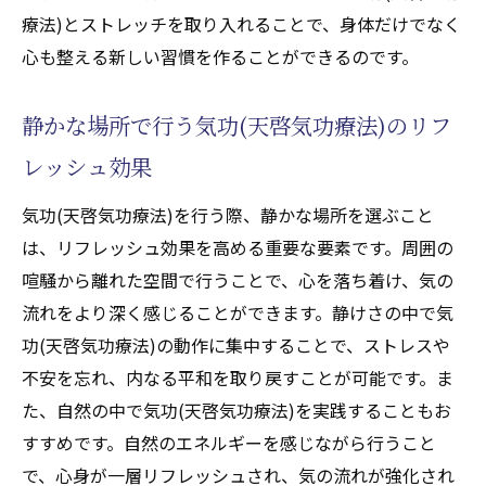
気の流れを意識した動作の効果
療法)とストレッチを取り入れることで、身体だけでなく
初心者におすすめの気功(天啓気功療法)エク
心も整える新しい習慣を作ることができるのです。
ササイズ
静かな場所で行う気功(天啓気功療法)のリフ
気功(天啓気功療法)の動きと呼吸の調和を体
験する
レッシュ効果
気の流れを感じるためのエクササイズ
気功(天啓気功療法)を行う際、静かな場所を選ぶこと
気功(天啓気功療法)の奥深さを知るための第
は、リフレッシュ効果を高める重要な要素です。周囲の
一歩
喧騒から離れた空間で行うことで、心を落ち着け、気の
気功(天啓気功療法)で心と体をリセットするリ
流れをより深く感じることができます。静けさの中で気
フレッシュ法
功(天啓気功療法)の動作に集中することで、ストレスや
気功(天啓気功療法)のリフレッシュ効果を最
不安を忘れ、内なる平和を取り戻すことが可能です。ま
大限に引き出す方法
た、自然の中で気功(天啓気功療法)を実践することもお
心のモヤモヤを解消する気功(天啓気功療法)
すすめです。自然のエネルギーを感じながら行うこと
のテクニック
で、心身が一層リフレッシュされ、気の流れが強化され