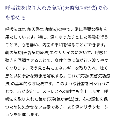
のバランスを整える
呼吸法を取り入れた気功(天啓気功療法)で心
自然のエネルギーを感じる気功(天啓気功療
を静める
法)の実践
気功(天啓気功療法)と自然環境の調和を考え
呼吸法は気功(天啓気功療法)の中で非常に重要な役割を
る
果たしています。特に、深くゆったりとした呼吸を行う
五行説を取り入れた気功(天啓気功療法)のメ
ことで、心を静め、内面の平和を得ることができます。
リット
朝の気功(天啓気功療法)エクササイズにおいて、呼吸と
動きを同調させることで、身体全体に気が行き渡りやす
気功(天啓気功療法)による自然のリズムとの
くなります。吸う息と共にエネルギーを取り入れ、吐く
同期
息と共に余計な緊張を解放する。これが気功(天啓気功療
地球のパワーを活用した気功(天啓気功療法)
法)の基本的な呼吸法です。このような練習を日々行うこ
の効果
とで、心が安定し、ストレスへの耐性も向上します。呼
自然の中で気功(天啓気功療法)を行う魅力
吸法を取り入れた気功(天啓気功療法)は、心の調和を保
朝の気功(天啓気功療法)習慣で一日を清々しく
つために欠かせない要素であり、より深いリラクセーシ
スタートしよう
ョンを促進します。