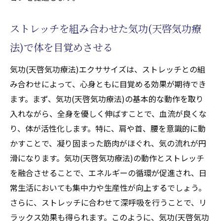
朝の気功(天啓気功療法)で心と体を活性化
気功(天啓気功療法)の習慣化で生活の質を向
ストレッチを組み合わせた気功(天啓気功療
上させる
法)で体を目覚めさせる
毎朝のルーチンに取り入れる気功(天啓気功
療法)の方法
気功(天啓気功療法)エクササイズは、ストレッチとの組
み合わせによって、心身ともに目覚める効果が期待でき
気功(天啓気功療法)で始める一日の準備運動
ます。まず、気功(天啓気功療法)の基本的な動作を取り
朝時間を最適化するための気功(天啓気功療
入れながら、全身を優しく伸ばすことで、血流が良くな
法)
り、体が活性化します。特に、肩や首、腰を意識的に動
心地よい朝を迎えるための気功(天啓気功療
かすことで、凝り固まった筋肉がほぐれ、気の流れが円
法)プラン
滑になります。気功(天啓気功療法)の動作とストレッチ
気の流れを整える気功(天啓気功療法)エクササ
を融合させることで、エネルギーの循環が促進され、日
イズの魅力とは
常生活においても集中力や生産性が向上するでしょう。
気功(天啓気功療法)エクササイズで得られる
さらに、ストレッチに合わせて深呼吸を行うことで、リ
心の安定
ラックス効果も得られます。このように、気功(天啓気功