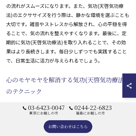
の流れがスムーズになります。また、気功(天啓気功療
法)のエクササイズを行う際は、静かな環境を選ぶことも
大切です。雑音やストレスから解放され、心の平穏を得
ることで、気の流れを整えやすくなります。最後に、定
期的に気功(天啓気功療法)を取り入れることで、その効
果はより長続きします。毎日少しずつでも実践すること
で、日常生活に活力が与えられるでしょう。
心のモヤモヤを解消する気功(天啓気功療法)
のテクニック
気功(天啓気功療法)には、心のモヤモヤを解消するため
03-6423-0047
0244-22-6823
のさまざまなテクニックがあります。まず、意識を呼吸
東京にお越しの方
福島にお越しの方
に集中させることが基本です。呼吸を深く行うことで、
お問い合わせはこちら
心が静まり、ストレスが軽減されます。次に、気功(天啓