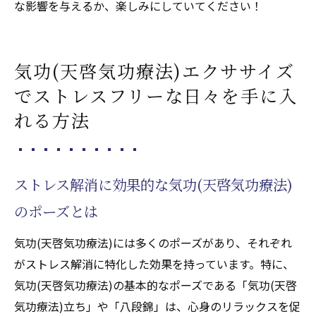
な影響を与えるか、楽しみにしていてください！
い方
気の流れを意識して心の調和を図る
気功(天啓気功療法)で心を軽くするエクササ
気功(天啓気功療法)エクササイズ
イズ
でストレスフリーな日々を手に入
心の調和を保つための気功(天啓気功療法)の
れる方法
実践
ストレス解消に効果的な気功(天啓気功療法)
のポーズとは
気功(天啓気功療法)には多くのポーズがあり、それぞれ
がストレス解消に特化した効果を持っています。特に、
気功(天啓気功療法)の基本的なポーズである「気功(天啓
気功療法)立ち」や「八段錦」は、心身のリラックスを促