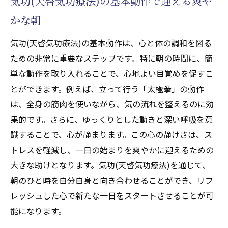
気功(天啓気功療法)の基本動作で迎える爽や
気功(天啓気功療法)で心身を整える朝の習慣
かな朝
気功(天啓気功療法)エクササイズでストレスフ
リーな日々を手に入れる方法
気功(天啓気功療法)の基本動作は、心と体の調和を図る
ストレス解消に効果的な気功(天啓気功療法)
ための非常に重要なステップです。特に朝の時間に、簡
のポーズとは
単な動作を取り入れることで、心地よい目覚めを促すこ
気の流れを整える呼吸法の重要性
とができます。例えば、立って行う「太極拳」の動作
気功(天啓気功療法)でリラックスするための
は、全身の筋肉を使いながら、気の流れを整えるのに効
環境作り
果的です。さらに、ゆっくりとした動きと深い呼吸を意
日常の隙間時間にできる気功(天啓気功療法)
識することで、心が静まります。この心の静けさは、ス
エクササイズ
トレスを軽減し、一日の始まりを爽やかに迎えるための
大きな助けとなります。気功(天啓気功療法)を通じて、
気功(天啓気功療法)で内なる平和を見つける
朝のひと時を自分自身と向き合わせることができ、リフ
ストレスを軽減するための気功(天啓気功療
レッシュした心で新たな一日をスタートさせることが可
法)の活用法
能になります。
自然の力を活用した気功(天啓気功療法)で心身