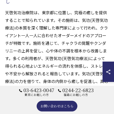
し
天啓気功治療院は、東京都に位置し、究極の癒しを提供
することで知られています。その施術は、気功(天啓気功
療法)の本質を深く理解した専門家によって行われ、クラ
イアント一人一人に合わせたオーダーメイドのアプロー
チが特徴です。施術を通じて、チャクラの覚醒やクンダ
リニーの上昇を促し、心や体の不調を根本から改善しま
す。多くの利用者が、天啓気功(天啓気功療法)によって
得られる心地よいエネルギーの流れを体感し、ストレス
や不安から解放されると報告しています。気功(天啓気功
療法)の力を借りて、身体の内側から癒しを促進し、真の
健康を手に入れるための第一歩を、天啓気功治療院で踏
03-6423-0047
0244-22-6823
東京にお越しの方
福島にお越しの方
み出してみてはいかがでしょうか。
お問い合わせはこちら
東京都で体感する気功(天啓気功療法)の神髄