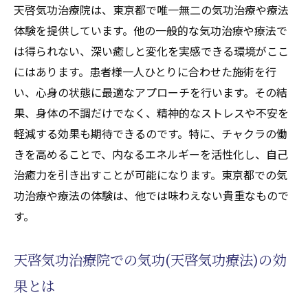
天啓気功治療院は、東京都で唯一無二の気功治療や療法
天啓気功治療院の実績が語る信頼性
体験を提供しています。他の一般的な気功治療や療法で
東京都での気功(天啓気功療法)の歴史と進化
は得られない、深い癒しと変化を実感できる環境がここ
35年の実績が生み出す驚異の変化
にはあります。患者様一人ひとりに合わせた施術を行
天啓気功治療院の過去と未来
い、心身の状態に最適なアプローチを行います。その結
実績に裏付けられた気功(天啓気功療法)の力
果、身体の不調だけでなく、精神的なストレスや不安を
チャクラの覚醒とクンダリニーの上昇を目指す
軽減する効果も期待できるのです。特に、チャクラの働
気功(天啓気功療法)の力
きを高めることで、内なるエネルギーを活性化し、自己
気功(天啓気功療法)でチャクラを活性化する
治癒力を引き出すことが可能になります。東京都での気
方法
功治療や療法の体験は、他では味わえない貴重なもので
クンダリニー上昇のメカニズムを探る
す。
天啓気功(天啓気功療法)が導くチャクラの覚
天啓気功治療院での気功(天啓気功療法)の効
醒
気功(天啓気功療法)を通じたクンダリニーの
果とは
旅