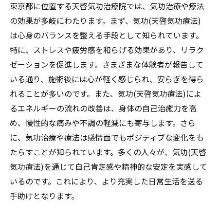
東京都に位置する天啓気功治療院では、気功治療や療法
東京都での気功(天啓気功療法)体験で得られ
の効果が多岐にわたります。まず、気功(天啓気功療法)
る深い意識
は心身のバランスを整える手段として知られています。
天啓気功治療院とエネルギーの神秘
特に、ストレスや疲労感を和らげる効果があり、リラク
天啓気功(天啓気功療法)の真髄東京都で究極の
ゼーションを促進します。さまざまな体験者が報告して
癒しを体感しよう
いる通り、施術後には心が軽く感じられ、安らぎを得ら
気功(天啓気功療法)の本質に触れる東京都の
れることが多いのです。また、気功(天啓気功療法)によ
旅
るエネルギーの流れの改善は、身体の自己治癒力を高
め、慢性的な痛みや不調の軽減にも寄与します。さら
天啓気功(天啓気功療法)が提供する究極の癒
に、気功治療や療法は感情面でもポジティブな変化をも
し
たらすことが知られています。多くの人々が、気功(天啓
東京都で体感する気功(天啓気功療法)の神髄
気功療法)を通じて自己肯定感や精神的な安定を実感して
天啓気功治療院での深いリラクゼーション
いるのです。これにより、より充実した日常生活を送る
気功(天啓気功療法)を通じて得られる究極の
手助けとなります。
安らぎ