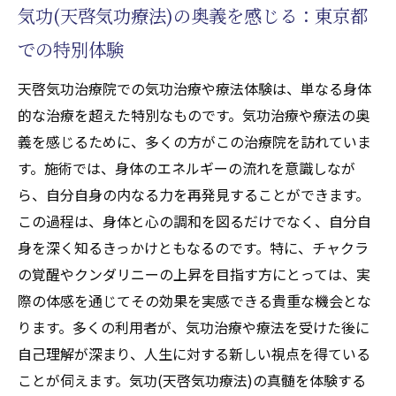
東京都の気功(天啓気功療法)体験がもたらす
気功(天啓気功療法)の奥義を感じる：東京都
癒しの力
での特別体験
本物の気功(天啓気功療法)体験を東京都で求め
る方へ天啓気功治療院
天啓気功治療院での気功治療や療法体験は、単なる身体
東京都で本物の気功(天啓気功療法)体験を探
的な治療を超えた特別なものです。気功治療や療法の奥
す理由
義を感じるために、多くの方がこの治療院を訪れていま
す。施術では、身体のエネルギーの流れを意識しなが
天啓気功治療院で味わう本物の力
ら、自分自身の内なる力を再発見することができます。
気功(天啓気功療法)の真実を東京都で体感す
この過程は、身体と心の調和を図るだけでなく、自分自
る
身を深く知るきっかけともなるのです。特に、チャクラ
本物の気功(天啓気功療法)を通じて得られる
の覚醒やクンダリニーの上昇を目指す方にとっては、実
体験
際の体感を通じてその効果を実感できる貴重な機会とな
天啓気功治療院が提供する気功(天啓気功療
ります。多くの利用者が、気功治療や療法を受けた後に
法)の現実
自己理解が深まり、人生に対する新しい視点を得ている
東京都での真の気功(天啓気功療法)体験を求
ことが伺えます。気功(天啓気功療法)の真髄を体験する