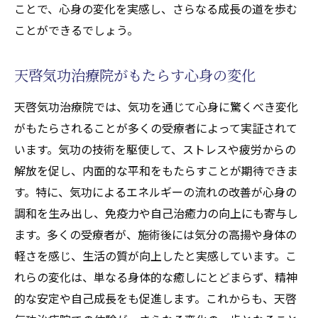
めて
ことで、心身の変化を実感し、さらなる成長の道を歩む
気功(天啓気功療法)の力で新たな自分を発見東
ことができるでしょう。
京都天啓気功治療院
気功(天啓気功療法)を通じて自己発見の旅へ
天啓気功治療院がもたらす心身の変化
天啓気功(天啓気功療法)で見つける新しい自
天啓気功治療院では、気功を通じて心身に驚くべき変化
分
がもたらされることが多くの受療者によって実証されて
東京都での気功(天啓気功療法)体験が人生を
います。気功の技術を駆使して、ストレスや疲労からの
変える
解放を促し、内面的な平和をもたらすことが期待できま
気功(天啓気功療法)の力で自身を再構築する
す。特に、気功によるエネルギーの流れの改善が心身の
天啓気功治療院で自己変革を遂げる
調和を生み出し、免疫力や自己治癒力の向上にも寄与し
東京都で得られる気功(天啓気功療法)による
ます。多くの受療者が、施術後には気分の高揚や身体の
自己発見
軽さを感じ、生活の質が向上したと実感しています。こ
れらの変化は、単なる身体的な癒しにとどまらず、精神
東京都で唯一無二の気功(天啓気功療法)体験を
的な安定や自己成長をも促進します。これからも、天啓
天啓気功治療院で