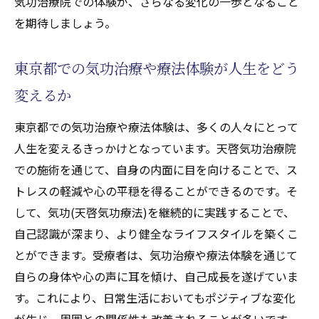
気功治療院での体験が、さらなる変化の一歩となること
天啓気功治療院が提供する特別な体験
を期待しましょう。
東京都で独自の気功(天啓気功療法)を体験す
る
東京都での気功治療や療法体験が人生をどう
天啓気功(天啓気功療法)でしか味わえない貴
変えるか
重な体験
気功(天啓気功療法)を通じて得る東京都での
東京都での気功治療や療法体験は、多くの人々にとって
特別な時間
人生を変えるきっかけとなっています。天啓気功治療院
天啓気功治療院での唯一無二の経験
での施術を通じて、自身の内面に目を向けることで、ス
トレスの軽減や心の平穏を得ることができるのです。そ
東京都で体験する気功(天啓気功療法)の可能
して、気功(天啓気功療法)を継続的に実践することで、
性
自己認識が深まり、より健全なライフスタイルを築くこ
とができます。受療者は、気功治療や療法体験を通じて
自らの身体や心の声に耳を傾け、自己成長を遂げていま
す。これにより、日常生活においてもポジティブな変化
が生じ、周囲との関係性も改善されることが多いです。