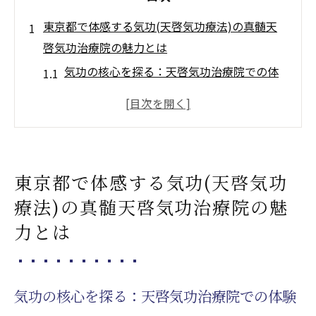
東京都で体感する気功(天啓気功療法)の真髄天
啓気功治療院の魅力とは
気功の核心を探る：天啓気功治療院での体
験
東京都で唯一無二の気功体験を提供する天
啓気功(天啓気功療法)
天啓気功治療院での気功(天啓気功療法)の効
東京都で体感する気功(天啓気功
果とは
療法)の真髄天啓気功治療院の魅
気功(天啓気功療法)の奥義を感じる：東京都
力とは
での特別体験
天啓気功治療院がもたらす心身の変化
東京都での気功治療や療法体験が人生をど
気功の核心を探る：天啓気功治療院での体験
う変えるか