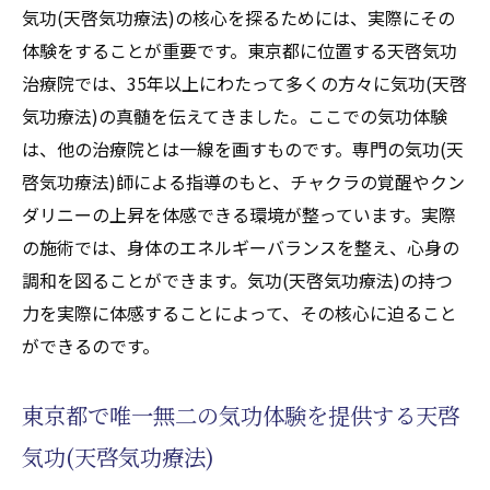
究極の気功体験で心身の健康を取り戻す天啓気
気功(天啓気功療法)の核心を探るためには、実際にその
功治療院
体験をすることが重要です。東京都に位置する天啓気功
身体と心を癒す天啓気功(天啓気功療法)の力
治療院では、35年以上にわたって多くの方々に気功(天啓
気功治療や療法で得られる健康の秘訣とは
気功療法)の真髄を伝えてきました。ここでの気功体験
は、他の治療院とは一線を画すものです。専門の気功(天
東京都での気功治療や療法体験で健康を再
啓気功療法)師による指導のもと、チャクラの覚醒やクン
発見
ダリニーの上昇を体感できる環境が整っています。実際
天啓気功治療院が提供する心身の調和
の施術では、身体のエネルギーバランスを整え、心身の
気功(天啓気功療法)を通じて健康を取り戻す
調和を図ることができます。気功(天啓気功療法)の持つ
道
力を実際に体感することによって、その核心に迫ること
東京都の天啓気功治療院で健康を再生
ができるのです。
35年以上の実績を誇る天啓気功治療院で驚くべ
き変化を
東京都で唯一無二の気功体験を提供する天啓
長年の経験が証明する気功(天啓気功療法)の
気功(天啓気功療法)
効果