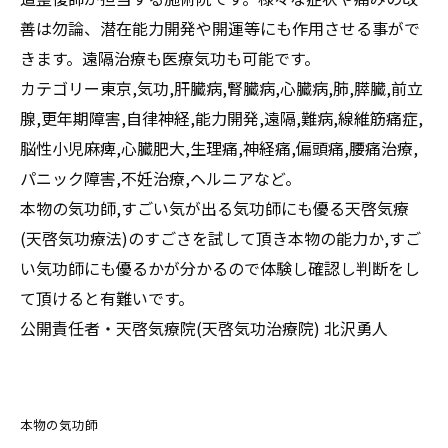
善は勿論、潜在能力開発や開運等にも作用させる事がで
きます。遠隔治療も医療気功も可能です。
カテゴリー東京,気功,肝臓病,腎臓病,心臓病,肺,膵臓,前立
腺,更年期障害,自律神経,能力開発,遠隔,難病,線維筋痛症,
脳性小児麻痺,心臓肥大,生理痛,神経痛,偏頭痛,腰痛治療,
パニック障害,不妊治療,ヘルニアなど。
本物の気功師,すごい気が出る気功師にも優る天啓気療
(天啓気功療法)のすごさを試して頂き本物の能力か,すご
い気功師にも優るかが分かるので体験し確認し判断をし
て頂けると有難いです。
公開責任者・天啓気療院(天啓気功治療院) 北沢勇人
本物の気功師