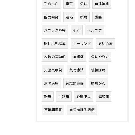
手のひら
東京
気功
自律神経
能力開発
遠隔
頭痛
腰痛
パニック障害
不妊
ヘルニア
脳性小児麻痺
ヒーリング
気功治療
本物の気功師
神経痛
気功やり方
天啓気療院
気功療法
慢性疼痛
遠隔治療
線維筋痛症
腫瘍がん
難病
生理痛
心臓肥大
偏頭痛
更年期障害
自律神経失調症