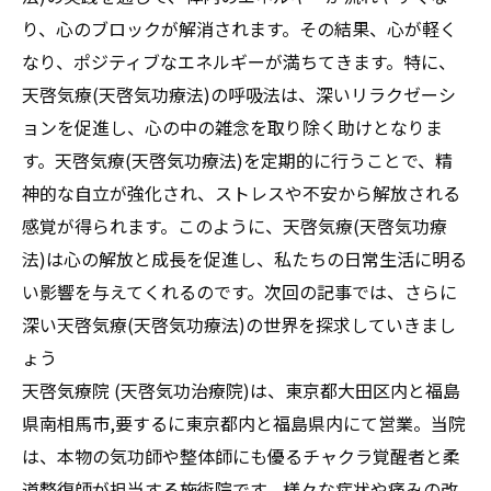
り、心のブロックが解消されます。その結果、心が軽く
なり、ポジティブなエネルギーが満ちてきます。特に、
天啓気療(天啓気功療法)の呼吸法は、深いリラクゼーシ
ョンを促進し、心の中の雑念を取り除く助けとなりま
す。天啓気療(天啓気功療法)を定期的に行うことで、精
神的な自立が強化され、ストレスや不安から解放される
感覚が得られます。このように、天啓気療(天啓気功療
法)は心の解放と成長を促進し、私たちの日常生活に明る
い影響を与えてくれるのです。次回の記事では、さらに
深い天啓気療(天啓気功療法)の世界を探求していきまし
ょう
天啓気療院 (天啓気功治療院)は、東京都大田区内と福島
県南相馬市,要するに東京都内と福島県内にて営業。当院
は、本物の気功師や整体師にも優るチャクラ覚醒者と柔
道整復師が担当する施術院です。様々な症状や痛みの改