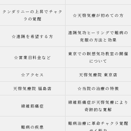
クンダリニーの上昇でチャク
☆天啓気療が初めての方
ラの覚醒
遠隔気功ヒーリングで難病の
☆遠隔を希望する方
克服の方法と効果
東京での瞑想気功教室の開催
☆営業日料金など
について
☆アクセス
天啓気療院 東京店
天啓気療院 福島店
☆当院の治療の特徴
線維筋痛症が天啓気療により
線維筋痛症
奇跡的な寛解
難病治療に革命チャクラ覚醒
難病の疾患
サイ能力