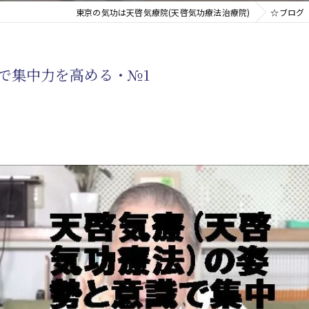
東京の気功は天啓気療院(天啓気功療法治療院)
☆ブログ
新たなアプローチ
識で集中力を高める・№1
す重要な臓器