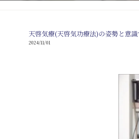
心臓の疾患
心臓疾患の改善を目指す
天啓気療(天啓気功療法)の姿勢と意
腎臓の疾患
2024/11/01
腎臓は老廃物の排出を促