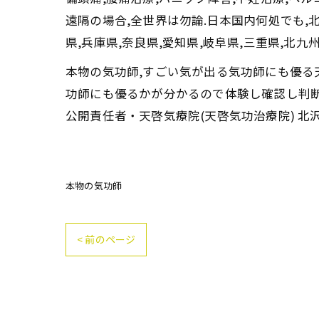
遠隔の場合,全世界は勿論.日本国内何処でも,北海
県,兵庫県,奈良県,愛知県,岐阜県,三重県,北
本物の気功師,すごい気が出る気功師にも優る
功師にも優るかが分かるので体験し確認し判
公開責任者・天啓気療院(天啓気功治療院) 北
本物の気功師
< 前のページ