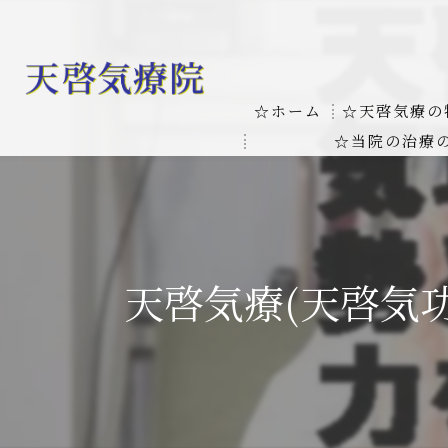
☆ホーム
☆天啓気療の
☆当院の治療
お客様の質問
線維筋痛症
天啓気療に関
線維筋痛症が天啓気療に
本物の気功師
天啓気療(天啓気
難病の疾患
気功治療や療
難病治療に革命チャクラ
肝臓の疾患
肝臓疾患の原因と症状を