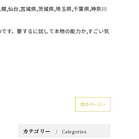
幌,仙台,宮城県,茨城県,埼玉県,千葉県,神奈川
のです。要するに試して本物の能力か,すごい気
次のページ >
カテゴリー
Categories