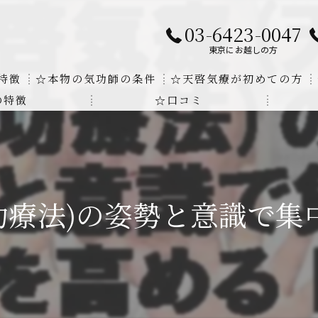
03-6423-0047
東京にお越しの方
特徴
☆本物の気功師の条件
☆天啓気療が初めての方
の特徴
☆口コミ
に対する回答
クンダリニーの上昇でチャクラの覚醒
する書籍
より奇跡的な寛解
にも優るサイ能力の凄さ
功療法)の姿勢と意識で集
法と天啓気療の違い
覚醒サイ能力
解明及び緩解法