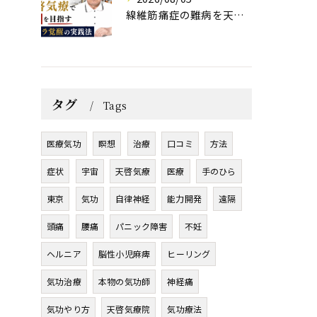
線維筋痛症の難病を天啓気療で寛解を目指すチャクラ覚醒の実践法
タグ
Tags
医療気功
瞑想
治療
口コミ
方法
症状
宇宙
天啓気療
医療
手のひら
東京
気功
自律神経
能力開発
遠隔
頭痛
腰痛
パニック障害
不妊
ヘルニア
脳性小児麻痺
ヒーリング
気功治療
本物の気功師
神経痛
気功やり方
天啓気療院
気功療法