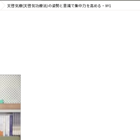
天啓気療(天啓気功療法)の姿勢と意識で集中力を高める・№1