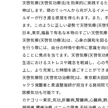
天啓気療(天啓気功療法)を効果的に実践する
伸ばします。頭のてっぺんから光が入るイメ
ルギーが行き渡る感覚を得られます。また、
ます。このように正しい姿勢で天啓気療(天啓
日本,東京,福島で有名な本物のすごい天啓気療
天啓気療(天啓気功療法)は、心身の調和を図
を行う際には、自分の呼吸や動作に意識を向
ることに焦点を当てます。天啓気療(天啓気功
生活におけるストレスや雑念を軽減し、心の
上し、より充実した時間を過ごすことができ
天啓気療院 (天啓気功治療院)は、東京都大
ャクラ覚醒者と柔道整復師が担当する施術院
医療気功も可能です。
カテゴリー東京,気功,肝臓病,腎臓病,心臓病,肺
偏頭痛,腰痛治療,パニック障害,不妊治療,ヘ