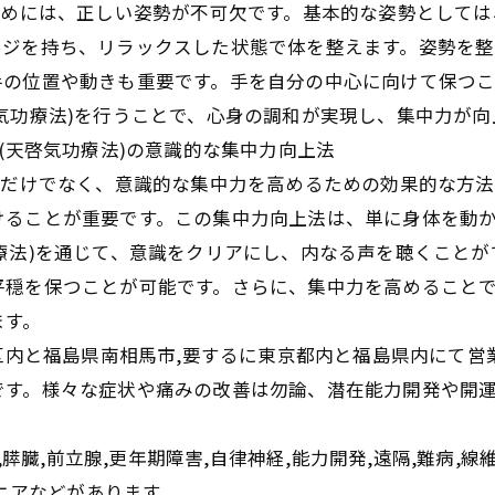
ためには、正しい姿勢が不可欠です。基本的な姿勢として
ージを持ち、リラックスした状態で体を整えます。姿勢を
手の位置や動きも重要です。手を自分の中心に向けて保つ
気功療法)を行うことで、心身の調和が実現し、集中力が向
(天啓気功療法)の意識的な集中力向上法
るだけでなく、意識的な集中力を高めるための効果的な方法
けることが重要です。この集中力向上法は、単に身体を動
療法)を通じて、意識をクリアにし、内なる声を聴くこと
平穏を保つことが可能です。さらに、集中力を高めること
ます。
田区内と福島県南相馬市,要するに東京都内と福島県内にて
です。様々な症状や痛みの改善は勿論、潜在能力開発や開
,膵臓,前立腺,更年期障害,自律神経,能力開発,遠隔,難病,線
ルニアなどがあります。