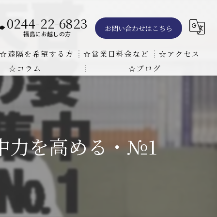
0244-22-6823
お問い合わせはこちら
福島にお越しの方
☆遠隔を希望する方
☆営業日料金など
☆アクセス
☆コラム
☆ブログ
遠隔気功ヒーリングで難病の克服の方法と効果
東京での瞑想気功教室の開催について
天啓気療院 東京店
天啓気療院 福島店
中力を高める・№1