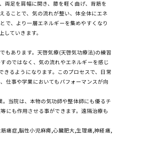
は、両足を肩幅に開き、膝を軽く曲げ、背筋を
整えることで、気の流れが整い、体全体にエネ
ことで、より一層エネルギーを集めやすくなり
上していきます。
でもあります。天啓気療(天啓気功療法)の練習
かすのではなく、気の流れやエネルギーを感じ
ができるようになります。このプロセスで、日常
で、仕事や学業においてもパフォーマンスが向
営業。当院は、本物の気功師や整体師にも優るチ
運等にも作用させる事ができます。遠隔治療も
維筋痛症,脳性小児麻痺,心臓肥大,生理痛,神経痛,