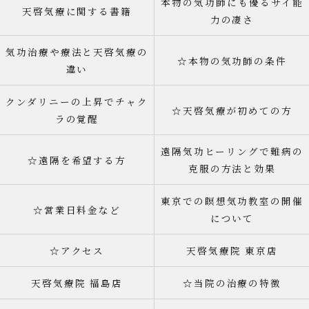
本物の気功師にも優るサイ能
天啓気療に関する書籍
力の凄さ
気功治療や療法と天啓気療の
☆本物の気功師の条件
違い
クンダリニーの上昇でチャク
☆天啓気療が初めての方
ラの覚醒
遠隔気功ヒーリングで難病の
☆遠隔を希望する方
克服の方法と効果
東京での瞑想気功教室の開催
☆営業日料金など
について
☆アクセス
天啓気療院 東京店
天啓気療院 福島店
☆当院の治療の特徴