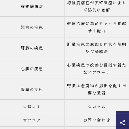
線維筋痛症が天啓気療により
線維筋痛症
奇跡的な寛解
難病治療に革命チャクラ覚醒
難病の疾患
サイ能力
肝臓疾患の原因と症状を解明
肝臓の疾患
及び緩解法
心臓疾患の改善を目指す新た
心臓の疾患
なアプローチ
腎臓は老廃物の排出を促す重
腎臓の疾患
要な臓器
☆口コミ
☆コラム
☆ブログ
お問い合わせ