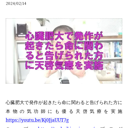
2024/02/14
心臓肥大で発作が起きたら命に関わると告げられた方に
本物の気功師にも優る天啓気療を実施
https://youtu.be/Kj0JjaUUT7g