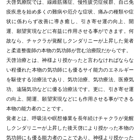
天啓気療院では、線維筋痛症、慢性疲労症候群、自己免
疫疾患を始め多くの難病や厄介な症状、痛みの種類や症
状に係わらず改善に導き癒し、引き寄せ運の向上、開
運、願望実現などに有益に作用させる事ができます。何
故なら、チャクラが覚醒しクンダリニーが上昇した覚者
と柔道整復師の本物の気功師が営む治療院だからです。
天啓治療とは、神様より授かったと言わなければならな
い程優れた本物の気功師にも優るサイ能力のエネルギー
を駆使する治療法であり、気功治療、気功療法、医療気
功、遠隔気功などに優る治療法です。更に、引き寄せ運
の向上、開運、願望実現などにも作用させる事ができる
本物の能力者のことです。
覚者とは、呼吸法や瞑想修業を長年続けチャクラが覚醒
しクンダリニーが上昇した後天啓により授かった本物の
気功師にも優る能力者のことであり、神様より授かった