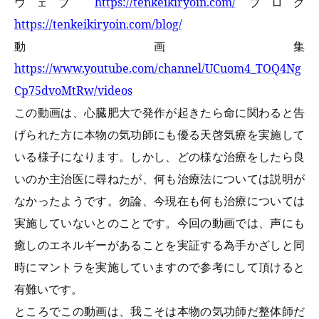
ウェブ
https://tenkeikiryoin.com/
ブログ
https://tenkeikiryoin.com/blog/
動画集
https://www.youtube.com/channel/UCuom4_TOQ4Ng
Cp75dvoMtRw/videos
この動画は、心臓肥大で発作が起きたら命に関わると告
げられた方に本物の気功師にも優る天啓気療を実施して
いる様子になります。しかし、どの様な治療をしたら良
いのか主治医に尋ねたが、何も治療法については説明が
なかったようです。勿論、今現在も何も治療については
実施していないとのことです。今回の動画では、声にも
癒しのエネルギーがあることを実証する為手かざしと同
時にマントラを実施していますので参考にして頂けると
有難いです。
ところでこの動画は、我こそは本物の気功師だ整体師だ