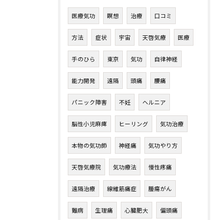
医療気功
瞑想
治療
口コミ
方法
症状
宇宙
天啓気療
医療
手のひら
東京
気功
自律神経
能力開発
遠隔
頭痛
腰痛
パニック障害
不妊
ヘルニア
脳性小児麻痺
ヒーリング
気功治療
本物の気功師
神経痛
気功やり方
天啓気療院
気功療法
慢性疼痛
遠隔治療
線維筋痛症
腫瘍がん
難病
生理痛
心臓肥大
偏頭痛