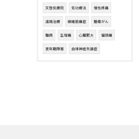
天啓気療院
気功療法
慢性疼痛
遠隔治療
線維筋痛症
腫瘍がん
難病
生理痛
心臓肥大
偏頭痛
更年期障害
自律神経失調症