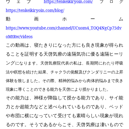
ウェブ
https://tenkeikiryoin.com/
ブログ
https://tenkeikiryoin.com/blog/
動画ホーム
https://www.youtube.com/channel/UCuom4_TOQ4NgCp75dv
oMtRw/videos
この動画は、寝たきりになった方にも良き現象が得られ
ることを証明する天啓気療の遠隔気功に優る遠隔ヒーリ
ング
になります。天啓気療院代表の私は、長期間にわたり呼吸
法や瞑想を続けた結果、チャクラの覚醒及びクンダリニーの上昇
体験を致しました。その際、精神的悩みから肉体的悩みまで良き
現象に導くことのできる能力を天啓により授かりました。
その能力は、神様が降臨して授かる能力であり、サイ能
力とか超能力などと述べられているものであり、ベッド
や布団に横になっていて受けても素晴らしい現象が現れ
るのです。そうであるからこそ、天啓気療は凄いもので