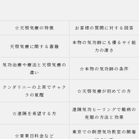
☆天啓気療の特徴
お客様の質問に対する回答
本物の気功師にも優るサイ能
天啓気療に関する書籍
力の凄さ
気功治療や療法と天啓気療の
☆本物の気功師の条件
違い
クンダリニーの上昇でチャク
☆天啓気療が初めての方
ラの覚醒
遠隔気功ヒーリングで難病の
☆遠隔を希望する方
克服の方法と効果
東京での瞑想気功教室の開催
☆営業日料金など