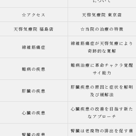
について
☆アクセス
天啓気療院 東京店
天啓気療院 福島店
☆当院の治療の特徴
線維筋痛症が天啓気療により
線維筋痛症
奇跡的な寛解
難病治療に革命チャクラ覚醒
難病の疾患
サイ能力
肝臓疾患の原因と症状を解明
肝臓の疾患
及び緩解法
心臓疾患の改善を目指す新た
心臓の疾患
なアプローチ
腎臓は老廃物の排出を促す重
腎臓の疾患