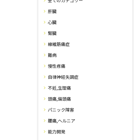
全てのカテゴリー
肝臓
心臓
腎臓
線維筋痛症
難病
慢性疼痛
自律神経失調症
不妊,生理痛
頭痛,偏頭痛
パニック障害
腰痛,ヘルニア
能力開発