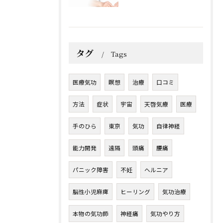
タグ
Tags
医療気功
瞑想
治療
口コミ
方法
症状
宇宙
天啓気療
医療
手のひら
東京
気功
自律神経
能力開発
遠隔
頭痛
腰痛
パニック障害
不妊
ヘルニア
脳性小児麻痺
ヒーリング
気功治療
本物の気功師
神経痛
気功やり方