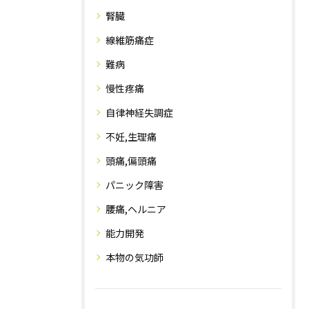
腎臓
線維筋痛症
難病
慢性疼痛
自律神経失調症
不妊,生理痛
頭痛,偏頭痛
パニック障害
腰痛,ヘルニア
能力開発
本物の気功師