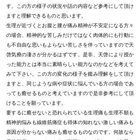
す。この方の様子の状況や話の内容など参考にして頂け
ますと理解できるものと思います。
生理が近づくとお腹と腰が痛み精神が不安定になる方々
の場合、精神的な苦しみだけではなく肉体的にも行動に
も不自由な思いもよらない苦しさを伴っていますので天
啓気療の凄さが分かるはずです。是非、天啓により授か
った能力とは本当に素晴らしい能力なのかなどを考えて
みて下さい。この方の変化の様子を鑑み理解をして頂け
ますと、同じような病や症状に悩んでいる方の場合であ
っても癒せるものと考えていますので是非参考にして頂
けることを願っています。
要するに癒せないと恐れられている生理痛も生理不順も
精神的悩みも線維筋痛症も得体の知れない激しい痛みも
原因が分からない痛みも癒せるものなのです。何故なら