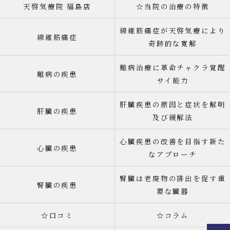
天啓気療院 福島店
☆当院の治療の特徴
線維筋痛症が天啓気療により
線維筋痛症
奇跡的な寛解
難病治療に革命チャクラ覚醒
難病の疾患
サイ能力
肝臓疾患の原因と症状を解明
肝臓の疾患
及び緩解法
心臓疾患の改善を目指す新た
心臓の疾患
なアプローチ
腎臓は老廃物の排出を促す重
腎臓の疾患
要な臓器
☆口コミ
☆コラム