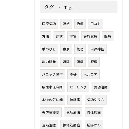
タグ
Tags
医療気功
瞑想
治療
口コミ
方法
症状
宇宙
天啓気療
医療
手のひら
東京
気功
自律神経
能力開発
遠隔
頭痛
腰痛
パニック障害
不妊
ヘルニア
脳性小児麻痺
ヒーリング
気功治療
本物の気功師
神経痛
気功やり方
天啓気療院
気功療法
慢性疼痛
遠隔治療
線維筋痛症
腫瘍がん