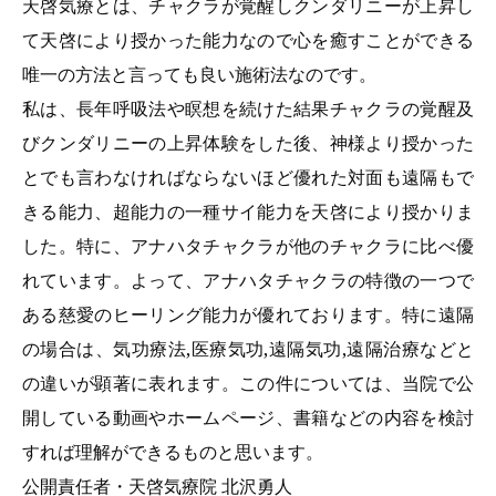
天啓気療とは、チャクラが覚醒しクンダリニーが上昇し
て天啓により授かった能力なので心を癒すことができる
唯一の方法と言っても良い施術法なのです。
私は、長年呼吸法や瞑想を続けた結果チャクラの覚醒及
びクンダリニーの上昇体験をした後、神様より授かった
とでも言わなければならないほど優れた対面も遠隔もで
きる能力、超能力の一種サイ能力を天啓により授かりま
した。特に、アナハタチャクラが他のチャクラに比べ優
れています。よって、アナハタチャクラの特徴の一つで
ある慈愛のヒーリング能力が優れております。特に遠隔
の場合は、気功療法,医療気功,遠隔気功,遠隔治療などと
の違いが顕著に表れます。この件については、当院で公
開している動画やホームページ、書籍などの内容を検討
すれば理解ができるものと思います。
公開責任者・天啓気療院 北沢勇人