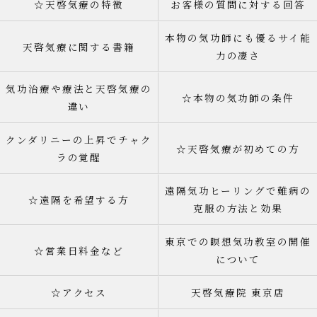
☆天啓気療の特徴
お客様の質問に対する回答
本物の気功師にも優るサイ能
天啓気療に関する書籍
力の凄さ
気功治療や療法と天啓気療の
☆本物の気功師の条件
違い
クンダリニーの上昇でチャク
☆天啓気療が初めての方
ラの覚醒
遠隔気功ヒーリングで難病の
☆遠隔を希望する方
克服の方法と効果
東京での瞑想気功教室の開催
☆営業日料金など
について
☆アクセス
天啓気療院 東京店