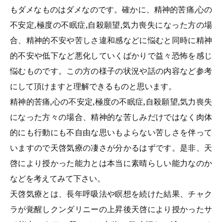
もダメなものはダメなのです。確かに、精神的苦痛,心の
不安定,極度の不眠症,自殺願望,気力喪失になった方の場
合、精神的不安や苦しさ違和感などに悩むと同時に精神
的不安や低下など悪化していくばかりで益々恐怖を感じ
悩むものです。この方の様子の状況や話の内容など参考
にして頂けますと理解できるものと思います。
精神的苦痛,心の不安定,極度の不眠症,自殺願望,気力喪失
になった方々の場合、精神的な苦しみだけではなく肉体
的にも行動にも不自由な思いもよらない苦しさを伴って
いますので天啓気療の凄さが分かるはずです。是非、天
啓により授かった能力とは本当に素晴らしい能力なのか
などを考えてみて下さい。
天啓気療とは、長年呼吸法や瞑想を続けた結果、チャク
ラが覚醒しクンダリニーの上昇後天啓により授かったサ