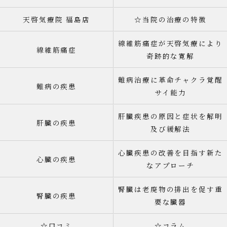
天啓気療院 福島店
☆当院の治療の特徴
線維筋痛症が天啓気療により
線維筋痛症
奇跡的な寛解
難病治療に革命チャクラ覚醒
難病の疾患
サイ能力
肝臓疾患の原因と症状を解明
肝臓の疾患
及び緩解法
心臓疾患の改善を目指す新た
心臓の疾患
なアプローチ
腎臓は老廃物の排出を促す重
腎臓の疾患
要な臓器
☆口コミ
☆コラム