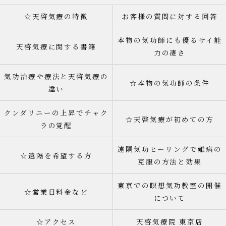
☆天啓気療の特徴
お客様の質問に対する回答
本物の気功師にも優るサイ能
天啓気療に関する書籍
力の凄さ
気功治療や療法と天啓気療の
☆本物の気功師の条件
違い
クンダリニーの上昇でチャク
☆天啓気療が初めての方
ラの覚醒
遠隔気功ヒーリングで難病の
☆遠隔を希望する方
克服の方法と効果
東京での瞑想気功教室の開催
☆営業日料金など
について
☆アクセス
天啓気療院 東京店