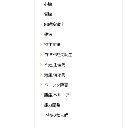
心臓
腎臓
線維筋痛症
難病
慢性疼痛
自律神経失調症
不妊,生理痛
頭痛,偏頭痛
パニック障害
腰痛,ヘルニア
能力開発
本物の気功師