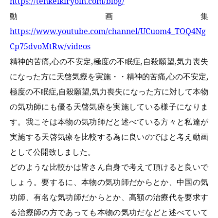
https://tenkeikiryoin.com/blog/
動画集
https://www.youtube.com/channel/UCuom4_TOQ4Ng
Cp75dvoMtRw/videos
精神的苦痛,心の不安定,極度の不眠症,自殺願望,気力喪失
になった方に天啓気療を実施・・精神的苦痛,心の不安定,
極度の不眠症,自殺願望,気力喪失になった方に対して本物
の気功師にも優る天啓気療を実施している様子になりま
す。我こそは本物の気功師だと述べている方々と私達が
実施する天啓気療を比較する為に良いのではと考え動画
として公開致しました。
どのような比較かは皆さん自身で考えて頂けると良いで
しょう。要するに、本物の気功師だからとか、中国の気
功師、有名な気功師だからとか、高額の治療代を要求す
る治療師の方であっても本物の気功だなどと述べていて