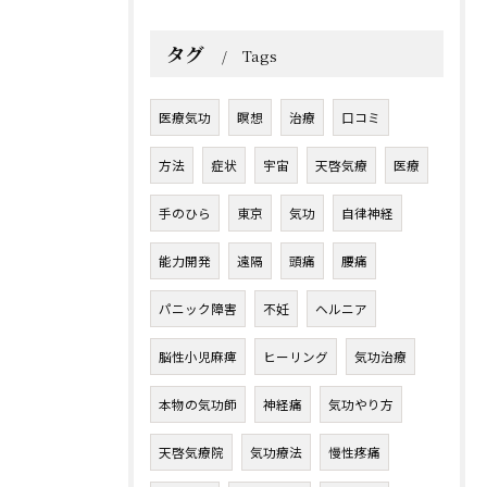
タグ
Tags
医療気功
瞑想
治療
口コミ
方法
症状
宇宙
天啓気療
医療
手のひら
東京
気功
自律神経
能力開発
遠隔
頭痛
腰痛
パニック障害
不妊
ヘルニア
脳性小児麻痺
ヒーリング
気功治療
本物の気功師
神経痛
気功やり方
天啓気療院
気功療法
慢性疼痛