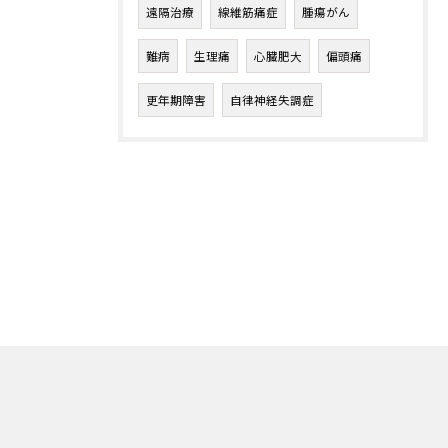
遠隔治療
線維筋痛症
腫瘍がん
難病
生理痛
心臓肥大
偏頭痛
更年期障害
自律神経失調症