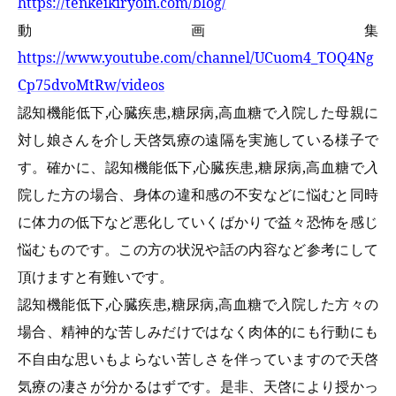
https://tenkeikiryoin.com/blog/
動画集
https://www.youtube.com/channel/UCuom4_TOQ4Ng
Cp75dvoMtRw/videos
認知機能低下,心臓疾患,糖尿病,高血糖で
入
院した母親に
対し娘さんを介し天啓気療の遠隔を実施している様子で
す。確かに、認知機能低下,心臓疾患,糖尿病,高血糖で
入
院した方の場合、身体の違和感の不安などに悩むと同時
に体力の低下など悪化していくばかりで益々恐怖を感じ
悩むものです。この方の状況や話の内容など参考にして
頂けますと有難いです。
認知機能低下,心臓疾患,糖尿病,高血糖で
入
院した方々の
場合、精神的な苦しみだけではなく肉体的にも行動にも
不自由な思いもよらない苦しさを伴っていますので天啓
気療の凄さが分かるはずです。是非、天啓により授かっ