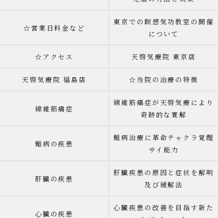
東京での瞑想気功教室の開催
☆営業日料金など
について
☆アクセス
天啓気療院 東京店
天啓気療院 福島店
☆当院の治療の特徴
線維筋痛症が天啓気療により
線維筋痛症
奇跡的な寛解
難病治療に革命チャクラ覚醒
難病の疾患
サイ能力
肝臓疾患の原因と症状を解明
肝臓の疾患
及び緩解法
心臓疾患の改善を目指す新た
心臓の疾患