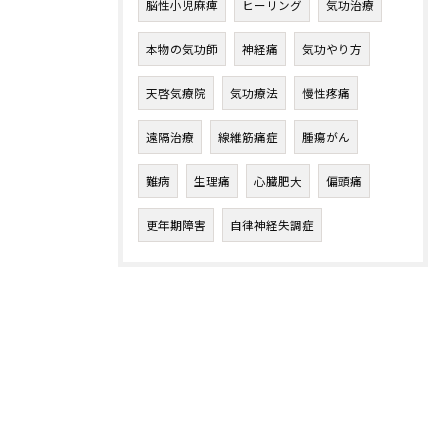
脳性小児麻痺
ヒーリング
気功治療
本物の気功師
神経痛
気功やり方
天啓気療院
気功療法
慢性疼痛
遠隔治療
線維筋痛症
腫瘍がん
難病
生理痛
心臓肥大
偏頭痛
更年期障害
自律神経失調症