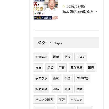
2026/08/05
線維筋痛症の難病を天啓気療で寛解を目指すチャクラ覚醒の実践法
タグ
Tags
医療気功
瞑想
治療
口コミ
方法
症状
宇宙
天啓気療
医療
手のひら
東京
気功
自律神経
能力開発
遠隔
頭痛
腰痛
パニック障害
不妊
ヘルニア