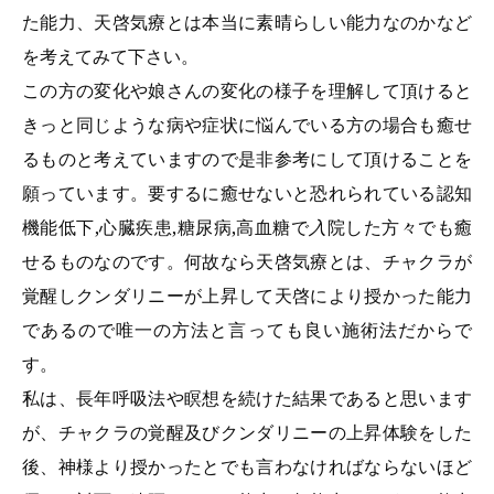
た能力、天啓気療とは本当に素晴らしい能力なのかなど
を考えてみて下さい。
この方の変化や娘さんの変化の様子を理解して頂けると
きっと同じような病や症状に悩んでいる方の場合も癒せ
るものと考えていますので是非参考にして頂けることを
願っています。要するに癒せないと恐れられている認知
機能低下,心臓疾患,糖尿病,高血糖で
入
院した方々でも癒
せるものなのです。何故なら天啓気療とは、チャクラが
覚醒しクンダリニーが上昇して天啓により授かった能力
であるので唯一の方法と言っても良い施術法だからで
す。
私は、長年呼吸法や瞑想を続けた結果であると思います
が、チャクラの覚醒及びクンダリニーの上昇体験をした
後、神様より授かったとでも言わなければならないほど