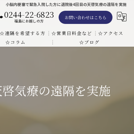
小脳内梗塞で緊急入院した方に退院後4回目の天啓気療の遠隔を実施
0244-22-6823
お問い合わせはこちら
福島にお越しの方
☆遠隔を希望する方
☆営業日料金など
☆アクセス
☆コラム
☆ブログ
遠隔気功ヒーリングで難病の克服の方法と効果
東京での瞑想気功教室の開催について
天啓気療院 東京店
天啓気療院 福島店
天啓気療の遠隔を実施