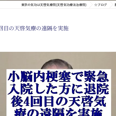
東京の気功は天啓気療院(天啓気功療法治療院)
☆ブログ
新たなアプローチ
回目の天啓気療の遠隔を実施
す重要な臓器