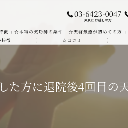
03-6423-0047
東京にお越しの方
特徴
☆本物の気功師の条件
☆天啓気療が初めての方
の特徴
☆口コミ
に対する回答
クンダリニーの上昇でチャクラの覚醒
する書籍
より奇跡的な寛解
にも優るサイ能力の凄さ
した方に退院後4回目の
法と天啓気療の違い
覚醒サイ能力
解明及び緩解法