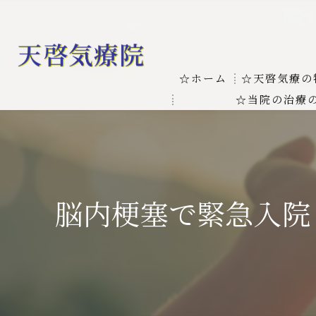
☆ホーム
☆天啓気療の
☆当院の治療
お客様の質問
線維筋痛症
天啓気療に関
線維筋痛症が天啓気療に
本物の気功師
脳内梗塞で緊急入院
難病の疾患
気功治療や療
難病治療に革命チャクラ
肝臓の疾患
肝臓疾患の原因と症状を