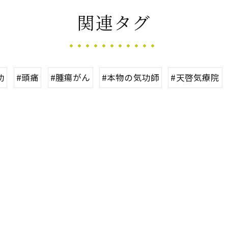
関連タグ
功
#頭痛
#腫瘍がん
#本物の気功師
#天啓気療院