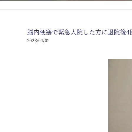
心臓の疾患
心臓疾患の改善を目指す
脳内梗塞で緊急入院した方に退院後4
腎臓の疾患
2023/04/02
腎臓は老廃物の排出を促