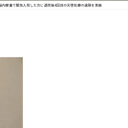
脳内梗塞で緊急入院した方に退院後4回目の天啓気療の遠隔を実施