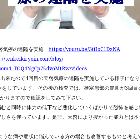
天啓気療の遠隔を実施
https://youtu.be/3tiIoC1DzNA
s://tenkeikiryoin.com/blog/
UCuom4_TOQ4NgCp75dvoMtRw/videos
出来たので4回目の天啓気療の遠隔を実施している様子にな
話をしています。その後の検査では、梗塞患部の範囲が3回目
分かりますので確認をしてみて下さい。
悩むと同時に体力の低下など悪化していくばかりで恐怖を感じ
苦しさを伴っています。是非、天啓により授かった能力とは本
ような病や症状に悩んでいる方の場合も改善するものと考え