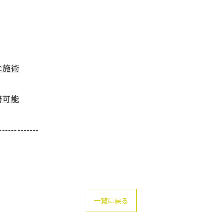
な施術
善可能
-------------
一覧に戻る