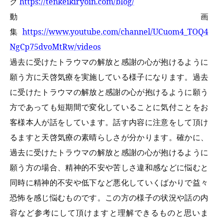
グ
https://tenkeikiryoin.com/blog/
動画
集
https://www.youtube.com/channel/UCuom4_TOQ4
NgCp75dvoMtRw/videos
過去に受けたトラウマの解放と感謝の心が抱けるように
願う方に天啓気療を実施している様子になります。過去
に受けたトラウマの解放と感謝の心が抱けるように願う
方であっても短期間で変化していることに気付ことをお
客様本人が話をしています。話す内容に注意をして頂け
るますと天啓気療の素晴らしさが分かります。確かに、
過去に受けたトラウマの解放と感謝の心が抱けるように
願う方の場合、精神的不安や苦しさ違和感などに悩むと
同時に精神的不安や低下など悪化していくばかりで益々
恐怖を感じ悩むものです。この方の様子の状況や話の内
容など参考にして頂けますと理解できるものと思いま