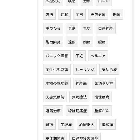
医療気功
瞑想
治療
口コミ
方法
症状
宇宙
天啓気療
医療
手のひら
東京
気功
自律神経
能力開発
遠隔
頭痛
腰痛
パニック障害
不妊
ヘルニア
脳性小児麻痺
ヒーリング
気功治療
本物の気功師
神経痛
気功やり方
天啓気療院
気功療法
慢性疼痛
遠隔治療
線維筋痛症
腫瘍がん
難病
生理痛
心臓肥大
偏頭痛
更年期障害
自律神経失調症