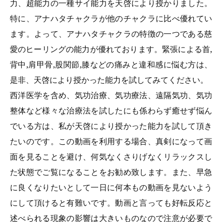
力、超能力の一種サイ能力を天啓により授かりました。
特に、アナハタチャクラが他のチャクラに比べ優れてい
ます。よって、アナハタチャクラの特徴の一つである慈
愛のヒーリングの能力が優れております。緊張による首,
背中,肩甲骨,股関節,膝などの痛みと違和感に悩む方は、
是非、天啓により授かった能力を試してみてください。
西洋医学を含め、気功治療、気功療法、遠隔気功、気功
整体など様々な治療法を試したにも係わらず癒せず悩ん
でいる方は、私が天啓により授かった能力を試して頂き
たいのです。この動画を利用する場合、真剣になって画
面を見ることを避け、何気なくさりげなくリラックスし
た状態でご覧になることをお勧め致します。また、早急
に良くなりたいとして一日に何本もの動画を見ないよう
にして頂けると有難いです。動画と言っても好転反応と
述べられる現象の影響は大きいものなので注意が必要で