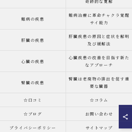
奇跡的な寛解
難病治療に革命チャクラ覚醒
難病の疾患
サイ能力
肝臓疾患の原因と症状を解明
肝臓の疾患
及び緩解法
心臓疾患の改善を目指す新た
心臓の疾患
なアプローチ
腎臓は老廃物の排出を促す重
腎臓の疾患
要な臓器
☆口コミ
☆コラム
☆ブログ
お問い合わせ
プライバシーポリシー
サイトマップ