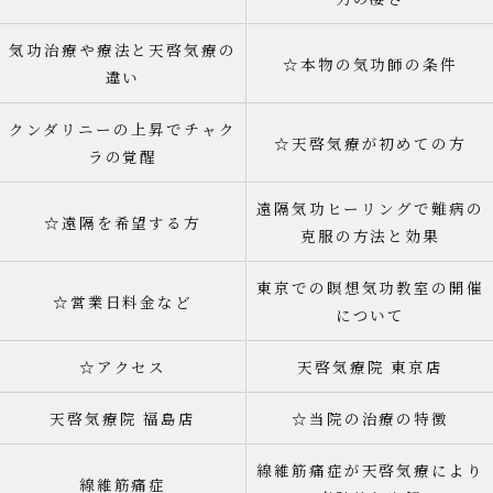
気功治療や療法と天啓気療の
☆本物の気功師の条件
違い
クンダリニーの上昇でチャク
☆天啓気療が初めての方
ラの覚醒
遠隔気功ヒーリングで難病の
☆遠隔を希望する方
克服の方法と効果
東京での瞑想気功教室の開催
☆営業日料金など
について
☆アクセス
天啓気療院 東京店
天啓気療院 福島店
☆当院の治療の特徴
線維筋痛症が天啓気療により
線維筋痛症