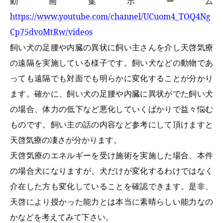
動画集ホーム
https://www.youtube.com/channel/UCuom4_TOQ4Ng
Cp75dvoMtRw/videos
飼い犬の足腰や内臓の異状に飼い主さんを介し天啓気療
の遠隔を実施している様子です。飼い犬などの動物であ
っても遠隔でも対面でも明らかに変化することが分かり
ます。確かに、飼い犬の足腰や内臓に異状がでた飼い犬
の場合、体力の低下など悪化していくばかりで益々悩む
ものです。飼い主の話の内容など参考にして頂けますと
天啓気療の凄さが分かります。
天啓気療のエネルギーを受け施術を実施した場合、本件
の場合犬になりますが、犬だけが変化するわけではなく
介在した方も変化していることを確認できます。是非、
天啓により授かった能力とは本当に素晴らしい能力なの
かなどを考えてみて下さい。