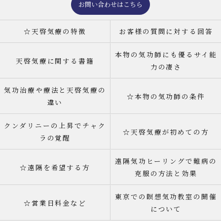
お問い合わせはこちら
☆天啓気療の特徴
お客様の質問に対する回答
本物の気功師にも優るサイ能
天啓気療に関する書籍
力の凄さ
気功治療や療法と天啓気療の
☆本物の気功師の条件
違い
クンダリニーの上昇でチャク
☆天啓気療が初めての方
ラの覚醒
遠隔気功ヒーリングで難病の
☆遠隔を希望する方
克服の方法と効果
東京での瞑想気功教室の開催
☆営業日料金など
について