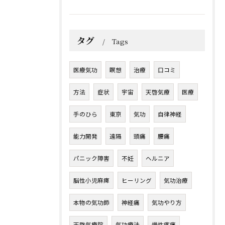
タグ
Tags
医療気功
瞑想
治療
口コミ
方法
症状
宇宙
天啓気療
医療
手のひら
東京
気功
自律神経
能力開発
遠隔
頭痛
腰痛
パニック障害
不妊
ヘルニア
脳性小児麻痺
ヒーリング
気功治療
本物の気功師
神経痛
気功やり方
天啓気療院
気功療法
慢性疼痛