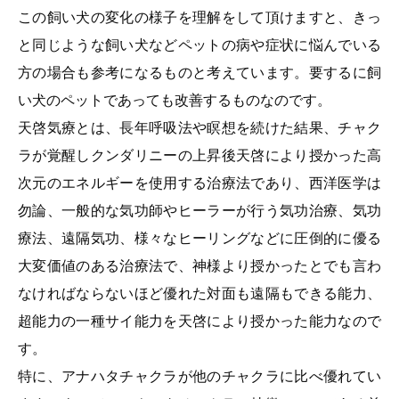
この飼い犬の変化の様子を理解をして頂けますと、きっ
と同じような飼い犬などペットの病や症状に悩んでいる
方の場合も参考になるものと考えています。要するに飼
い犬のペットであっても改善するものなのです。
天啓気療とは、長年呼吸法や瞑想を続けた結果、チャク
ラが覚醒しクンダリニーの上昇後天啓により授かった高
次元のエネルギーを使用する治療法であり、西洋医学は
勿論、一般的な気功師やヒーラーが行う気功治療、気功
療法、遠隔気功、様々なヒーリングなどに圧倒的に優る
大変価値のある治療法で、神様より授かったとでも言わ
なければならないほど優れた対面も遠隔もできる能力、
超能力の一種サイ能力を天啓により授かった能力なので
す。
特に、アナハタチャクラが他のチャクラに比べ優れてい