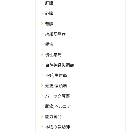
肝臓
心臓
腎臓
線維筋痛症
難病
慢性疼痛
自律神経失調症
不妊,生理痛
頭痛,偏頭痛
パニック障害
腰痛,ヘルニア
能力開発
本物の気功師