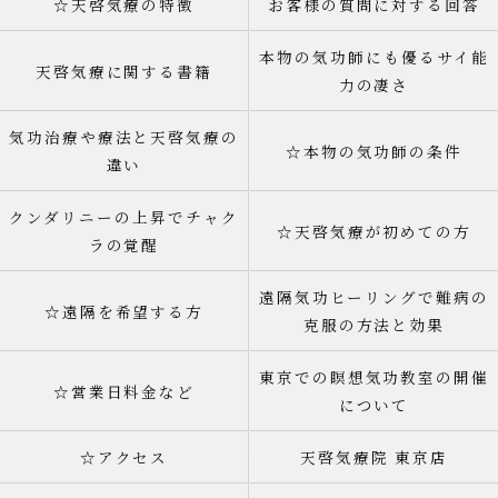
☆天啓気療の特徴
お客様の質問に対する回答
本物の気功師にも優るサイ能
天啓気療に関する書籍
力の凄さ
気功治療や療法と天啓気療の
☆本物の気功師の条件
違い
クンダリニーの上昇でチャク
☆天啓気療が初めての方
ラの覚醒
遠隔気功ヒーリングで難病の
☆遠隔を希望する方
克服の方法と効果
東京での瞑想気功教室の開催
☆営業日料金など
について
☆アクセス
天啓気療院 東京店