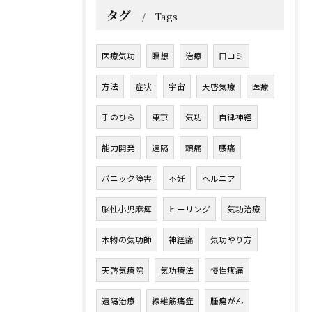
タグ
Tags
医療気功
瞑想
治療
口コミ
方法
症状
宇宙
天啓気療
医療
手のひら
東京
気功
自律神経
能力開発
遠隔
頭痛
腰痛
パニック障害
不妊
ヘルニア
脳性小児麻痺
ヒーリング
気功治療
本物の気功師
神経痛
気功やり方
天啓気療院
気功療法
慢性疼痛
遠隔治療
線維筋痛症
腫瘍がん