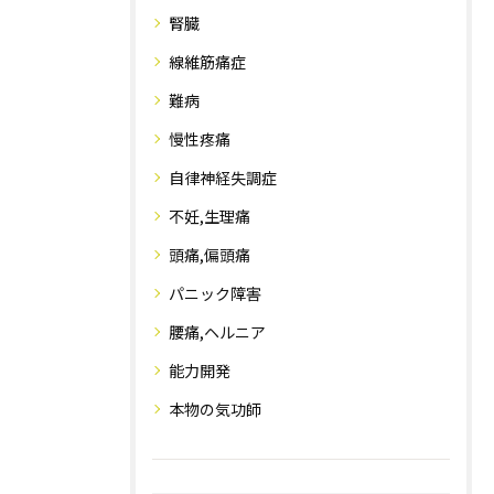
腎臓
線維筋痛症
難病
慢性疼痛
自律神経失調症
不妊,生理痛
頭痛,偏頭痛
パニック障害
腰痛,ヘルニア
能力開発
本物の気功師