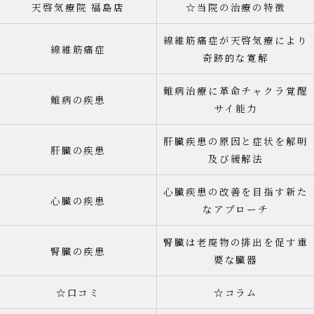
天啓気療院 福島店
☆当院の治療の特徴
線維筋痛症が天啓気療により
線維筋痛症
奇跡的な寛解
難病治療に革命チャクラ覚醒
難病の疾患
サイ能力
肝臓疾患の原因と症状を解明
肝臓の疾患
及び緩解法
心臓疾患の改善を目指す新た
心臓の疾患
なアプローチ
腎臓は老廃物の排出を促す重
腎臓の疾患
要な臓器
☆口コミ
☆コラム