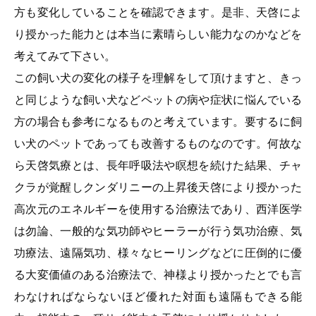
方も変化していることを確認できます。是非、天啓によ
り授かった能力とは本当に素晴らしい能力なのかなどを
考えてみて下さい。
この飼い犬の変化の様子を理解をして頂けますと、きっ
と同じような飼い犬などペットの病や症状に悩んでいる
方の場合も参考になるものと考えています。要するに飼
い犬のペットであっても改善するものなのです。何故な
ら
天啓気療とは、長年呼吸法や瞑想を続けた結果、チャ
クラが覚醒しクンダリニーの上昇後天啓により授かった
高次元のエネルギーを使用する治療法であり、西洋医学
は勿論、一般的な気功師やヒーラーが行う気功治療、気
功療法、遠隔気功、様々なヒーリングなどに圧倒的に優
る大変価値のある治療法で、
神様より授かったとでも言
わなければならないほど優れた対面も遠隔もできる能