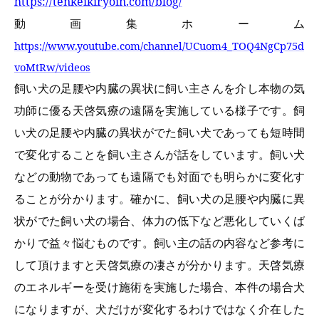
https://tenkeikiryoin.com/blog/
動画集ホーム
https://www.youtube.com/channel/UCuom4_TOQ4NgCp75d
voMtRw/videos
飼い犬の足腰や内臓の異状に飼い主さんを介し本物の気
功師に優る天啓気療の遠隔を実施している様子です。飼
い犬の足腰や内臓の異状がでた飼い犬であっても短時間
で変化することを飼い主さんが話をしています。飼い犬
などの動物であっても遠隔でも対面でも明らかに変化す
ることが分かります。確かに、飼い犬の足腰や内臓に異
状がでた飼い犬の場合、体力の低下など悪化していくば
かりで益々悩むものです。飼い主の話の内容など参考に
して頂けますと天啓気療の凄さが分かります。天啓気療
のエネルギーを受け施術を実施した場合、本件の場合犬
になりますが、犬だけが変化するわけではなく介在した