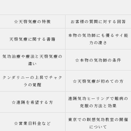
☆天啓気療の特徴
お客様の質問に対する回答
本物の気功師にも優るサイ能
天啓気療に関する書籍
力の凄さ
気功治療や療法と天啓気療の
☆本物の気功師の条件
違い
クンダリニーの上昇でチャク
☆天啓気療が初めての方
ラの覚醒
遠隔気功ヒーリングで難病の
☆遠隔を希望する方
克服の方法と効果
東京での瞑想気功教室の開催
☆営業日料金など
について