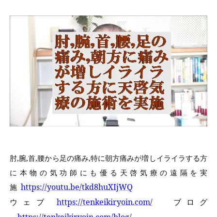
肘,腕,首,腰から足の痛み,特に朝方痛みが増しイライラする方
に本物の気功師にも優る天啓気療の遠隔を実
https://youtu.be/tkd8huXIjWQ
施
ウェブ
https://tenkeikiryoin.com/
ブログ