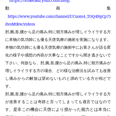
https://tenkeikiryoin.com/blog/
動画集
https://www.youtube.com/channel/UCuom4_TOQ4NgCp75
dvoMtRw/videos
肘,腕,首,腰から足の痛み,特に朝方痛みが増しイライラする方
に本物の気功師にも優る天啓気療の施術を実施になります。
本物の気功師にも優る天啓気療の
施術中にお客さんが語る変
化の様子や感想の内容が大事なことですから聞き逃さないで
下さい。何故なら、
肘,腕,首,腰から足の痛み,特に朝方痛みが
増しイライラする方の場合、どの様な治療法を試みても改善
し痛みからの解放は望めないものと諦めている方が殆どで
す。
肘,腕,首,腰から足の痛み,特に朝方痛みが増しイライラする方
が改善することは奇跡と言ってしまっても過言ではなので
是非この機会に天啓により授かった能力とは本当に
す。