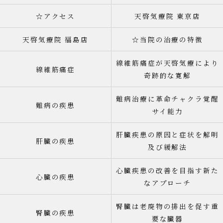
☆アクセス
天啓気療院 東京店
天啓気療院 福島店
☆当院の治療の特徴
線維筋痛症が天啓気療により
線維筋痛症
奇跡的な寛解
難病治療に革命チャクラ覚醒
難病の疾患
サイ能力
肝臓疾患の原因と症状を解明
肝臓の疾患
及び緩解法
心臓疾患の改善を目指す新た
心臓の疾患
なアプローチ
腎臓は老廃物の排出を促す重
腎臓の疾患
要な臓器