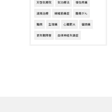
天啓気療院
気功療法
慢性疼痛
遠隔治療
線維筋痛症
腫瘍がん
難病
生理痛
心臓肥大
偏頭痛
更年期障害
自律神経失調症