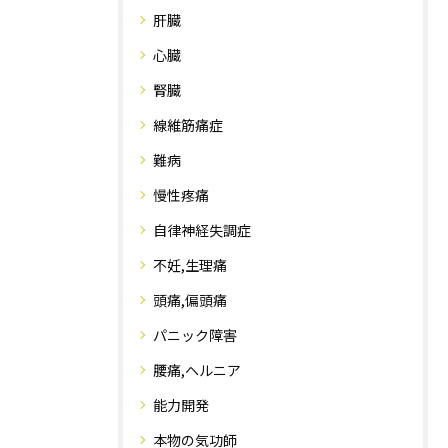
肝臓
心臓
腎臓
線維筋痛症
難病
慢性疼痛
自律神経失調症
不妊,生理痛
頭痛,偏頭痛
パニック障害
腰痛,ヘルニア
能力開発
本物の気功師