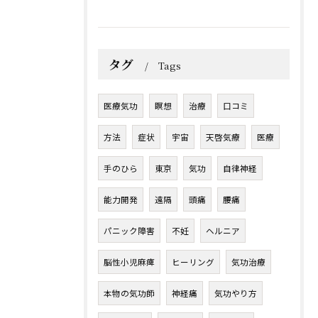
タグ
Tags
医療気功
瞑想
治療
口コミ
方法
症状
宇宙
天啓気療
医療
手のひら
東京
気功
自律神経
能力開発
遠隔
頭痛
腰痛
パニック障害
不妊
ヘルニア
脳性小児麻痺
ヒーリング
気功治療
本物の気功師
神経痛
気功やり方