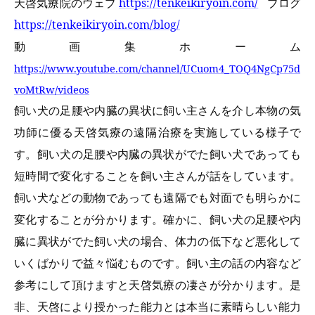
天啓気療院のウェブ
https://tenkeikiryoin.com/
ブログ
https://tenkeikiryoin.com/blog/
動画集ホーム
https://www.youtube.com/channel/UCuom4_TOQ4NgCp75d
voMtRw/videos
飼い犬の足腰や内臓の異状に飼い主さんを介し本物の気
功師に優る天啓気療の遠隔治療を実施している様子で
す。飼い犬の足腰や内臓の異状がでた飼い犬であっても
短時間で変化することを飼い主さんが話をしています。
飼い犬などの動物であっても遠隔でも対面でも明らかに
変化することが分かります。確かに、飼い犬の足腰や内
臓に異状がでた飼い犬の場合、体力の低下など悪化して
いくばかりで益々悩むものです。飼い主の話の内容など
参考にして頂けますと天啓気療の凄さが分かります。是
非、天啓により授かった能力とは本当に素晴らしい能力