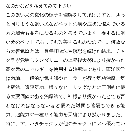
なのかなどを考えてみて下さい。
この飼い犬の変化の様子を理解をして頂けますと、きっ
と同じような飼い犬などペットの病や症状に悩んでいる
方の場合も参考になるものと考えています。要するに飼
い犬のペットであっても改善するものなのです。何故な
ら
天啓気療とは、長年呼吸法や瞑想を続けた結果、チャ
クラが覚醒しクンダリニーの上昇後天啓により授かった
高次元のエネルギーを使用する治療法であり、西洋医学
は勿論、一般的な気功師やヒーラーが行う気功治療、気
功療法、遠隔気功、様々なヒーリングなどに圧倒的に優
る大変価値のある治療法で、
神様より授かったとでも言
わなければならないほど優れた対面も遠隔もできる能
力、超能力の一種サイ能力を天啓により授かりました。
特に、アナハタチャクラが他のチャクラに比べ優れてい