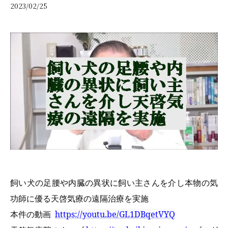
2023/02/25
飼い犬の足腰や内臓の異状に飼い主さんを介し本物の気
功師に優る天啓気療の遠隔治療を実施
本件の動画
https://youtu.be/GL1DBqetVYQ