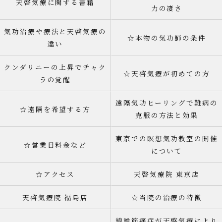
天啓気療に関する書籍
力の凄さ
気功治療や療法と天啓気療の
☆本物の気功師の条件
違い
クンダリニーの上昇でチャク
☆天啓気療が初めての方
ラの覚醒
遠隔気功ヒーリングで難病の
☆遠隔を希望する方
克服の方法と効果
東京での瞑想気功教室の開催
☆営業日料金など
について
☆アクセス
天啓気療院 東京店
天啓気療院 福島店
☆当院の治療の特徴
線維筋痛症が天啓気療により