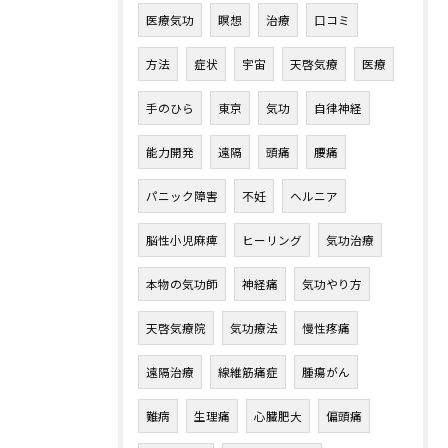
医療気功
瞑想
治療
口コミ
方法
症状
宇宙
天啓気療
医療
手のひら
東京
気功
自律神経
能力開発
遠隔
頭痛
腰痛
パニック障害
不妊
ヘルニア
脳性小児麻痺
ヒーリング
気功治療
本物の気功師
神経痛
気功やり方
天啓気療院
気功療法
慢性疼痛
遠隔治療
線維筋痛症
腫瘍がん
難病
生理痛
心臓肥大
偏頭痛