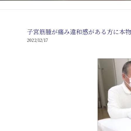
心臓の疾患
心臓疾患の改善を目指す
子宮筋腫が痛み違和感がある方に本
腎臓の疾患
2022/12/17
腎臓は老廃物の排出を促