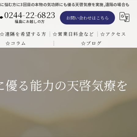
に悩む方に3回目の本物の気功師にも優る天啓気療を実施,遠隔の場合も
0244-22-6823
お問い合わせはこちら
福島にお越しの方
☆遠隔を希望する方
☆営業日料金など
☆アクセス
☆コラム
☆ブログ
遠隔気功ヒーリングで難病の克服の方法と効果
東京での瞑想気功教室の開催について
天啓気療院 東京店
天啓気療院 福島店
に優る能力の天啓気療を