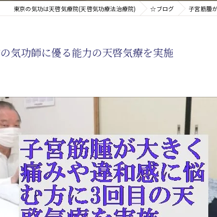
東京の気功は天啓気療院(天啓気功療法治療院)
☆ブログ
子宮筋腫
新たなアプローチ
物の気功師に優る能力の天啓気療を実施
す重要な臓器