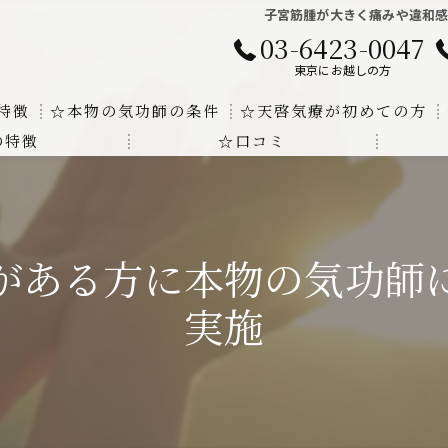
子宮筋腫が大きく痛みや違和感
03-6423-0047
東京にお越しの方
特徴
☆本物の気功師の条件
☆天啓気療が初めての方
の特徴
☆口コミ
に対する回答
クンダリニーの上昇でチャクラの覚醒
する書籍
より奇跡的な寛解
がある方に本物の気功師
にも優るサイ能力の凄さ
実施
法と天啓気療の違い
覚醒サイ能力
解明及び緩解法