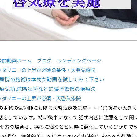
公開動画ホーム
ブログ
ランディングページ
ンダリニーの上昇が必須の条件・天啓気療院
気療院の施術は本物か動画を試してみて下さい
医療気功,遠隔気功などに優る驚愕の治療法
ンダリニーの上昇が必須・天啓気療院
の本物の気功師にも優る天啓気療を実施・・子宮筋腫が大き
話をしています。特に後半になって話す内容に注意をして聞
む方の場合は、痛みに悩むとと同時に悪化していくばかりで
々の場合、精神的苦しみだけではなく肉体的にも痛みや行動に