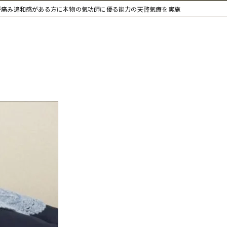
が痛み違和感がある方に本物の気功師に優る能力の天啓気療を実施