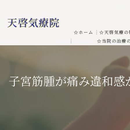
☆ホーム
☆天啓気療の
☆当院の治療
お客様の質問
線維筋痛症
天啓気療に関
線維筋痛症が天啓気療に
子宮筋腫が痛み違和感
本物の気功師
難病の疾患
気功治療や療
難病治療に革命チャクラ
肝臓の疾患
肝臓疾患の原因と症状を