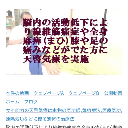
本件の動画
ウェブページA
ウェブページB
公開動画
ホーム
ブログ
サイ能力の天啓気療は本物の気功師,気功療法,医療気功,
遠隔気功などに優る驚愕の治療法
脳内の活動低下により線維筋痛症や全身麻痺
(
まひ
)
膝や