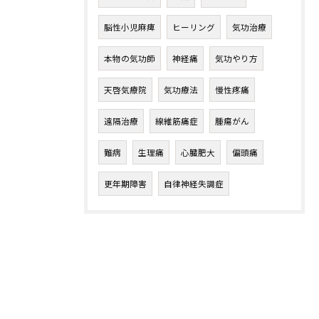
脳性小児麻痺
ヒーリング
気功治療
本物の気功師
神経痛
気功やり方
天啓気療院
気功療法
慢性疼痛
遠隔治療
線維筋痛症
腫瘍がん
難病
生理痛
心臓肥大
偏頭痛
更年期障害
自律神経失調症