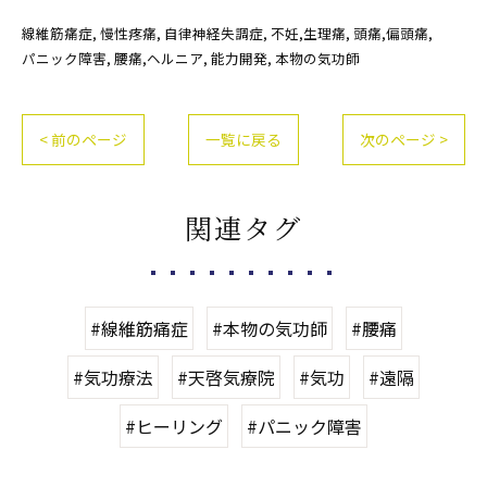
線維筋痛症
慢性疼痛
自律神経失調症
不妊,生理痛
頭痛,偏頭痛
パニック障害
腰痛,ヘルニア
能力開発
本物の気功師
< 前のページ
一覧に戻る
次のページ >
関連タグ
#線維筋痛症
#本物の気功師
#腰痛
#気功療法
#天啓気療院
#気功
#遠隔
#ヒーリング
#パニック障害