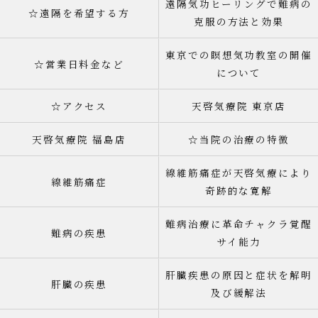
遠隔気功ヒーリングで難病の
☆遠隔を希望する方
克服の方法と効果
東京での瞑想気功教室の開催
☆営業日料金など
について
☆アクセス
天啓気療院 東京店
天啓気療院 福島店
☆当院の治療の特徴
線維筋痛症が天啓気療により
線維筋痛症
奇跡的な寛解
難病治療に革命チャクラ覚醒
難病の疾患
サイ能力
肝臓疾患の原因と症状を解明
肝臓の疾患
及び緩解法