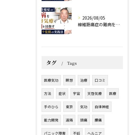
2026/08/05
線維筋痛症の難病を天啓気療で寛解を目指すチャクラ覚醒の実践法
タグ
Tags
医療気功
瞑想
治療
口コミ
方法
症状
宇宙
天啓気療
医療
手のひら
東京
気功
自律神経
能力開発
遠隔
頭痛
腰痛
パニック障害
不妊
ヘルニア