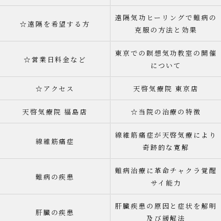
遠隔気功ヒーリングで難病の
☆遠隔を希望する方
克服の方法と効果
東京での瞑想気功教室の開催
☆営業日料金など
について
☆アクセス
天啓気療院 東京店
天啓気療院 福島店
☆当院の治療の特徴
線維筋痛症が天啓気療により
線維筋痛症
奇跡的な寛解
難病治療に革命チャクラ覚醒
難病の疾患
サイ能力
肝臓疾患の原因と症状を解明
肝臓の疾患
及び緩解法