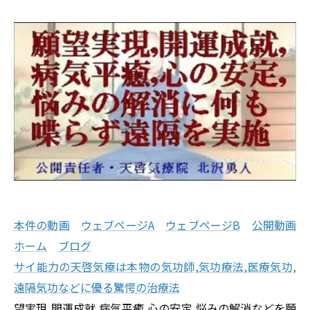
本件の動画
ウェブページA
ウェブページB
公開動画
ホーム
ブログ
サイ能力の天啓気療は本物の気功師,気功療法,医療気功,
遠隔気功などに優る驚愕の治療法
望実現,開運成就,病気平癒,心の安定,悩みの解消などを願