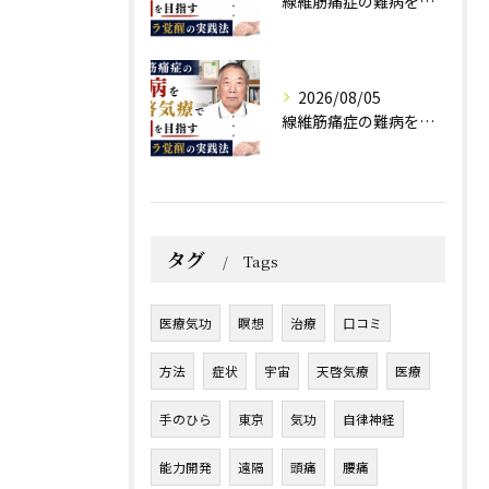
線維筋痛症の難病を天啓気療で寛解を目指すチャクラ覚醒の実践法
2026/08/05
線維筋痛症の難病を天啓気療で寛解を目指すチャクラ覚醒の実践法
タグ
Tags
医療気功
瞑想
治療
口コミ
方法
症状
宇宙
天啓気療
医療
手のひら
東京
気功
自律神経
能力開発
遠隔
頭痛
腰痛