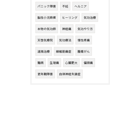
パニック障害
不妊
ヘルニア
脳性小児麻痺
ヒーリング
気功治療
本物の気功師
神経痛
気功やり方
天啓気療院
気功療法
慢性疼痛
遠隔治療
線維筋痛症
腫瘍がん
難病
生理痛
心臓肥大
偏頭痛
更年期障害
自律神経失調症