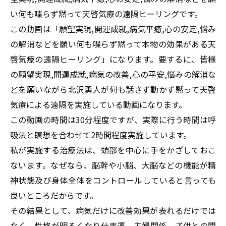
い何も喋らず黙って天啓気療の遠隔ヒーリングです。
この動画は「願望実現,開運成就,病気平癒,心の安定,悩み
の解消などを願い何も喋らず黙って本物の効果がある天
啓気療の遠隔ヒーリング」になります。要するに、皆様
の願望実現,開運成就,病気の改善,心の平安,悩みの解消な
どを願いながら北沢勇人が何も話さず動かず黙って天啓
気療による遠隔を実施している動画になります。
この動画の時間は30分程度ですが、実際に行う時間は呼
吸法と瞑想を合わせて2時間程度実施しています。
私が実施する治療法は、頭部を中心に手をかざしておこ
ないます。なぜなら、脳幹や小脳、大脳などの機能が精
神状態及び身体全体をコントロールしていると言っても
良いところだからです。
その結果として、病気だけに改善効果が表れるだけでは
なく、性格が明るくなり仕事運、夫婦関係、子供との関