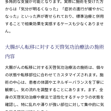
多角的な支援が可能となります。実際に施術を受けた方
天啓気功治療法によるエネルギー療法(天啓
からは「気分が明るくなった」「症状の進行が緩やかに
気功治療や療法)の基本理解
なった」といった声が寄せられており、標準治療と併用
大腸がん転移にエネルギー療法(天啓気功治
することで相乗効果を実感するケースも少なくありませ
療や療法)が働くメカニズム
ん。
寛解を目指す過程での天啓気功治療や療法
で活性化するクンダリニーの役割を解説
大腸がん転移に対する天啓気功治療法の施術
天啓気功治療や療法で活性化するチャクラ
内容
覚醒が与える身体への実践的効果
大腸がんの転移に対する天啓気功治療法の施術は、個々
エネルギーバランスと保険適用外治療の位
の状態や転移部位に合わせてカスタマイズされます。施
置付け
術の中心は、患者の体調やエネルギーバランスを丁寧に
天啓気功治療や療法でのチャクラ活性を通じた
観察し、気の流れを調整することにあります。まず、全
施術体験談に学ぶ
身の天啓気功治療や療法で活性化するチャクラの状態を
天啓気功治療法体験者が語る天啓気功治療
確認し、特に乱れや滞りが強い部位に対して集中的に気
や療法でのチャクラ活性の実感