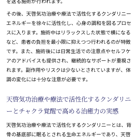
を送る施術が行われます。
大腸がん転移患者の施術後の変化に注目
その後、天啓気功治療や療法で活性化するクンダリニー
天啓気功治療や療法で活性化するクンダリ
エネルギーを徐々に活性化し、心身の調和を図るプロセ
ニー覚醒を感じた体験談の具体例を紹介
スに入ります。施術中はリラックスした状態で横になる
施術で得られる安心感と精神的支えについ
など、患者の負担を最小限に抑えつつ行われるのが特徴
て
です。また、施術後には日常生活での注意点やセルフケ
エネルギー療法(天啓気功治療や療法)による
アのアドバイスも提供され、継続的なサポートが重視さ
前向きな生活変化を考察
れます。副作用やリスクは少ないとされていますが、体
天啓気功治療法ならではの適応と限界解説
調の変化には十分な注意が必要です。
天啓気功治療法の適応となる大腸がん転移
例
天啓気功治療や療法で活性化するクンダリニ
施術が難しい条件や限界の現実的な理解
ーとチャクラ覚醒で高める治癒力の実感
天啓気功治療や療法で活性化するクンダリ
天啓気功治療や療法で活性化するクンダリニーとは、背
ニーやチャクラが影響する適応ポイント
骨の基底部に眠るとされる生命エネルギーであり、天啓
標準治療との違いと理由を専門的に解説