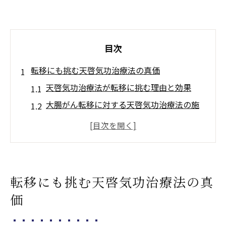
目次
転移にも挑む天啓気功治療法の真価
天啓気功治療法が転移に挑む理由と効果
大腸がん転移に対する天啓気功治療法の施
術内容
天啓気功治療や療法で活性化するクンダリ
ニーとチャクラ覚醒で高める治癒力の実感
標準治療と天啓気功治療法の役割の違いを
転移にも挑む天啓気功治療法の真
考察
価
天啓気功治療法でエネルギーバランスを整
える意義