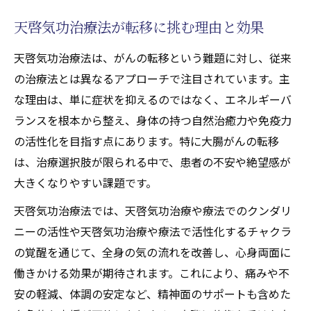
天啓気功治療や療法で活性化するクンダリニー
天啓気功治療法が転移に挑む理由と効果
覚醒で目指す寛解の道
天啓気功治療法と天啓気功治療や療法で活
天啓気功治療法は、がんの転移という難題に対し、従来
性化するクンダリニー覚醒の関係性に注目
の治療法とは異なるアプローチで注目されています。主
な理由は、単に症状を抑えるのではなく、エネルギーバ
大腸がん寛解を目指すためのエネルギーの
ランスを根本から整え、身体の持つ自然治癒力や免疫力
使い方
の活性化を目指す点にあります。特に大腸がんの転移
天啓気功治療や療法で活性化するチャクラ
は、治療選択肢が限られる中で、患者の不安や絶望感が
活性化が施術に与える具体的な影響とは
大きくなりやすい課題です。
精神面と身体面で感じる天啓気功治療や療
法で活性化するクンダリニーの変化
天啓気功治療法では、天啓気功治療や療法でのクンダリ
ニーの活性や天啓気功治療や療法で活性化するチャクラ
天啓気功治療法が意識変容にもたらす力と
の覚醒を通じて、全身の気の流れを改善し、心身両面に
は
働きかける効果が期待されます。これにより、痛みや不
大腸がんに対するエネルギー療法(天啓気功治療
安の軽減、体調の安定など、精神面のサポートも含めた
や療法)の可能性