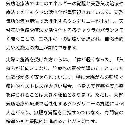
気功治療法ではこのエネルギーの覚醒と天啓気功治療や
転移の種類ごとに期待できる施術効果を比
療法でのチャクラの活性化が重要視されています。天啓
較
気功治療や療法で活性化するクンダリニーが上昇し、天
エネルギーバランスがもたらす希望と現実
啓気功治療や療法で活性化する各チャクラがバランス良
天啓気功治療法によるエネルギーバランス
く開くことで、エネルギーの循環が促進され、自然治癒
調整効果
力や免疫力の向上が期待できます。
大腸がん転移に向き合う希望と現実のギャ
実際に施術を受けた方からは、「体が軽くなった」「気
ップ
持ちが前向きになり、治療への意欲が湧いた」といった
天啓気功治療や療法で活性化するクンダリ
体験談が多く寄せられています。特に大腸がんの転移で
ニー覚醒が支える心身の安定感とは
精神的なストレスが大きい場合、心身の安定感や安心感
天啓気功治療や療法でのチャクラ活性化で
を得られることは大きな価値となります。ただし、天啓
得られるポジティブな変化
気功治療や療法で活性化するクンダリニーの覚醒には個
施術を通じて実感できる可能性と限界の整
人差があり、無理な覚醒を目指すのではなく、専門家の
理
指導のもと段階的に進めることが大切です。