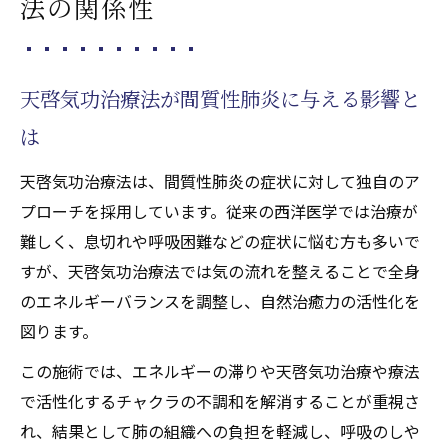
法の関係性
天啓気功治療や療法で活性化するクンダリニー
覚醒で体感する新たな変化
天啓気功治療や療法で活性化するクンダリ
天啓気功治療法が間質性肺炎に与える影響と
ニー覚醒と天啓気功治療法の相乗効果
は
体感できるエネルギー変化と天啓気功治療
や療法で活性化するクンダリニーの関係
天啓気功治療法は、間質性肺炎の症状に対して独自のア
天啓気功治療法で得られる覚醒時の身体反
プローチを採用しています。従来の西洋医学では治療が
応
難しく、息切れや呼吸困難などの症状に悩む方も多いで
すが、天啓気功治療法では気の流れを整えることで全身
天啓気功治療や療法で活性化するクンダリ
のエネルギーバランスを調整し、自然治癒力の活性化を
ニー覚醒による呼吸の深まりを実感する
図ります。
間質性肺炎や喘息と覚醒後の感覚変化を比
較
この施術では、エネルギーの滞りや天啓気功治療や療法
天啓気功治療法がもたらす寛解の実際
で活性化するチャクラの不調和を解消することが重視さ
れ、結果として肺の組織への負担を軽減し、呼吸のしや
天啓気功治療法で寛解を目指す道筋と体験