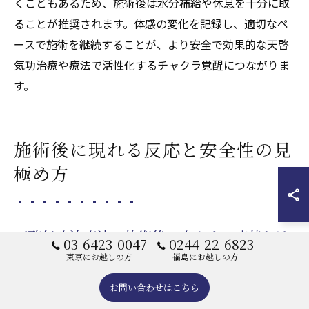
くこともあるため、施術後は水分補給や休息を十分に取
ることが推奨されます。体感の変化を記録し、適切なペ
ースで施術を継続することが、より安全で効果的な天啓
気功治療や療法で活性化するチャクラ覚醒につながりま
す。
施術後に現れる反応と安全性の見
極め方
天啓気功治療法の施術後に出やすい症状とは
03-6423-0047
0244-22-6823
東京にお越しの方
福島にお越しの方
天啓気功治療法の施術後、多くの方が「だるさ」や「眠
気」、「一時的な痛み」などの体調変化を感じることが
お問い合わせはこちら
あります。これらは好転反応とも呼ばれ、体内のエネル