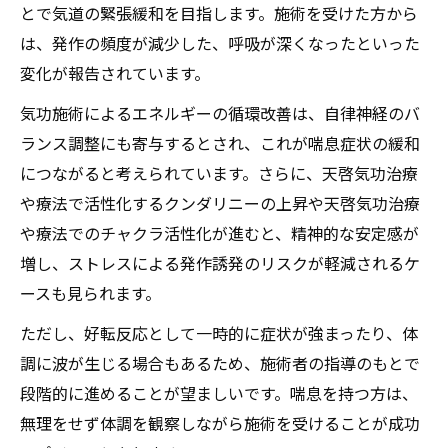
とで気道の緊張緩和を目指します。施術を受けた方から
施術体験談から読み解く天啓気功治療や療
は、発作の頻度が減少した、呼吸が深くなったといった
法で活性化するチャクラ覚醒の実感
変化が報告されています。
天啓気功治療法で得られる呼吸器への変化
気功施術によるエネルギーの循環改善は、自律神経のバ
エネルギー循環を感じる天啓気功治療や療
ランス調整にも寄与するとされ、これが喘息症状の緩和
法で活性化するチャクラ覚醒の瞬間
につながると考えられています。さらに、天啓気功治療
施術後に現れる反応と安全性の見極め方
や療法で活性化するクンダリニーの上昇や天啓気功治療
天啓気功治療法の施術後に出やすい症状と
や療法でのチャクラ活性化が進むと、精神的な安定感が
は
増し、ストレスによる発作誘発のリスクが軽減されるケ
体感できる変化と正常な好転反応の違い
ースも見られます。
安全に天啓気功治療法を受けるための注意
ただし、好転反応として一時的に症状が強まったり、体
点
調に波が生じる場合もあるため、施術者の指導のもとで
施術後のだるさや眠気は一時的な反応か
段階的に進めることが望ましいです。喘息を持つ方は、
間質性肺炎や喘息の症状悪化と見分けるポ
無理をせず体調を観察しながら施術を受けることが成功
イント