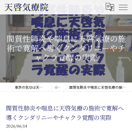
間質性肺炎や喘息に天啓気療の施
術で寛解へ導くクンダリニーやチ
ャクラ覚醒の実際
東京の気功は天啓気療院(天啓気功療法治療院)
☆コラム
間質性肺炎や喘息に天啓気療の施術で寛解へ導くクンダリニーやチャクラ覚醒の実際
間質性肺炎や喘息に天啓気療の施術で寛解へ
導くクンダリニーやチャクラ覚醒の実際
2026/06/14