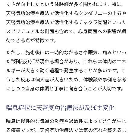
すさが向上したという体験談が多く聞かれます。特に、
例
天啓気功治療や療法で活性化するクンダリニーの上昇や
間質性肺炎や喘息の寛解に向けた施術の実
天啓気功治療や療法で活性化するチャクラ覚醒といった
感
スピリチュアルな側面も含めて、心身両面への影響が期
体調改善と寛解に導く天啓気功治療法の秘
待できる点が特徴です。
密
ただし、施術後には一時的なだるさや眠気、痛みといっ
寛解につながる体感の違いを丁寧に解説
た“好転反応”が現れる場合があり、これらは体内のエネ
施術を重ねることで現れる変化とその持続
ルギーが大きく動く過程で発生することが多いです。こ
性
うした反応は個人差が大きいため、体験談や事例を参考
呼吸器症状と天啓気功治療や療法で活性化する
にしつつ自身の体調と丁寧に向き合うことが大切です。
チャクラ覚醒の経験談に注目
天啓気功治療や療法で活性化するチャクラ
喘息症状に天啓気功治療法が及ぼす変化
覚醒と天啓気功治療法の深い関係
喘息は慢性的な気道の炎症や過敏性によって発作が生じ
喘息や間質性肺炎に影響する天啓気功治療
る疾患ですが、天啓気功治療法では気の流れを整えるこ
や療法で活性化するチャクラの動き