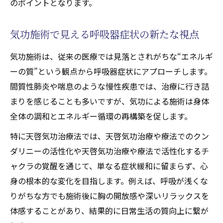
のポイントとなります。
スピリチュアル要素に宿る体の変化を探る
天啓気功治療や療法で活性化するクンダリ
気功施術で見える呼吸器症状の新たな視点
ニーやチャクラ覚醒が導く身体変化
気功施術は、従来の医療では見落とされがちな“エネルギ
天啓気功治療法で実感するエネルギーの流
ーの質”という観点から呼吸器症状にアプローチします。
れ
間質性肺炎や喘息のような慢性疾患では、治療に行き詰
施術を通じて得られるスピリチュアルな変
まりを感じることも多いですが、気功による施術は身体
容
全体の調和とエネルギー循環の再構築を促します。
スピリチュアル要素と体調変化の関連性を
特に天啓気功治療法では、天啓気功治療や療法でのクン
検証
ダリニーの活性化や天啓気功治療や療法で活性化するチ
実際の体験談で知る心身のバランス変化
ャクラの覚醒を通じて、単なる症状緩和に留まらず、心
身の根本的な変化を目指します。例えば、呼吸が浅くな
りがちな方でも施術後に胸の開放感や深いリラックスを
体感することがあり、結果的に日常生活の質向上に繋が