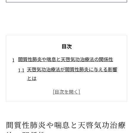
目次
間質性肺炎や喘息と天啓気功治療法の関係性
天啓気功治療法が間質性肺炎に与える影響
とは
喘息症状に天啓気功治療法が及ぼす変化
気功施術で見える呼吸器症状の新たな視点
天啓気功治療法の施術で現れる体感例
間質性肺炎への補完療法としての可能性を
間質性肺炎や喘息と天啓気功治療
探る