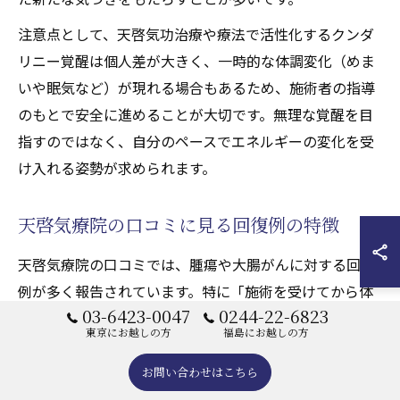
注意点として、天啓気功治療や療法で活性化するクンダ
リニー覚醒は個人差が大きく、一時的な体調変化（めま
いや眠気など）が現れる場合もあるため、施術者の指導
のもとで安全に進めることが大切です。無理な覚醒を目
指すのではなく、自分のペースでエネルギーの変化を受
け入れる姿勢が求められます。
天啓気療院の口コミに見る回復例の特徴
天啓気療院の口コミでは、腫瘍や大腸がんに対する回復
例が多く報告されています。特に「施術を受けてから体
03-6423-0047
0244-22-6823
調が安定した」「不安や恐怖が和らいだ」といった声が
東京にお越しの方
福島にお越しの方
目立ちます。精神的なサポートと身体的な変化の両面か
ら、回復の実感を得ている方が多いのが特徴です。
お問い合わせはこちら