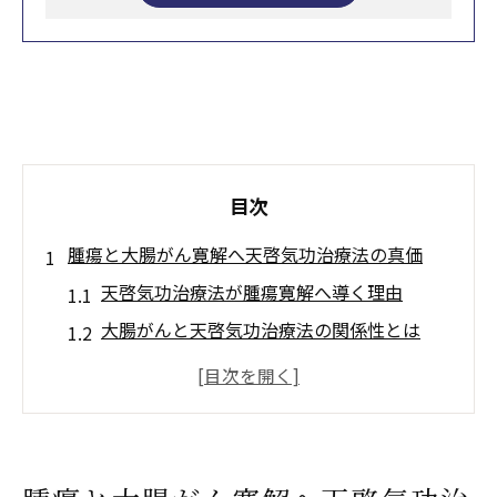
目次
腫瘍と大腸がん寛解へ天啓気功治療法の真価
天啓気功治療法が腫瘍寛解へ導く理由
大腸がんと天啓気功治療法の関係性とは
天啓気功治療法の寛解事例と体験者の声
口コミから読み解く天啓気功治療法の評価
天啓気療院の評判とホームページ情報の信
頼性