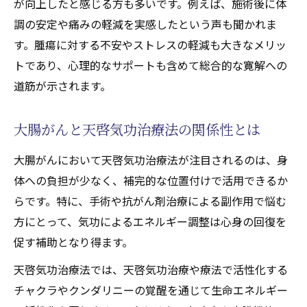
が向上したと感じる方も多いです。例えば、施術後に体
天啓気功治療や療法で活性化するチャクラ
調の安定や痛みの軽減を実感したという声も聞かれま
との連動による相乗効果を探る
す。腫瘍に対する不安やストレスの軽減も大きなメリッ
トであり、心理的なサポートも含めて総合的な寛解への
天啓気功治療や療法で活性化するチャクラ覚醒
道筋が示されます。
が大腸がん回復に与える影響を探る
天啓気功治療法で天啓気功治療や療法で活
大腸がんと天啓気功治療法の関係性とは
性化するチャクラ覚醒を目指す理由
大腸がん回復と天啓気功治療や療法で活性
大腸がんにおいて天啓気功治療法が注目されるのは、身
化するチャクラバランスの関連性
体への負担が少なく、補完的な位置付けで活用できるか
気功施術で実感する天啓気功治療や療法で
らです。特に、手術や抗がん剤治療による副作用で悩む
活性化するチャクラの変化とは
方にとって、気功によるエネルギー調整は心身の回復を
天啓気功治療や療法で活性化するクンダリ
促す補助となり得ます。
ニー覚醒による回復体験の声
天啓気功治療法では、天啓気功治療や療法で活性化する
天啓気療院の口コミに見る回復例の特徴
チャクラやクンダリニーの覚醒を通じて生命エネルギー