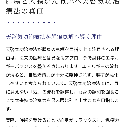
腫瘍と大腸がん寛解へ天啓気功治
心身を癒す天啓気功治療法の施術特徴とは
療法の真価
天啓気功治療法施術の流れと特徴解説
気功療法が心身に与える癒しの効果とは
遠隔施術と来院施術の違いと選び方
天啓気功治療法が腫瘍寛解へ導く理由
天啓気療院で用いられる独自の施術技法
天啓気功治療法が腫瘍の寛解を目指す上で注目される理
レビューで語られる施術体験とその実感
由は、従来の医療とは異なるアプローチで身体のエネル
天啓気功治療や療法でのクンダリニー活性化に
ギーバランスを整える点にあります。エネルギーの流れ
役立つ気功実践の醍醐味
が滞ると、自然治癒力が十分に発揮されず、腫瘍が悪化
天啓気功治療や療法で活性化するクンダリ
しやすいと考えられています。天啓気功治療法では、目
ニー覚醒と天啓気功治療法の関わり
に見えない「気」の流れを調整し、心身の調和を図るこ
気功実践で得られる精神的な成長の喜び
とで本来持つ治癒力を最大限に引き出すことを目指しま
天啓気功治療法によるエネルギー向上体験
す。
体験者が語る天啓気功治療や療法で活性化
実際、施術を受けることで心身がリラックスし、免疫力
するクンダリニー変化の実際