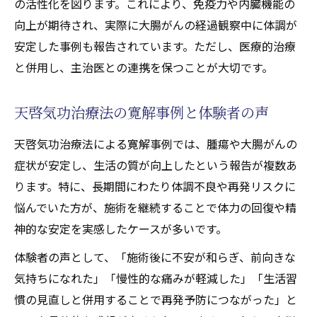
口コミで注目集める天啓気功治療法の効果の秘
の活性化を図ります。これにより、免疫力や内臓機能の
密
向上が期待され、実際に大腸がんの経過観察中に体調が
安定した事例も報告されています。ただし、医療的治療
天啓気功治療法の効果についての最新口コ
と併用し、主治医との連携を保つことが大切です。
ミ
2chやYouTubeで語られる実際の体験談
天啓気功治療法の寛解事例と体験者の声
利用者が感じた寛解への変化とその要因
気功治療の長所と短所を口コミから分析
天啓気功治療法による寛解事例では、腫瘍や大腸がんの
天啓気療院の評判や料金に関する情報
症状が安定し、生活の質が向上したという報告が複数あ
ります。特に、長期間にわたり体調不良や再発リスクに
寛解を目指すためのエネルギー療法の選び方ガ
悩んでいた方が、施術を継続することで体力の回復や精
イド
神的な安定を実感したケースが多いです。
天啓気功治療法を選ぶ際のポイント解説
体験者の声として、「施術後に不安が和らぎ、前向きな
口コミレビューを参考にした選び方のコツ
気持ちになれた」「慢性的な痛みが軽減した」「生活習
遠隔施術と来院施術の比較と見極め方
慣の見直しと併用することで再発予防につながった」と
療法選択で迷わないための判断基準