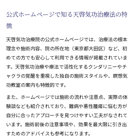
チャクラ活性化の効果を体感
天啓気功治療や療法で活性化するチャクラ
公式ホームページで知る天啓気功治療法の特
とエネルギーの流れがもたらす寛解の理由
徴
天啓気功治療や療法で活性化するクンダリ
天啓気功治療院の公式ホームページでは、治療法の根本
ニーとチャクラ覚醒による心身変化を解説
理念や施術内容、院の所在地（東京都大田区）など、初
公式ホームページやレビューで見る変化例
めての方でも安心して利用できる情報が掲載されていま
難病や悪性腫瘍症状に変化を感じた実例紹
す。天啓気功治療や療法で活性化するクンダリニーやチ
介
ャクラの覚醒を重視した独自の施術スタイルや、瞑想気
信頼できる施術選びと寛解への現実的アプロー
功教室の案内も特徴的です。
チ
また、ホームページでは施術の流れや注意点、実際の体
天啓気功治療法で施術選びのポイントを徹
験談なども紹介されており、難病や悪性腫瘍に悩む方が
底解説
自分に合ったアプローチを見つけやすい工夫がなされて
口コミやレビューで評判の施術者はどこが
います。施術前後の注意事項や、効果を最大限に引き出
違うか
すためのアドバイスも参考になります。