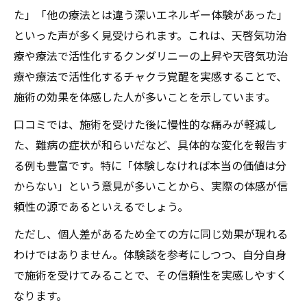
天啓気功治療法の遠隔施術と悪性腫瘍改善
た」「他の療法とは違う深いエネルギー体験があった」
への可能性
といった声が多く見受けられます。これは、天啓気功治
体験談から見る天啓気功治療法の深い魅力
療や療法で活性化するクンダリニーの上昇や天啓気功治
難病体験者が語る天啓気功治療法の変化
療や療法で活性化するチャクラ覚醒を実感することで、
天啓気功治療法による天啓気功治療や療法
施術の効果を体感した人が多いことを示しています。
で活性化するクンダリニー覚醒の実感談
口コミでは、施術を受けた後に慢性的な痛みが軽減し
天啓気功治療や療法で活性化するチャクラ
た、難病の症状が和らいだなど、具体的な変化を報告す
覚醒がもたらす心身の驚きの体験
る例も豊富です。特に「体験しなければ本当の価値は分
YouTubeや2chで紹介された生の声を分析
からない」という意見が多いことから、実際の体感が信
寛解を目指す人々の天啓気功治療法体験ま
頼性の源であるといえるでしょう。
とめ
ただし、個人差があるため全ての方に同じ効果が現れる
天啓気功治療や療法でのチャクラ活性化がもた
わけではありません。体験談を参考にしつつ、自分自身
らす心身変化の真実
で施術を受けてみることで、その信頼性を実感しやすく
天啓気功治療法で天啓気功治療や療法での
なります。