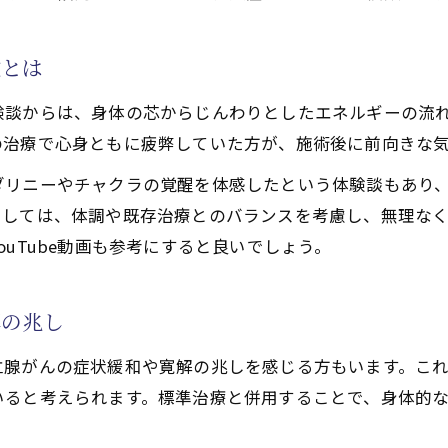
目指す自己変革と天啓気功治療法の役割
徴とは
功治療や療法で活性化するクンダリニー覚醒が促す自己成
功治療や療法でのチャクラ活性化による前向きな意識の変
験談からは、身体の芯からじんわりとしたエネルギーの流
功治療法体験者が語る人生観の変化
の治療で心身ともに疲弊していた方が、施術後に前向きな
ダリニーやチャクラの覚醒を体感したという体験談もあり
としては、体調や既存治療とのバランスを考慮し、無理な
uTube動画も参考にすると良いでしょう。
解の兆し
立腺がんの症状緩和や寛解の兆しを感じる方もいます。こ
いると考えられます。標準治療と併用することで、身体的