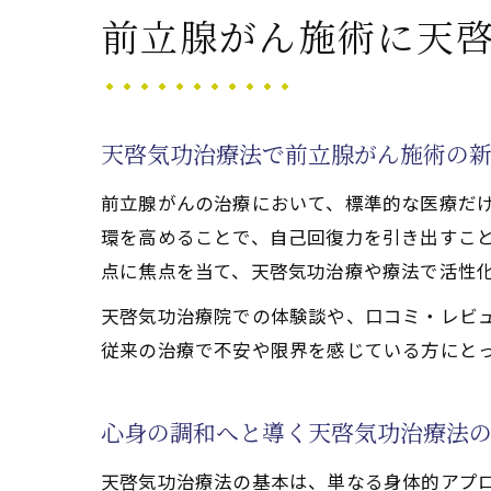
天啓気功治
前立腺がん施術に天
天啓気
寛解を
天啓気
天啓気功治療法で前立腺がん施術の
天啓気
前立腺がんの治療において、標準的な医療だ
天啓気
環を高めることで、自己回復力を引き出すこ
心身の回復
点に焦点を当て、天啓気功治療や療法で活性
天啓気
天啓気功治療院での体験談や、口コミ・レビ
天啓気
従来の治療で不安や限界を感じている方にと
前立腺
天啓気
心身の調和へと導く天啓気功治療法
天啓気
体験談から
天啓気功治療法の基本は、単なる身体的アプ