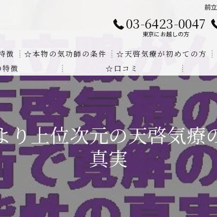
前
03-6423-0047
東京にお越しの方
特徴
☆本物の気功師の条件
☆天啓気療が初めての方
の特徴
☆口コミ
に対する回答
クンダリニーの上昇でチャクラの覚醒
する書籍
より奇跡的な寛解
より上位次元の天啓気療
にも優るサイ能力の凄さ
真実
法と天啓気療の違い
覚醒サイ能力
解明及び緩解法