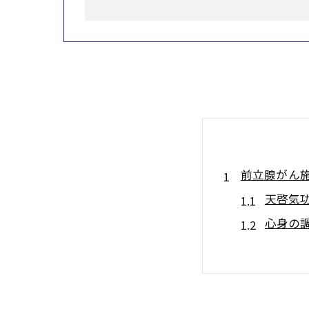
前立腺がん
天啓気
心身の
天啓気
施術体
天啓気