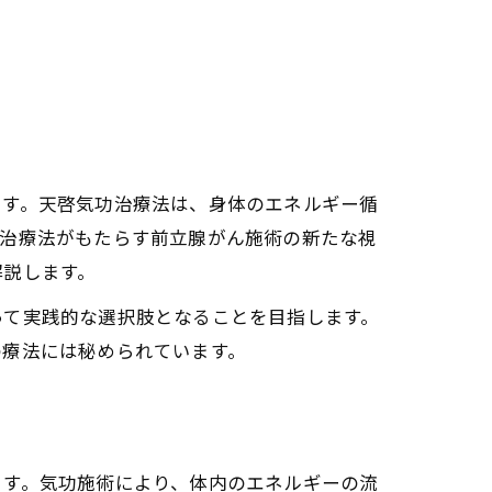
な選択肢
覚醒の関係性
へのアプローチ法
ます。天啓気功治療法は、身体のエネルギー循
己治癒力の高まり
功治療法がもたらす前立腺がん施術の新たな視
アプローチ
解説します。
気功治療法の効果
って実践的な選択肢となることを目指します。
で得られる回復力
の療法には秘められています。
意義
る寛解のプロセス
ます。気功施術により、体内のエネルギーの流