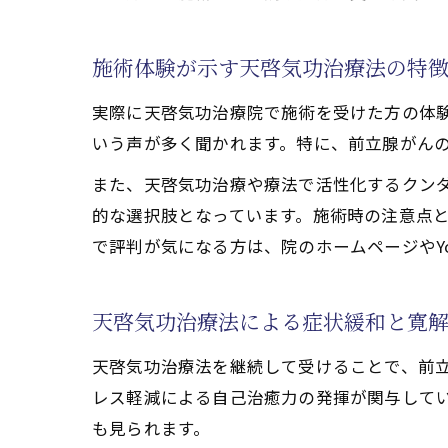
寛解を
施術体験が示す天啓気功治療法の特
天啓気
天啓気
実際に天啓気功治療院で施術を受けた方の体
天啓気
いう声が多く聞かれます。特に、前立腺がん
また、天啓気功治療や療法で活性化するクン
的な選択肢となっています。施術時の注意点
で評判が気になる方は、院のホームページやYo
天啓気功治療法による症状緩和と寛
天啓気功治療法を継続して受けることで、前
レス軽減による自己治癒力の発揮が関与して
も見られます。