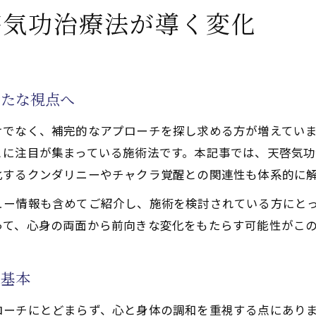
療や療法で活性化するクンダリニー覚醒と寛解へ挑む新た
啓気功治療法が導く変化
功治療法と天啓気功治療や療法で活性化するクンダリニー
目指す新たな施術選択としての天啓気功治療法
功治療や療法で活性化するチャクラ覚醒による前立腺がん
新たな視点へ
功治療法で心身に起こる内的変化とは
けでなく、補完的なアプローチを探し求める方が増えてい
功治療や療法で活性化するクンダリニー覚醒体験が導く自
とに注目が集まっている施術法です。本記事では、天啓気
力を高める天啓気功治療や療法で活性化するチャクラへの
化するクンダリニーやチャクラ覚醒との関連性も体系的に
功治療や療法で活性化するチャクラへの施術で高まる天啓
ュー情報も含めてご紹介し、施術を検討されている方にと
功治療法と天啓気功治療や療法で活性化するチャクラ覚醒
って、心身の両面から前向きな変化をもたらす可能性がこ
がんと向き合う天啓気功治療や療法でのチャクラ活性化の
功治療法による心身バランス調整の実際
の基本
功治療や療法で活性化するチャクラアプローチで期待され
見る天啓気功治療法の可能性
ローチにとどまらず、心と身体の調和を重視する点にあり