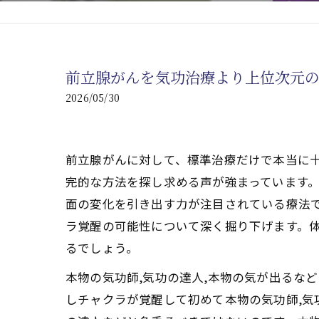
心臓の疾患
心臓疾患の改善を目指す
前立腺がんを気功治療より上位次元
腎臓の疾患
2026/05/30
腎臓は老廃物の排出を促
前立腺がんに対して、標準治療だけで本当に
完的な方法を探し求める声が強まっています
面の変化を引き出す力が注目されている療法
ラ覚醒の可能性について深く掘り下げます。
るでしょう。
本物の気功師,気功の達人,本物の気が出るな
しチャクラが覚醒して初めて本物の気功師,気