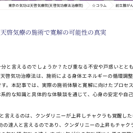
東京の気功は天啓気療院(天啓気功療法治療院)
☆コラム
前立腺が
新たなアプローチ
の天啓気療の施術で寛解の可能性の真実
す重要な臓器
十分と言えるのでしょうか？たび重なる不安や戸惑いとと
。天啓気功治療法は、施術による身体エネルギーの循環調
です。本記事では、実際の施術体験と寛解に向けたプロセ
体系的な知識と具体的な体験談を通じて、心身の安定や自
どと言えるのは、クンダリニーが上昇しチャクラも覚醒し
功の達人と言えるのであり、クンダリニーの上昇もチャク