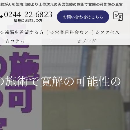
立腺がんを気功治療より上位次元の天啓気療の施術で寛解の可能性の真実
0244-22-6823
お問い合わせはこちら
福島にお越しの方
☆遠隔を希望する方
☆営業日料金など
☆アクセス
☆コラム
☆ブログ
遠隔気功ヒーリングで難病の克服の方法と効果
東京での瞑想気功教室の開催について
天啓気療院 東京店
天啓気療院 福島店
の施術で寛解の可能性の