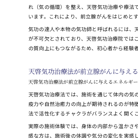
れ（気の循環）を整え、天啓気功治療や療法
施術体
います。これにより、前立腺がんをはじめと
前立腺
天啓気
気功の達人や本物の気功師と呼ばれるには、
が不可欠とされており、天啓気功治療院では
天啓気
の質向上にもつながるため、初心者から経験
天啓気
施術を通し
天啓気功治療法が前立腺がんに与え
天啓気
天啓気功治療法が前立腺がんに与えるエネルギ
施術時
前立腺
天啓気功治療法では、施術を通じて体内の気
疫力や自然治癒力の向上が期待されるのが特
エネル
法で活性化するチャクラがバランスよく開く
天啓気
寛解に向け
実際の施術体験では、身体の内部から温かさ
感な方は、施術後の体調や気分の変化を実感
天啓気