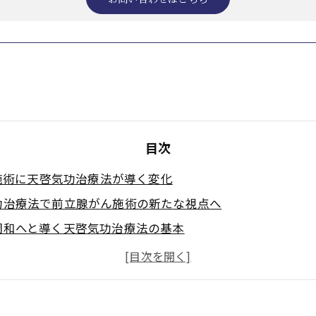
目次
施術に天啓気功治療法が導く変化
功治療法で前立腺がん施術の新たな視点へ
調和へと導く天啓気功治療法の基本
功治療法が前立腺がんに与えるエネルギー変化
験が示す天啓気功治療法の特徴とは
功治療法による症状緩和と寛解の兆し