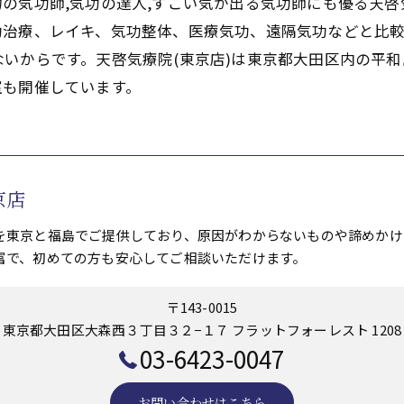
の気功師,気功の達人,すごい気が出る気功師にも優る天
功治療、レイキ、気功整体、医療気功、遠隔気功などと比
いからです。天啓気療院(東京店)は東京都大田区内の平和
室も開催しています。
京店
を東京と福島でご提供しており、原因がわからないものや諦めかけ
富で、初めての方も安心してご相談いただけます。
〒143-0015
東京都大田区大森西３丁目３２−１７ フラットフォーレスト 1208
03-6423-0047
お問い合わせはこちら