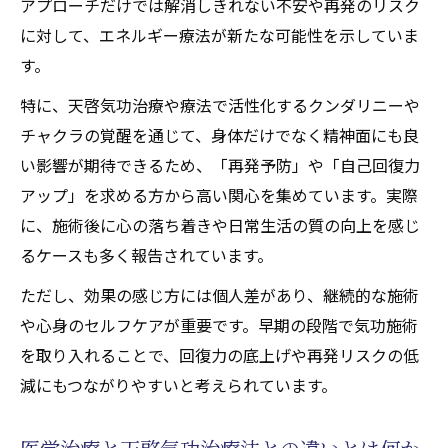
アプローチだけでは解消しきれない不安や再発のリスク
天啓気功治療や療法で活性化するクンダリ
に対して、エネルギー療法が新たな可能性を示していま
ニーとチャクラ調整の相互作用を紹介
す。
体験者が語る天啓気功治療や療法で活性化
特に、天啓気功治療や療法で活性化するクンダリニーや
するチャクラ覚醒の新しい気づき
チャクラの覚醒を通じて、身体だけでなく精神面にも良
手術以外の道を探る天啓気功の可能性を考察
い影響が期待できるため、「再発予防」や「自己回復力
天啓気功治療法による非手術的アプローチ
アップ」を求める方から高い関心を集めています。実際
の魅力
に、施術後に心の落ち着きや日常生活の質の向上を感じ
気功施術の安全性とリスクに関する正しい
るケースも多く報告されています。
知識
ただし、効果の感じ方には個人差があり、継続的な施術
医学的治療との補完関係を天啓気功で考え
や心身のセルフケアが重要です。早期の段階で気功施術
る
を取り入れることで、回復力の底上げや再発リスクの低
寛解を目指すための複合的な施術戦略を提
減にもつながりやすいと考えられています。
案
天啓気功治療法が提供する新たな選択肢と