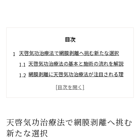
目次
天啓気功治療法で網膜剥離へ挑む新たな選択
天啓気功治療法の基本と施術の流れを解説
網膜剥離に天啓気功治療法が注目される理
由
医学治療と天啓気功治療法との違いとは何
か
体験者が語る天啓気功治療法の実感と変化
天啓気功治療法で網膜剥離へ挑む
天啓気功治療法を選ぶ際の安心ポイント
新たな選択
天啓気功治療や療法で活性化するクンダリニー