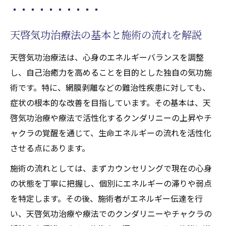
覚醒がもたらす寛解への道
天啓気功治療法で天啓気功治療や療法で活
天啓気功治療法の基本と施術の流れを解説
性化するクンダリニーを目覚めさせる方法
天啓気功治療法は、心身のエネルギーバランスを調整
寛解を目指す天啓気功治療や療法で活性化
し、自己治癒力を高めることを目的とした独自の気功施
するクンダリニー覚醒の段階的アプローチ
術です。特に、網膜剥離などの難治性疾患に対しても、
気功と天啓気功治療や療法で活性化するク
症状の根本的な改善を目指しています。その基本は、天
ンダリニー覚醒の相乗効果について
啓気功治療や療法で活性化するクンダリニーの上昇やチ
天啓気功治療や療法で活性化するクンダリ
ャクラの覚醒を通じて、生命エネルギーの流れを活性化
ニー覚醒で得られる心身の変化とは
させる点にあります。
体験談から見る寛解へのヒントと注意点
施術の流れとしては、まずカウンセリングで現在の心身
網膜剥離改善に気功エネルギーはどう関わるか
の状態を丁寧に把握し、個別にエネルギーの滞りや弱点
天啓気功治療法が発揮する独自のエネルギ
を特定します。その後、施術者がエネルギー伝達を行
ー作用
い、天啓気功治療や療法でのクンダリニーやチャクラの
気功エネルギーと網膜剥離の根本的な関係