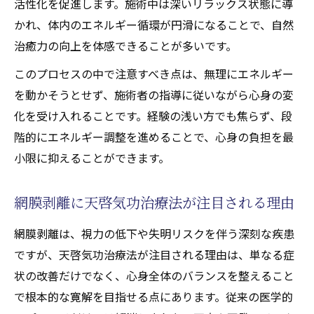
活性化を促進します。施術中は深いリラックス状態に導
性
かれ、体内のエネルギー循環が円滑になることで、自然
エネルギー調整により何が変わるのかを検
治癒力の向上を体感できることが多いです。
証
このプロセスの中で注意すべき点は、無理にエネルギー
天啓気功治療法が症状寛解に与える具体的
を動かそうとせず、施術者の指導に従いながら心身の変
効果
化を受け入れることです。経験の浅い方でも焦らず、段
実際の施術例から見るエネルギーの役割
階的にエネルギー調整を進めることで、心身の負担を最
天啓気功治療や療法で活性化するチャクラ調整
小限に抑えることができます。
を通じた心身バランスの変化体験
天啓気功治療法で天啓気功治療や療法で活
網膜剥離に天啓気功治療法が注目される理由
性化するチャクラを整える意味
網膜剥離は、視力の低下や失明リスクを伴う深刻な疾患
天啓気功治療や療法で活性化するチャクラ
ですが、天啓気功治療法が注目される理由は、単なる症
調整が心身に及ぼす実際の影響とは
状の改善だけでなく、心身全体のバランスを整えること
網膜剥離施術で体感するエネルギーバラン
で根本的な寛解を目指せる点にあります。従来の医学的
ス