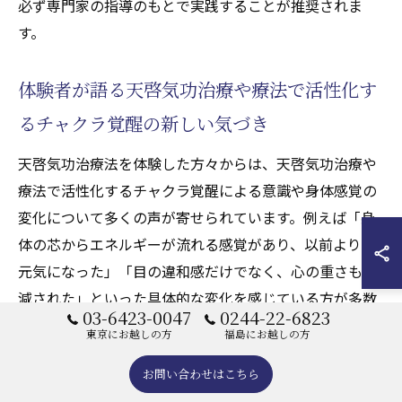
必ず専門家の指導のもとで実践することが推奨されま
す。
体験者が語る天啓気功治療や療法で活性化す
るチャクラ覚醒の新しい気づき
天啓気功治療法を体験した方々からは、天啓気功治療や
療法で活性化するチャクラ覚醒による意識や身体感覚の
変化について多くの声が寄せられています。例えば「身
体の芯からエネルギーが流れる感覚があり、以前よりも
元気になった」「目の違和感だけでなく、心の重さも軽
減された」といった具体的な変化を感じている方が多数
03-6423-0047
0244-22-6823
です。
東京にお越しの方
福島にお越しの方
さらに、施術を継続することで「物事の捉え方が前向き
お問い合わせはこちら
になった」「日常生活の質が向上した」といった心身両