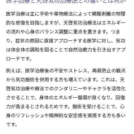
医学治療と天啓気功治療法との違いとは何か
は
医学治療は主に手術や薬物療法によって網膜剥離の物理
自己回復力を高める施術実践のポイント解説
的な修復を目指しますが、天啓気功治療法はエネルギー
天啓気功治療法で自己回復力を引き出すコ
の流れや心身のバランス調整に重点を置きます。つま
ツ
り、症状の原因に直接アプローチする医学に対し、気功
施術を受ける前後で意識すべきポイントを
は体全体の調和を図ることで自然治癒力を引き出すアプ
解説
ローチです。
天啓気功治療や療法で活性化するクンダリ
例えば、医学治療後の不安やストレス、再発防止の観点
ニーやチャクラの活用で得られる効果
から気功施術を併用する方も増えています。これは、天
実践を続けることで起こる心身の変化とは
啓気功治療や療法でのクンダリニーやチャクラを活性化
日常生活に取り入れる天啓気功治療法のヒ
させることで、身体のエネルギー循環が良くなり、回復
ント
力が高まるとされるためです。施術を受けることで、心
身のリフレッシュや精神的な安定感を実感する方も多い
です。