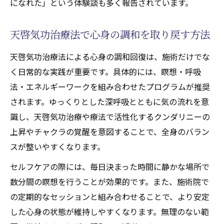
になれた」という体験談も多く報告されています。
自律神経を整える天啓気功施術の実践手順
緑内障ストレス緩和のための気功施術方法
天啓気功治療法で心身の調和を取り戻す方法
天啓気功治療法と自律神経調整の関係性
天啓気功治療法による心身の調和回復は、施術だけでな
自律神経乱れに天啓気功治療法を活かす方
く日常的な実践が重要です。具体的には、瞑想・呼吸
法
法・エネルギーワークを組み合わせたプログラムが推奨
心の不安を和らげる実践的な天啓気功法とは
されます。ゆっくりとした深呼吸とともに気の流れを意
天啓気功治療法で心の不安に寄り添う秘訣
識し、天啓気功治療や療法で活性化するクンダリニーの
実践しやすい天啓気功治療法のストレスケ
上昇やチャクラの覚醒を意図することで、全身のバラン
ア
スが整いやすくなります。
天啓気功治療法を使ったメンタルケアの具
セルフケアの際には、毎日決まった時間に静かな場所で
体例
数分間の瞑想を行うことが効果的です。また、施術院で
緑内障と不安に強くなる天啓気功治療法の
の定期的なセッションと組み合わせることで、より安定
実践
した心身の状態が維持しやすくなります。無理のない範
天啓気功治療法で心のバランスを整える方