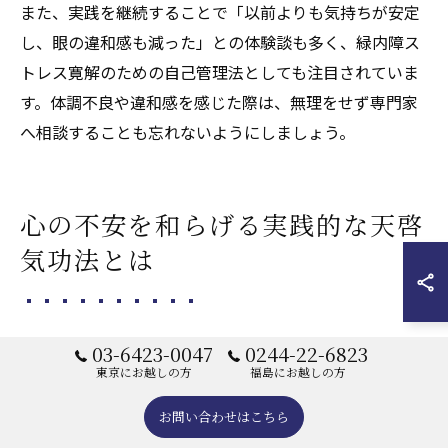
また、実践を継続することで「以前よりも気持ちが安定
し、眼の違和感も減った」との体験談も多く、緑内障ス
トレス寛解のための自己管理法としても注目されていま
す。体調不良や違和感を感じた際は、無理をせず専門家
へ相談することも忘れないようにしましょう。
心の不安を和らげる実践的な天啓
気功法とは
天啓気功治療法で心の不安に寄り添う秘訣
03-6423-0047
0244-22-6823
東京にお越しの方
福島にお越しの方
天啓気功治療法は、緑内障に伴うストレスや不安の緩和
お問い合わせはこちら
に特化したエネルギー療法です。最大の特徴は、心身の