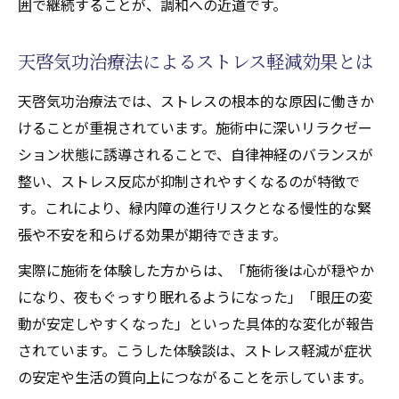
囲で継続することが、調和への近道です。
法
日常に取り入れる天啓気功治療や療法で活性化
天啓気功治療法によるストレス軽減効果とは
するチャクラ覚醒のセルフケア術
天啓気功治療法では、ストレスの根本的な原因に働きか
天啓気功治療法で行う日常の天啓気功治療
けることが重視されています。施術中に深いリラクゼー
や療法で活性化するチャクラセルフケア
ション状態に誘導されることで、自律神経のバランスが
天啓気功治療や療法で活性化するチャクラ
整い、ストレス反応が抑制されやすくなるのが特徴で
覚醒を促す天啓気功治療法の実践法
す。これにより、緑内障の進行リスクとなる慢性的な緊
自宅でできる天啓気功治療法のセルフ施術
張や不安を和らげる効果が期待できます。
術
実際に施術を体験した方からは、「施術後は心が穏やか
天啓気功治療法を使った毎日のケアルーテ
になり、夜もぐっすり眠れるようになった」「眼圧の変
ィン
動が安定しやすくなった」といった具体的な変化が報告
天啓気功治療や療法で活性化するチャクラ
されています。こうした体験談は、ストレス軽減が症状
覚醒と天啓気功治療法の実践ポイント
の安定や生活の質向上につながることを示しています。