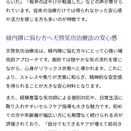
らいだ」「視界のぼやけが軽減した」などの声が寄せら
天啓気功治療や療法で活性化するチャクラ調整
れています。従来の治療だけでは得られなかった安心感
で緑内障ケアを深める新アプローチ
や活力を感じる方も多いのが特徴です。
天啓気功治療法で天啓気功治療や療法で活
性化するチャクラを整える重要性
緑内障に悩む方へ天啓気功治療法の安心感
天啓気功治療や療法で活性化するチャクラ
調整が緑内障ケアに与える新しい視点
天啓気功治療法は、緑内障に悩む方々にとって心強い補
完的アプローチです。施術では穏やかな気の流れを感じ
天啓気功治療法による天啓気功治療や療法
ながら、心身がリラックス状態へと導かれます。これに
で活性化するチャクラ覚醒の体験談
より、ストレスや焦りが次第に和らぎ、精神的な安定感
天啓気功治療や療法で活性化するチャクラ
を得られることが大きな安心材料となります。
のバランスと緑内障ストレス軽減法
天啓気功治療法で実現する天啓気功治療や
また、経験豊富な気功師による個別対応や、日常生活に
療法でのチャクラ活性化
取り入れやすいセルフケア指導も大きな魅力です。初め
ての方や年齢層が幅広い方にも無理なく続けられる点が
自律神経を整える気功施術の秘密に迫る
評価されており、「自分でもできるケアが増えて前向き
天啓気功治療法が自律神経に及ぼす効果