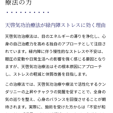
療法の力
緑内障ストレスと天啓気功治療法の実践事
例
天啓気功治療や療法で活性化するクンダリニー
天啓気功治療法が緑内障ストレスに効く理由
覚醒が導く心身安定と寛解体験
天啓気功治療や療法で活性化するクンダリ
天啓気功治療法は、目のエネルギーの滞りを浄化し、心
ニー覚醒と天啓気功治療法の相乗効果
身の自己治癒力を高める独自のアプローチとして注目さ
れています。緑内障に伴う慢性的なストレスや不安は、
天啓気功治療法で天啓気功治療や療法で活
眼圧の変動や日常生活への影響を強く感じる要因となり
性化するクンダリニーを安全に活性化
ますが、天啓気功治療法はその根本原因にアプローチ
心身の安定を目指す天啓気功治療や療法で
し、ストレスの軽減と体質改善を目指します。
活性化するクンダリニー覚醒の実践法
天啓気功治療や療法で活性化するクンダリ
この治療法では、天啓気功治療や療法で活性化するクン
ニー覚醒が緑内障寛解に与える影響
ダリニーの上昇やチャクラの覚醒を促すことで、全身の
気の巡りを整え、心身のバランスを回復させることが期
天啓気功治療法で体感する天啓気功治療や
待されます。実際に、施術を受けた方からは「不安が和
療法で活性化するクンダリニー変化