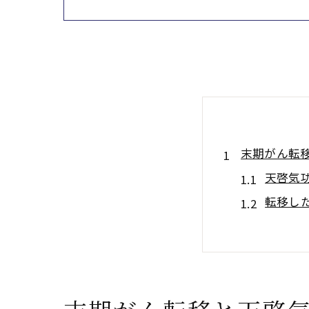
末期がん転
天啓気
転移し
標準治
天啓気
転移が
天啓気功治