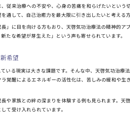
は、従来治療への不安や、心身の苦痛を和らげたいという
功治療法の継続で得られる回復力強化
醒を通して、自己治癒力を最大限に引き出したいと考える
験が末期がん患者の生きる力を支える
成長」に目を向ける方もおり、天啓気功治療法の精神的ア
功治療法で自己治癒力が目覚める瞬間
、新たな希望が芽生えた」という声も寄せられています。
の新希望
れている現実は大きな課題です。そんな中、天啓気功治療
クラ覚醒によるエネルギーの活性化は、苦しみの緩和や生
成長や家族との絆の深まりを体験する例も見られます。天
として受け入れられています。