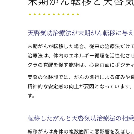
末期がん転移と天啓
天啓気
天啓気
天啓気
天啓気功治療法が末期がん転移に与
天啓気
末期がんが転移した場合、従来の治療法だけ
天啓気
治療法は、体内のエネルギー循環を活性化さ
魂を揺さぶ
クラの覚醒を促す施術は、心身両面にポジテ
天啓気
実際の体験談では、がんの進行による痛みや
天啓気
精神的な安定感の向上が要因となっています
施術で
す。
天啓気
天啓気
転移したがんと天啓気功治療法の相
天啓気功治
転移がんは身体の複数箇所に悪影響を及ぼし
天啓気