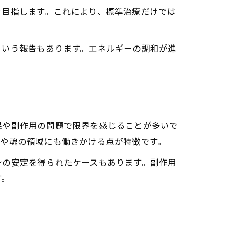
を目指します。これにより、標準治療だけでは
得る新たな体感
という報告もあります。エネルギーの調和が進
果や副作用の問題で限界を感じることが多いで
和の実例紹介
識や魂の領域にも働きかける点が特徴です。
身の安定を得られたケースもあります。副作用
学ぶ
す。
チャクラ覚醒体験
治癒体験