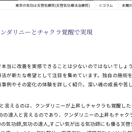
東京の気功は天啓気療院(天啓気功療法治療院)
☆コラム
末期
新たなアプローチ
ンダリニーとチャクラ覚醒で実現
す重要な臓器
で本当に改善を実感できることは少ないのではないでしょ
療法が新たな希望として注目を集めています。独自の施術
善事例やその変化の体験を詳しく紹介。深い魂の成長や苦
どと言えるのは、クンダリニーが上昇しチャクラも覚醒し
功の達人と言えるのであり、クンダリニーの上昇もチャク
の気功師,気功の達人,すごい気が出る気功師にも優る天