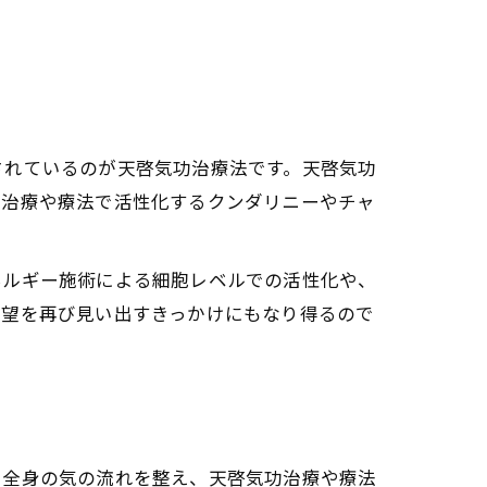
ニー覚醒体験談
善の関係性
ニーの変化
の改善効果
されているのが天啓気功治療法です。天啓気功
リニー上昇の力
功治療や療法で活性化するクンダリニーやチャ
る
化効果
ネルギー施術による細胞レベルでの活性化や、
希望を再び見い出すきっかけにもなり得るので
ラ覚醒の瞬間
アプローチとは
験
、全身の気の流れを整え、天啓気功治療や療法