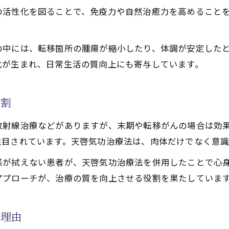
の活性化を図ることで、免疫力や自然治癒力を高めること
ん転移患者が感じるエネルギーの変化
功治療や療法で活性化するクンダリニーとチャクラ覚醒で
の中には、転移箇所の腫瘍が縮小したり、体調が安定した
功治療法のエネルギー変容事例に学ぶ
化が生まれ、日常生活の質向上にも寄与しています。
ギー変容が末期がん改善へ導く理由
す末期がん患者のための施術実例
役割
功治療法で苦しみを癒した実際の施術例
ん転移患者の天啓気功治療法体験談
放射線治療などがありますが、末期や転移がんの場合は効
功治療や療法で活性化するクンダリニー覚醒による痛み緩
注目されています。天啓気功治療法は、肉体だけでなく意
功治療法施術後の心身の変化を追う
感が拭えない患者が、天啓気功治療法を併用したことで心
功治療や療法でのチャクラ活性化で希望を見出した事例に
アプローチが、治療の質を向上させる役割を果たしていま
を目指す天啓気功治療や療法で活性化するクンダリニーと
功治療法で目指す自己治癒力の高め方
の理由
リニー天啓気功治療や療法でのとチャクラ覚醒が導く自己