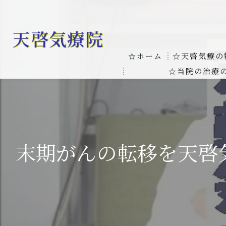
☆ホーム
☆天啓気療の
☆当院の治療
お客様の質問
線維筋痛症
天啓気療に関
線維筋痛症が天啓気療に
本物の気功師
末期がんの転移を天啓
難病の疾患
気功治療や療
難病治療に革命チャクラ
肝臓の疾患
肝臓疾患の原因と症状を