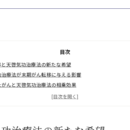
目次
移と天啓気功治療法の新たな希望
功治療法が末期がん転移に与える影響
たがんと天啓気功治療法の相乗効果
療の限界と天啓気功治療法の役割
功治療法を選ぶ末期がん患者の理由
んで実感する天啓気功治療法の新希望
療や療法で活性化するクンダリニー覚醒がもたらす改善体