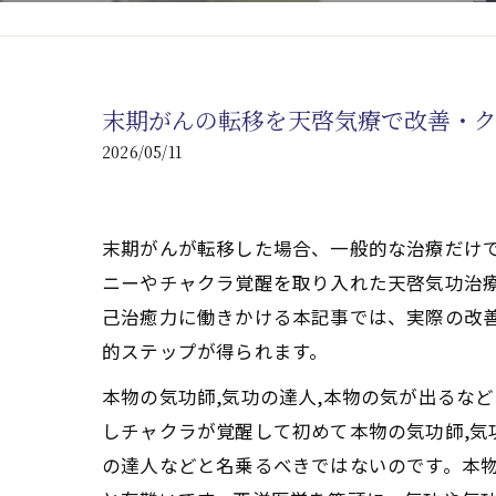
心臓の疾患
心臓疾患の改善を目指す
末期がんの転移を天啓気療で改善・ク
腎臓の疾患
2026/05/11
腎臓は老廃物の排出を促
末期がんが転移した場合、一般的な治療だけ
ニーやチャクラ覚醒を取り入れた天啓気功治
己治癒力に働きかける本記事では、実際の改
的ステップが得られます。
本物の気功師,気功の達人,本物の気が出るな
しチャクラが覚醒して初めて本物の気功師,気
の達人などと名乗るべきではないのです。本物