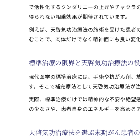
で活性化するクンダリニーの上昇やチャクラ
末期が
得られない相乗効果が期待されています。
天啓気
例えば、天啓気功治療法の施術を受けた患者
天啓気
むことで、肉体だけでなく精神面にも良い変
エネル
苦しみを癒
標準治療の限界と天啓気功治療法の
天啓気
末期が
現代医学の標準治療には、手術や抗がん剤、
天啓気
す。そこで補完療法として天啓気功治療法が
天啓気
実際、標準治療だけでは精神的な不安や絶望
天啓気
の少なさや、患者自身のエネルギーを高める
自己治癒力
天啓気
天啓気功治療法を選ぶ末期がん患者
クンダ