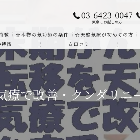
03-6423-0047
東京にお越しの方
特徴
☆本物の気功師の条件
☆天啓気療が初めての方
の特徴
☆口コミ
に対する回答
クンダリニーの上昇でチャクラの覚醒
する書籍
より奇跡的な寛解
にも優るサイ能力の凄さ
気療で改善・クンダリニ
法と天啓気療の違い
覚醒サイ能力
解明及び緩解法