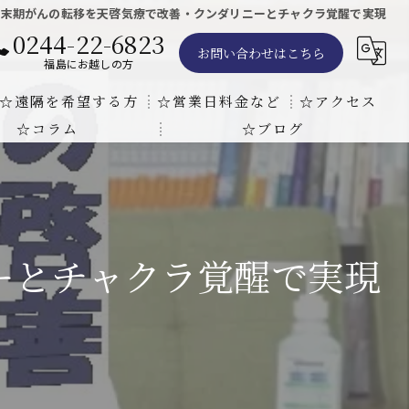
末期がんの転移を天啓気療で改善・クンダリニーとチャクラ覚醒で実現
0244-22-6823
お問い合わせはこちら
福島にお越しの方
☆遠隔を希望する方
☆営業日料金など
☆アクセス
☆コラム
☆ブログ
遠隔気功ヒーリングで難病の克服の方法と効果
東京での瞑想気功教室の開催について
天啓気療院 東京店
天啓気療院 福島店
ーとチャクラ覚醒で実現