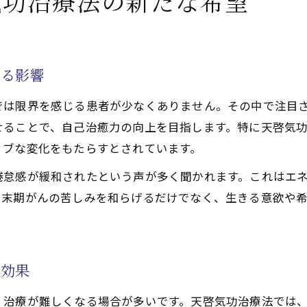
気功治療法の新たな希望
功治療法による天啓気功治療や療法で活性化するクンダリ
功治療や療法で活性化するクンダリニー覚醒と末期がん改
功治療法で促す天啓気功治療や療法で活性化するクンダリ
える影響
功治療や療法で活性化するクンダリニー覚醒が与える心身
では限界を感じる患者が少なくありません。その中で注目
功治療法で味わう天啓気功治療や療法で活性化するクンダ
せることで、自己治癒力の向上を目指します。特に天啓気
る天啓気功治療や療法でのチャクラ活性化の施術効果を探
ィブな変化をもたらすとされています。
功治療法で実感する天啓気功治療や療法でのチャクラ活性
倦怠感が緩和されたという声が多く聞かれます。これはエ
功治療や療法でのチャクラ活性化と末期がん改善の体験例
。末期がんの苦しみを和らげるだけでなく、生きる意欲や
魂が揺さぶられる天啓気功治療や療法で活性化するチャク
功治療法の天啓気功治療や療法で活性化するチャクラへの
功治療や療法でのチャクラ活性化がもたらす心身の変容体
乗効果
療法によるエネルギー変容の実感とは
、治療が難しくなる場合が多いです。天啓気功治療法では
功治療法がもたらすエネルギー変容の過程