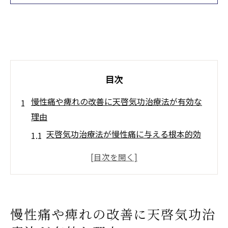
目次
慢性痛や痺れの改善に天啓気功治療法が有効な
理由
天啓気功治療法が慢性痛に与える根本的効
果とは
神経損傷の痛みを和らげる天啓気功治療法
の実力
痺れや不快感改善に天啓気功治療法が選ば
慢性痛や痺れの改善に天啓気功治
れる理由