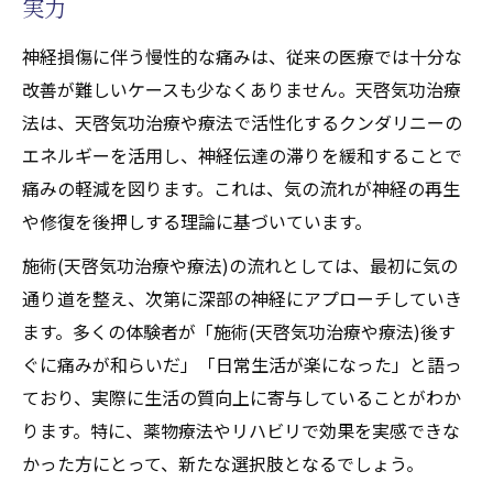
ニーとチャクラの連動がもたらす治癒効果
実力
天啓気功治療や療法で活性化するチャクラバラ
神経損傷に伴う慢性的な痛みは、従来の医療では十分な
ンス調整が体感できる気功の真価
改善が難しいケースも少なくありません。天啓気功治療
天啓気功治療法で天啓気功治療や療法で活
法は、天啓気功治療や療法で活性化するクンダリニーの
性化するチャクラバランスを整える理由
エネルギーを活用し、神経伝達の滞りを緩和することで
天啓気功治療や療法で活性化するチャクラ
痛みの軽減を図ります。これは、気の流れが神経の再生
調整による痛み・痺れ改善と天啓気功治療
や修復を後押しする理論に基づいています。
法
施術(天啓気功治療や療法)の流れとしては、最初に気の
天啓気功治療法が実現するエネルギー循環
通り道を整え、次第に深部の神経にアプローチしていき
と健康効果
ます。多くの体験者が「施術(天啓気功治療や療法)後す
天啓気功治療や療法で活性化するチャクラ
ぐに痛みが和らいだ」「日常生活が楽になった」と語っ
バランス回復に特化した天啓気功治療法の
ており、実際に生活の質向上に寄与していることがわか
技術
ります。特に、薬物療法やリハビリで効果を実感できな
気功施術(天啓気功治療や療法)で感じる天啓
かった方にとって、新たな選択肢となるでしょう。
気功治療や療法で活性化するチャクラの変