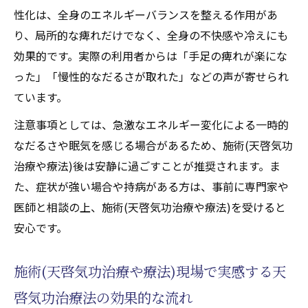
天啓気功治療法で心身ともに再生するプロ
性化は、全身のエネルギーバランスを整える作用があ
セス解説
り、局所的な痺れだけでなく、全身の不快感や冷えにも
希望を持てる生活へ導く天啓気功治療法の
効果的です。実際の利用者からは「手足の痺れが楽にな
力
った」「慢性的なだるさが取れた」などの声が寄せられ
神経損傷克服に向けた天啓気功治療法の実
ています。
践方法
注意事項としては、急激なエネルギー変化による一時的
天啓気功治療や療法で活性化するクンダリ
なだるさや眠気を感じる場合があるため、施術(天啓気功
ニー覚醒で人生に新たな光を取り入れる
治療や療法)後は安静に過ごすことが推奨されます。ま
天啓気功治療法が提供する継続的な健康サ
た、症状が強い場合や持病がある方は、事前に専門家や
ポート
医師と相談の上、施術(天啓気功治療や療法)を受けると
安心です。
施術(天啓気功治療や療法)現場で実感する天
啓気功治療法の効果的な流れ