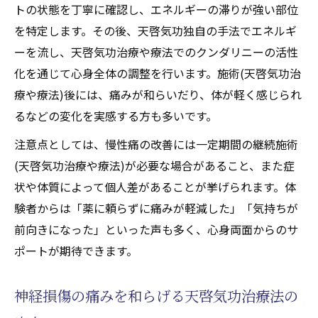
従来療法との違いを示す天啓気功治療法の
トの状態を丁寧に確認し、エネルギーの滞りが強い部位
特徴
を特定します。その後、天啓気功独自の手法でエネルギ
天啓気功治療や療法で活性化するクンダリニー
ーを流し、天啓気功治療や療法でのクンダリニーの活性
覚醒による自然治癒力引き出し法
化を通じて心身全体の調整を行います。施術(天啓気功治
療や療法)後には、痛みが和らいだり、体が軽く感じられ
天啓気功治療法で天啓気功治療や療法で活
るなどの変化を実感する方も多いです。
性化するクンダリニーを安全に覚醒させる
方法
注意点としては、慢性痛の改善には一定期間の継続施術
天啓気功治療や療法で活性化するクンダリ
(天啓気功治療や療法)が必要な場合があること、また症
ニー覚醒が自然治癒力を高める理論に迫る
状や体質によって個人差があることが挙げられます。体
験者からは「薬に頼らずに痛みが軽減した」「気持ちが
天啓気功治療法と天啓気功治療や療法で活
前向きになった」といった声も多く、心身両面からのサ
性化するクンダリニー上昇の実践的関係
ポートが期待できます。
自然治癒力引き出しに役立つ天啓気功治療
法の実践法
神経損傷の痛みを和らげる天啓気功治療法の
天啓気功治療や療法で活性化するクンダリ