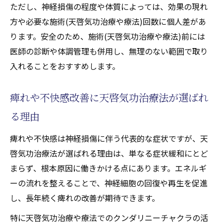
ただし、神経損傷の程度や体質によっては、効果の現れ
化と治療効果
方や必要な施術(天啓気功治療や療法)回数に個人差があ
西洋医学に限界感じた方へ伝えたい改善体験
ります。安全のため、施術(天啓気功治療や療法)前には
天啓気功治療法で改善を実感した神経損傷
医師の診断や体調管理も併用し、無理のない範囲で取り
体験談
入れることをおすすめします。
慢性痛からの回復を叶えた天啓気功治療法
の実例
痺れや不快感改善に天啓気功治療法が選ばれ
西洋医学で改善しなかった症状が天啓気功
る理由
治療法で変化
痺れや不快感は神経損傷に伴う代表的な症状ですが、天
天啓気功治療法を選択した方のリアルな声
啓気功治療法が選ばれる理由は、単なる症状緩和にとど
を紹介
まらず、根本原因に働きかける点にあります。エネルギ
施術(天啓気功治療や療法)後の変化が示す天
ーの流れを整えることで、神経細胞の回復や再生を促進
啓気功治療法の信頼性
し、長年続く痺れの改善が期待できます。
天啓気功治療法で心身の再生と希望を手にする
特に天啓気功治療や療法でのクンダリニーチャクラの活