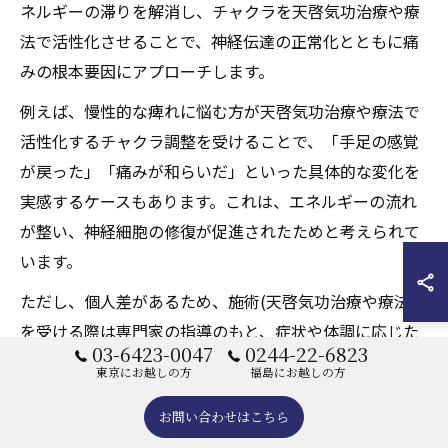
ネルギーの滞りを解消し、チャクラを天啓気功治療や療
法で活性化させることで、神経伝達の正常化とともに痛
みの根本要因にアプローチします。
例えば、慢性的な痺れに悩む方が天啓気功治療や療法で
活性化するチャクラ調整を受けることで、「手足の感覚
が戻った」「痛みが和らいだ」といった具体的な変化を
実感するケースもあります。これは、エネルギーの流れ
が整い、神経細胞の修復が促進されたためと考えられて
います。
ただし、個人差があるため、施術(天啓気功治療や療法)
を受ける際は専門家の指導のもと、症状や体調に応じた
03-6423-0047
0244-22-6823
天啓気功治療や療法で活性化するチャクラ調整を行うこ
東京にお越しの方
福島にお越しの方
とが重要です。過度な自己流の調整はエネルギーバラン
お問い合わせはこちら
スを崩すリスクもあるため、必ず経験豊富な施術(天啓気