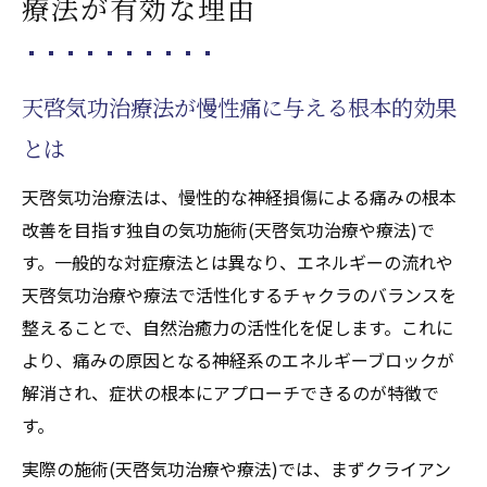
療法が有効な理由
施術(天啓気功治療や療法)現場で実感する天
啓気功治療法の効果的な流れ
天啓気功治療や療法でのクンダリニーチャ
天啓気功治療法が慢性痛に与える根本的効果
クラと天啓気功治療法の関連性
とは
神経損傷と向き合う新たな選択肢としてのエネ
ルギー施術(天啓気功治療や療法)
天啓気功治療法は、慢性的な神経損傷による痛みの根本
天啓気功治療法による神経損傷改善の新ア
改善を目指す独自の気功施術(天啓気功治療や療法)で
プローチ
す。一般的な対症療法とは異なり、エネルギーの流れや
神経損傷のケアに天啓気功治療法を取り入
天啓気功治療や療法で活性化するチャクラのバランスを
れるメリット
整えることで、自然治癒力の活性化を促します。これに
エネルギー施術(天啓気功治療や療法)で神経
より、痛みの原因となる神経系のエネルギーブロックが
の回復を促す天啓気功治療法
解消され、症状の根本にアプローチできるのが特徴で
す。
天啓気功治療法が導く神経バランスの整え
方
実際の施術(天啓気功治療や療法)では、まずクライアン