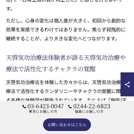
す。
ただし、心身の変化は個人差が大きく、初回から劇的な
効果を実感できるわけではありません。焦らず段階的に
継続することが、より大きな変化へとつながります。
天啓気功治療法体験者が語る天啓気功治療や
療法で活性化するチャクラの覚醒
天啓気功治療法を体験した方々からは、天啓気功治療や
療法で活性化するクンダリニーやチャクラの覚醒に関す
る多様な体験談が報告されています。たとえば「施術(天
03-6423-0047
0244-22-6823
啓気功治療や療法)中、背骨を伝って温かいエネルギーが
東京にお越しの方
福島にお越しの方
上昇する感覚があった」「天啓気功治療や療法で活性化
お問い合わせはこちら
する心臓チャクラ周辺が開放され、心が軽くなった」と