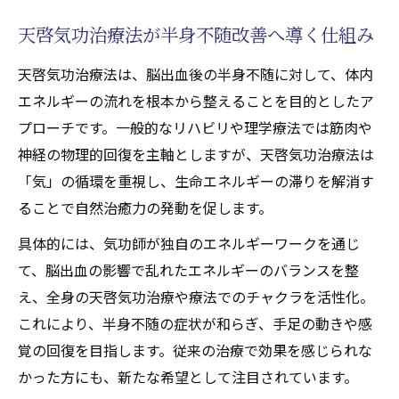
天啓気功治療法がもたらす希望とエネルギ
天啓気功治療法が半身不随改善へ導く仕組み
ーの循環
天啓気功治療や療法で活性化するクンダリニー
天啓気功治療法は、脳出血後の半身不随に対して、体内
覚醒を通じた新たな回復への挑戦
エネルギーの流れを根本から整えることを目的としたア
天啓気功治療や療法で活性化するクンダリ
プローチです。一般的なリハビリや理学療法では筋肉や
ニー覚醒と天啓気功治療法の深い関係
神経の物理的回復を主軸としますが、天啓気功治療法は
「気」の循環を重視し、生命エネルギーの滞りを解消す
天啓気功治療法で天啓気功治療や療法で活
ることで自然治癒力の発動を促します。
性化するクンダリニーがもたらす変化体験
半身不随回復と天啓気功治療や療法で活性
具体的には、気功師が独自のエネルギーワークを通じ
化するクンダリニー覚醒の実践事例
て、脳出血の影響で乱れたエネルギーのバランスを整
天啓気功治療法で心身エネルギーが高まる
え、全身の天啓気功治療や療法でのチャクラを活性化。
理由
これにより、半身不随の症状が和らぎ、手足の動きや感
覚の回復を目指します。従来の治療で効果を感じられな
天啓気功治療や療法で活性化するクンダリ
かった方にも、新たな希望として注目されています。
ニー覚醒が脳出血回復に与える影響とは