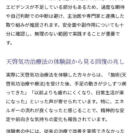
天啓気功治療や療法で活性化するチャクラ
エビデンスが不足している部分もあるため、過度な期待
覚醒と治癒力向上の実践的アプローチ
や自己判断での中断は避け、主治医や専門家と連携した
天啓気功治療法で身につく自己治癒のコツ
取り組みが推奨されます。安全面や副作用についても十
半身不随改善に役立つエネルギー活用術を
分に確認し、無理のない範囲で実践することが重要で
紹介
す。
天啓気功治療法の体験談から見る回復の兆し
実際に天啓気功治療法を体験した方々からは、「施術(天
啓気功治療や療法)を受けた後、手足の動きが少しずつ戻
ってきた」「以前よりも疲れにくくなり、日常生活が楽
になった」といった声が寄せられています。特に、エネ
ルギーの流れが良くなったと感じることで、精神的な安
定や前向きな気持ちの変化も報告されています。
体験者の中には、従来の治療で改善を実感できなかった