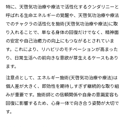
チャクラ活性を実感する施術(天啓気功治療
特に、天啓気功治療や療法で活性化するクンダリニーと
や療法)内容
呼ばれる生命エネルギーの覚醒や、天啓気功治療や療法
独自施術(天啓気功治療や療法)と天啓気功治
でのチャクラの活性化を施術(天啓気功治療や療法)に取
療や療法で活性化するチャクラがもたらす
り入れることで、単なる身体の回復だけでなく、精神面
心身の変化
の安定や自己治癒力の向上にもつながるとされていま
天啓気功治療法体験者が語る天啓気功治療
す。これにより、リハビリのモチベーションが高まった
や療法で活性化するチャクラの覚醒
り、日常生活への前向きな意欲が芽生えるケースもあり
ます。
天啓気功治療や療法で活性化するチャクラ
の力を引き出す天啓気功治療法の真髄
注意点として、エネルギー施術(天啓気功治療や療法)は
半身不随改善と天啓気功治療や療法で活性
個人差が大きく、即効性を期待しすぎず継続的な取り組
化するチャクラ覚醒の関連性に注目
みが重要です。施術師との信頼関係や自身の意識変容も
従来治療で変わらぬ方に天啓気功治療法の可能
回復に影響するため、心身一体で向き合う姿勢が大切で
性
す。
天啓気功治療法が従来治療で効果の薄い方