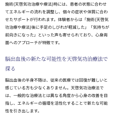
天啓気功治療法と気の循環で心身の目覚めを実
施術(天啓気功治療や療法)時には、患者の状態に合わせ
感
てエネルギーの流れを調整し、個々の症状や体質に合わ
せたサポートが行われます。体験者からは「施術(天啓気
天啓気功治療法が気の循環を整えるアプロ
功治療や療法)後に手足のしびれが軽減した」「気持ちが
ーチ
前向きになった」といった声も寄せられており、心身両
気の流れ改善が半身不随に及ぼす実践的な
面へのアプローチが特徴です。
効果
心身の目覚めへ導く天啓気功治療法の力
脳出血後の新たな可能性を天啓気功治療法で
エネルギー循環と天啓気功治療や療法での
探る
チャクラの活性化の秘訣
天啓気功治療法で体内バランスを整える方
脳出血後の半身不随は、従来の医療では回復が難しいと
法
感じている方も少なくありません。天啓気功治療法で
独自施術(天啓気功治療や療法)で天啓気功治療
は、一般的な治療法とは異なる角度から心身の改善を目
や療法でのチャクラの力を引き出す体験とは
指し、エネルギーの循環を活性化することで新たな可能
天啓気功治療法で天啓気功治療や療法での
性を引き出します。