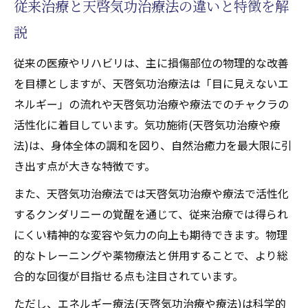
従来治療と天啓気功治療法の違いと特徴を解
に注目される理由
脳出血後の悩みに天啓気功治療法が示す新
説
解決策
従来の医療やリハビリは、主に損傷部位の物理的な改善
クチコミでも話題の天啓気功治療法の実力
を目標としますが、天啓気功治療法は「目に見えないエ
とは
ネルギー」の流れや天啓気功治療や療法でのチャクラの
天啓気功治療法で得られる改善事例と評判
活性化に着目しています。気功施術(天啓気功治療や療
他療法と天啓気功治療法の比較で見える効
法)は、身体全体の調和を図り、自然治癒力を最大限に引
果
き出す点が大きな特徴です。
自身の治癒力を活かすエネルギー療法(天啓気功
また、天啓気功治療法では天啓気功治療や療法で活性化
治療や療法)の秘訣
するクンダリニーの覚醒を通じて、従来治療では得られ
天啓気功治療法で本来の治癒力を引き出す
にくい精神的な変容や気力の向上も期待できます。物理
方法
的なトレーニングや薬物療法と併用することで、より総
エネルギー療法(天啓気功治療や療法)が脳出
合的な回復が目指せる点も注目されています。
血後の回復を促進する理由
ただし、エネルギー療法(天啓気功治療や療法)は科学的