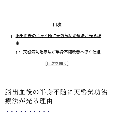
目次
脳出血後の半身不随に天啓気功治療法が光る理
由
天啓気功治療法が半身不随改善へ導く仕組
み
脳出血後の新たな可能性を天啓気功治療法
で探る
従来治療と天啓気功治療法の違いと特徴を
脳出血後の半身不随に天啓気功治
解説
療法が光る理由
天啓気功治療法の体験談から見る回復の兆
し