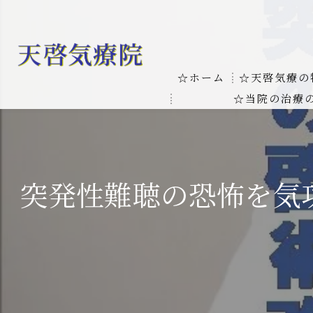
☆ホーム
☆天啓気療の
☆当院の治療
お客様の質問
線維筋痛症
天啓気療に関
線維筋痛症が天啓気療に
突発性難聴の恐怖を気
本物の気功師
難病の疾患
気功治療や療
難病治療に革命チャクラ
肝臓の疾患
肝臓疾患の原因と症状を