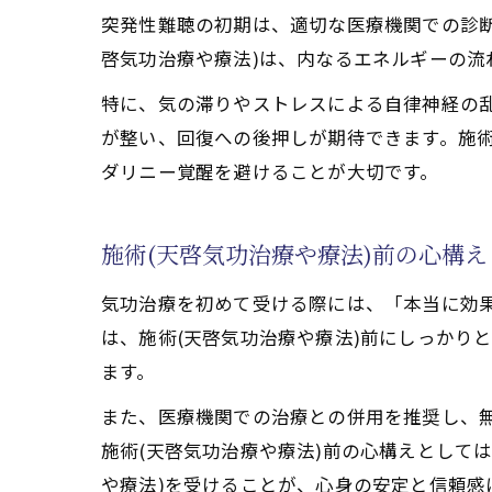
突発性難聴の初期は、適切な医療機関での診
天啓気功治療法で耳
啓気功治療や療法)は、内なるエネルギーの流
天啓気功治療や療法
天啓気功治療や療法
特に、気の滞りやストレスによる自律神経の乱
が整い、回復への後押しが期待できます。施術
天啓気功治療法の耳
ダリニー覚醒を避けることが大切です。
耳の違和感と不安に
難聴改善に向けて天啓気
施術(天啓気功治療や療法)前の心構
天啓気功治療や療法
天啓気功治療法でク
気功治療を初めて受ける際には、「本当に効
難聴改善における天
は、施術(天啓気功治療や療法)前にしっかり
天啓気功治療や療法
ます。
天啓気功治療法の施
また、医療機関での治療との併用を推奨し、無
天啓気功治療法体験談か
施術(天啓気功治療や療法)前の心構えとして
や療法)を受けることが、心身の安定と信頼感
天啓気功治療法で難