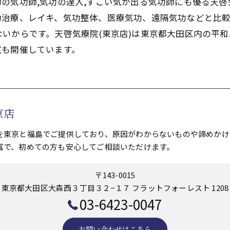
の気功師,気功の達人,すごい気が出る気功師にも優る天
功治療、レイキ、気功整体、医療気功、遠隔気功などと比
いからです。天啓気療院(東京店)は東京都大田区内の平和
室も開催しています。
京店
を東京と福島でご提供しており、原因がわからないものや諦めかけ
富で、初めての方も安心してご相談いただけます。
〒143-0015
東京都大田区大森西３丁目３２−１７ フラットフォーレスト 1208
03-6423-0047
お問い合わせはこちら