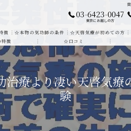
03-6423-0047
東京にお越しの方
特徴
☆本物の気功師の条件
☆天啓気療が初めての方
の特徴
☆口コミ
に対する回答
クンダリニーの上昇でチャクラの覚醒
する書籍
より奇跡的な寛解
功治療より凄い天啓気療
にも優るサイ能力の凄さ
験
法と天啓気療の違い
覚醒サイ能力
解明及び緩解法