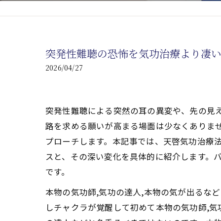
心臓の疾患
心臓疾患の改善を目指す
突発性難聴の恐怖を気功治療より凄
腎臓の疾患
2026/04/27
腎臓は老廃物の排出を促
突発性難聴による突然の耳の異変や、先の見
路を求める願いが高まる場面は少なくありま
プローチします。本記事では、天啓気功治療
スと、その深い変化を具体的に紹介します。
です。
本物の気功師,気功の達人,本物の気が出るな
しチャクラが覚醒して初めて本物の気功師,気