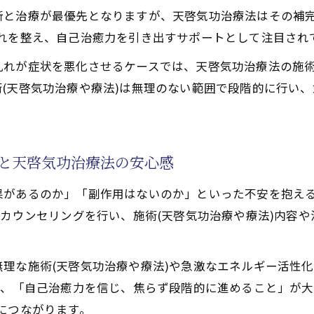
断と治療が最優先となりますが、天啓気功治療法はその補完
の違和感を和らげる施術法(天啓気功治療や療法)
れを整え、自己治癒力を引き出すサポートとして注目され
で活性化するクンダリニー覚醒を活用した耳の改善アプロ
で活性化するチャクラ調整が耳の不調に及ぼす効果とは
れが症状を悪化させるケースでは、天啓気功治療法の施術
(天啓気功治療や療法)は無理のない範囲で段階的に行い
への具体的な施術(天啓気功治療や療法)体験
寄り添う天啓気功治療法
功治療や療法で活性化するクンダリニー覚醒が果たす役割
えと天啓気功治療法の安心感
で活性化するクンダリニー覚醒が難聴改善にもたらす可能
ンダリニーを天啓気功治療や療法で活性化する意義
果があるのか」「副作用はないのか」といった不安を抱え
啓気功治療や療法で活性化するチャクラ調整の重要性
とカウンセリングを行い、施術(天啓気功治療や療法)内容
で活性化するクンダリニー覚醒と施術(天啓気功治療や療法
術(天啓気功治療や療法)で得る難聴改善の手応え
理な施術(天啓気功治療や療法)や急激なエネルギー活性
ら得る新たな希望と気づき
は、「自己治癒力を信じ、焦らず段階的に進めること」が大
につながります。
聴克服への希望が生まれる理由