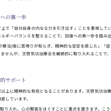
で活性化するクンダリニー覚醒体験者の声に学ぶ気づき
や療法)体験談から得る天啓気功治療や療法で活性化するチ
服への第一歩
コミが示す実感と変化
す上で「自分自身の内なる力を引き出す」ことを重視して
自己治癒力の目覚め
ネルギーバランスを整えることで、回復への第一歩を踏み
や療法)後に耳鳴りが和らぎ、精神的な安定を感じた」「
りませんが、天啓気功治療法を継続的に取り入れることで
神的サポート
状以上に精神的な負担となることがあります。天啓気功治
徹底しています。
も取り入れ、心の緊張をほぐすことに重点を置きます。こ