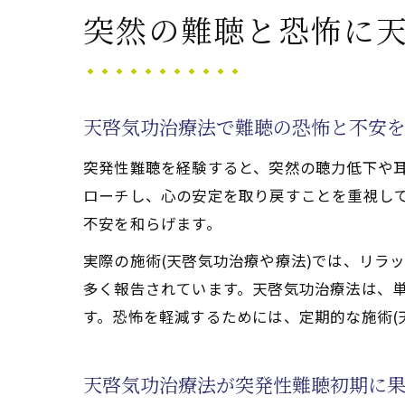
天啓気功治療や療法で活
突然の難聴と恐怖に
天啓気功治療法の施
天啓気功治療や療法
天啓気功治療法で得
天啓気功治療法で難聴の恐怖と不安
天啓気功治療や療法
突発性難聴を経験すると、突然の聴力低下や
天啓気功治療や療法
ローチし、心の安定を取り戻すことを重視し
施術(天啓気功治療や療
不安を和らげます。
天啓気功治療法によ
実際の施術(天啓気功治療や療法)では、リラ
施術(天啓気功治療
多く報告されています。天啓気功治療法は、
自己治癒力を引き出
す。恐怖を軽減するためには、定期的な施術(
天啓気功治療法の施
天啓気功治療や療法
天啓気功治療法が突発性難聴初期に
天啓気功治療法を通じた