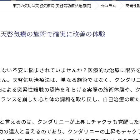
東京の気功は天啓気療院(天啓気功療法治療院)
☆コラム
突発性
新たなアプローチ
い天啓気療の施術で確実に改善の体験
す重要な臓器
えない不安に悩まされていませんか？医療的な治療に限界
せん。天啓気功治療法は、単なる施術ではなく、クンダリ
法による突発性難聴の恐怖を和らげる実際の施術体験や、
バランスを崩した心と体の調和を取り戻し、自己治癒の新
どと言えるのは、クンダリニーが上昇しチャクラも覚醒し
功の達人と言えるのであり、クンダリニーの上昇もチャク