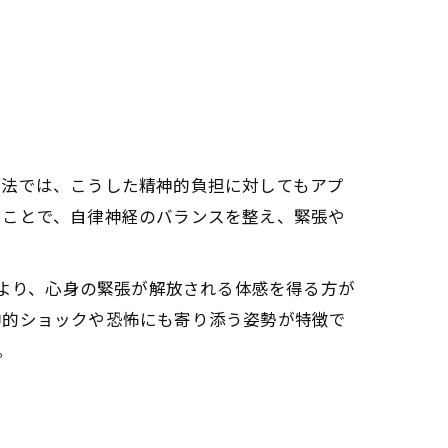
際
験
説
療法では、こうした精神的負担に対してもアプ
功治療や療法)の実感
ることで、自律神経のバランスを整え、緊張や
により、心身の緊張が解放される体感を得る方が
神的ショックや恐怖にも寄り添う姿勢が特徴で
(天啓気功治療や療法)効果
。