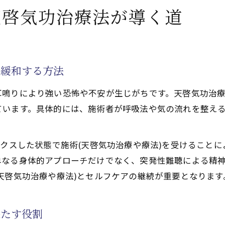
性化するクンダリニーやチャクラ覚醒による改善体験の実
天啓気功治療法が導く道
術で天啓気功治療や療法で活性化するクンダリニー覚醒体
で活性化するチャクラ覚醒と突発性難聴改善の関係性を解
られる天啓気功治療や療法でのクンダリニー活性化の効果
を緩和する方法
で活性化するクンダリニー覚醒による心と体の変化とは
耳鳴りにより強い恐怖や不安が生じがちです。天啓気功治
で活性化するチャクラバランス調整がもたらす施術(天啓気
ています。具体的には、施術者が呼吸法や気の流れを整え
法)による心身の調和と自己治癒力の発動を探る
る心身調和と自己治癒力の向上
ックスした状態で施術(天啓気功治療や療法)を受けること
や療法)で心と体を整える天啓気功治療法の秘訣
単なる身体的アプローチだけでなく、突発性難聴による精
す天啓気功治療や療法で活性化するクンダリニー覚醒の施術
天啓気功治療や療法)とセルフケアの継続が重要となります
術(天啓気功治療や療法)がもたらす安心感と変化
で活性化するチャクラ調整で感じる自己治癒力の目覚め
果たす役割
耳の違和感へのアプローチ