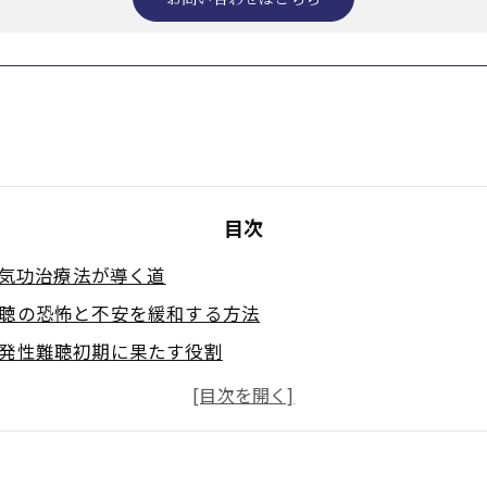
目次
気功治療法が導く道
聴の恐怖と不安を緩和する方法
発性難聴初期に果たす役割
や療法)前の心構えと天啓気功治療法の安心感
く突発性難聴克服への第一歩
気功治療法の精神的サポート