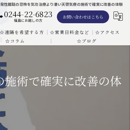
突発性難聴の恐怖を気功治療より凄い天啓気療の施術で確実に改善の体験
0244-22-6823
お問い合わせはこちら
福島にお越しの方
☆遠隔を希望する方
☆営業日料金など
☆アクセス
☆コラム
☆ブログ
遠隔気功ヒーリングで難病の克服の方法と効果
東京での瞑想気功教室の開催について
天啓気療院 東京店
天啓気療院 福島店
の施術で確実に改善の体