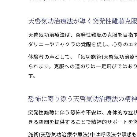
天啓気功治療や療法
施術(天啓気功治療
天啓気功治療法が導く突発性難聴克
天啓気功治療法の口
天啓気功治療法は、突発性難聴の克服を目指
体験談を通じて知る
ダリニーやチャクラの覚醒を促し、心身のエ
体験者の声として、「気功施術(天啓気功治療
られます。克服への道のりは一足飛びではあ
す。
恐怖に寄り添う天啓気功治療法の精
突発性難聴に伴う恐怖や不安は、身体的な症
きる空間を提供することで精神的サポートを
施術(天啓気功治療や療法)中は呼吸法や瞑想