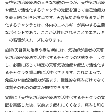
天啓気功治療療法の大きな特徴の一つが、天啓気功治療
調和と痛み解放の効果
や療法で活性化するチャクラの覚醒を通じて自己治癒力
天啓気功治療や療法でのクンダリニー活性
を最大限に引き出す点です。天啓気功治療や療法で活性
化が精神的健康にもたらす変化
化するチャクラとは、体内のエネルギーが集中する主要
天啓気功治療や療法で活性化するチャクラ
なポイントであり、ここが活性化されることでエネルギ
セッションで自己治癒力が高まる理由
ーの循環がスムーズになります。
天啓気功治療療法による心の安定と体の再
施術(天啓気功治療や療法)時には、気功師が患者の天啓
生
気功治療や療法で活性化するチャクラの状態をチェック
天啓気功治療や療法でのクンダリニー活性で痛
し、必要に応じて特定の天啓気功治療や療法で活性化す
みから自由になる日へ
るチャクラを重点的に活性化させます。これによって、
天啓気功治療療法で天啓気功治療や療法で
免疫力や自然治癒力が高まり、慢性的な痛みだけでなく
のクンダリニー活性を実現
体質そのものの改善が期待できます。
痛み解放と人生変容のためのセルフケア習
実際に「天啓気功治療や療法で活性化するチャクラの覚
慣
醒を実感した後、以前より疲れにくくなり、痛みも和ら
天啓気功治療や療法で活性化するチャクラ