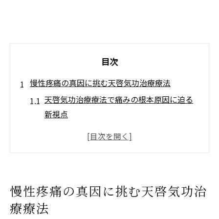
目次
慢性疼痛の真因に挑む天啓気功治療療法
天啓気功治療療法で痛みの根本原因に迫る
新視点
心身のバランスを整え慢性疼痛を軽減する
方法
天啓気功治療や療法で活性化するチャクラ
覚醒で自己治癒力が高まる天啓気功治療療
慢性疼痛の真因に挑む天啓気功治
法
療療法
侵害受容性疼痛の本質にアプローチする施