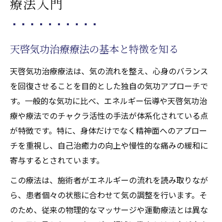
療法入門
天啓気功治療や療法で活性化するクンダリニー
覚醒が股関節症に及ぼす作用とは
天啓気功治療や療法で活性化するクンダリ
天啓気功治療療法の基本と特徴を知る
ニー覚醒と天啓気功治療療法の融合
天啓気功治療療法は、気の流れを整え、心身のバランス
形成不全性変形性股関節症改善の新視点
を回復させることを目的とした独自の気功アプローチで
エネルギー上昇による痛み軽減の仕組み
す。一般的な気功に比べ、エネルギー伝導や天啓気功治
覚醒体験がもたらす心身の変化を解説
療や療法でのチャクラ活性の手法が体系化されている点
天啓気功治療や療法で活性化するクンダリ
が特徴です。特に、身体だけでなく精神面へのアプロー
ニーの安全な実践方法を知る
チを重視し、自己治癒力の向上や慢性的な痛みの緩和に
天啓気功治療や療法でのチャクラ活性と形成不
寄与するとされています。
全性変形性股関節症の新視点
この療法は、施術者がエネルギーの流れを読み取りなが
天啓気功治療療法で天啓気功治療や療法で
ら、患者個々の状態に合わせて気の調整を行います。そ
活性化するチャクラを整える意義
のため、従来の物理的なマッサージや運動療法とは異な
股関節症と天啓気功治療や療法で活性化す