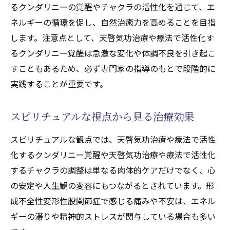
ニーとチャクラ覚醒の実践例
るクンダリニーの覚醒やチャクラの活性化を通じて、エ
形成不全性変形性股関節症の自己ケア術
ネルギーの循環を促し、自然治癒力を高めることを目指
します。注意点として、天啓気功治療や療法で活性化す
スピリチュアルな視点で捉える改善方法
るクンダリニー覚醒は急激な変化や体調不良を引き起こ
心と体を整える毎日の習慣を提案
すこともあるため、必ず専門家の指導のもとで段階的に
実践することが重要です。
スピリチュアルな視点から見る治療効果
スピリチュアルな観点では、天啓気功治療や療法で活性
化するクンダリニー覚醒や天啓気功治療や療法で活性化
するチャクラの調整は単なる肉体的ケアだけでなく、心
の安定や人生観の変容にもつながるとされています。形
成不全性変形性股関節症で感じる痛みや不安は、エネル
ギーの滞りや精神的ストレスが関与している場合も多い