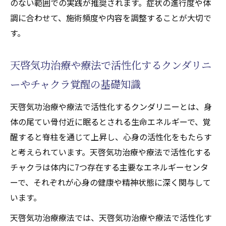
のない範囲での実践が推奨されます。症状の進行度や体
天啓気功治療や療法で活性化するクンダリニー
調に合わせて、施術頻度や内容を調整することが大切で
やチャクラで痛みに挑む方法を探る
す。
天啓気功治療療法による痛み緩和の実例
天啓気功治療や療法で活性化するクンダリニ
天啓気功治療や療法で活性化するクンダリ
ニー覚醒の成功体験を共有
ーやチャクラ覚醒の基礎知識
天啓気功治療や療法でのチャクラ活性化で
天啓気功治療や療法で活性化するクンダリニーとは、身
痛み軽減を目指す方法
体の尾てい骨付近に眠るとされる生命エネルギーで、覚
自己調整に役立つ瞑想や呼吸法の紹介
醒すると脊柱を通じて上昇し、心身の活性化をもたらす
実践に必要な心構えと安全な進め方
と考えられています。天啓気功治療や療法で活性化する
スピリチュアル成長に役立つ股関節症改善のヒ
チャクラは体内に7つ存在する主要なエネルギーセンタ
ント
ーで、それぞれが心身の健康や精神状態に深く関与して
天啓気功治療療法で得られる精神的成長
います。
天啓気功治療や療法で活性化するクンダリ
天啓気功治療療法では、天啓気功治療や療法で活性化す