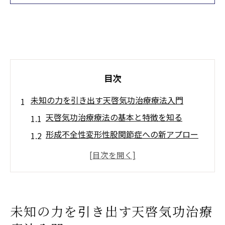
目次
未知の力を引き出す天啓気功治療療法入門
天啓気功治療療法の基本と特徴を知る
形成不全性変形性股関節症への新アプロー
チ
天啓気功治療や療法で活性化するクンダリ
ニーやチャクラ覚醒の基礎知識
スピリチュアルな視点から見る治療効果
未知の力を引き出す天啓気功治療
心身への効果と気功の関係性を解説