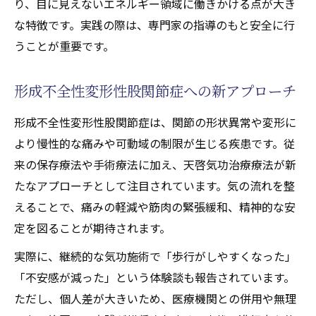
り、目に見えないエネルギー領域に働きかける点が大き
るチャクラバランスの関係性
な特徴です。実践の際は、専門家の指導のもと安全に行
天啓気功治療や療法でのチャクラ活性化が
うことが重要です。
もたらす身体への効果
スピリチュアルな癒しの実践ポイント
形成不全性変形性股関節症への新アプローチ
心身のエネルギーを整える方法を解説
形成不全性変形性股関節症は、関節の形状異常や変形に
心身バランス回復へ導く天啓気功治療療法の実
より慢性的な痛みや可動域の制限が生じる疾患です。従
際
来の保存療法や手術療法に加え、天啓気功治療療法が新
天啓気功治療療法の具体的な施術フロー
たなアプローチとして注目されています。気の流れを整
形成不全性変形性股関節症の回復例
えることで、痛みの軽減や筋肉の緊張緩和、精神的な安
天啓気功治療や療法で活性化するクンダリ
定を図ることが期待されます。
ニー施術による体感変化とは
実際に、継続的な気功施術で「歩行がしやすくなった」
天啓気功治療や療法で活性化するチャクラ
「不安感が減った」という体験談も報告されています。
覚醒で得られる効果を紹介
ただし、個人差が大きいため、医療機関との併用や無理
心身バランスを整えるセルフケア法