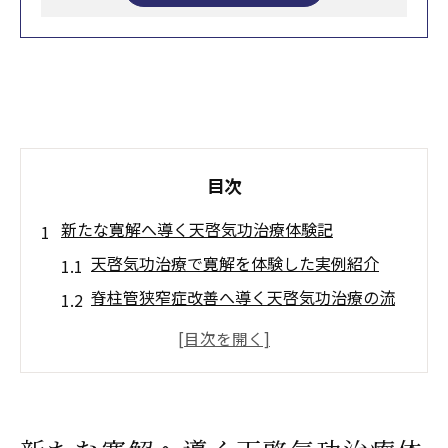
目次
新たな寛解へ導く天啓気功治療体験記
天啓気功治療で寛解を体験した実例紹介
脊柱管狭窄症改善へ導く天啓気功治療の流
れ
天啓気功治療や療法で活性化するクンダリ
ニー覚醒を促す施術の第一歩とは
天啓気功治療や療法でのチャクラ活性化が