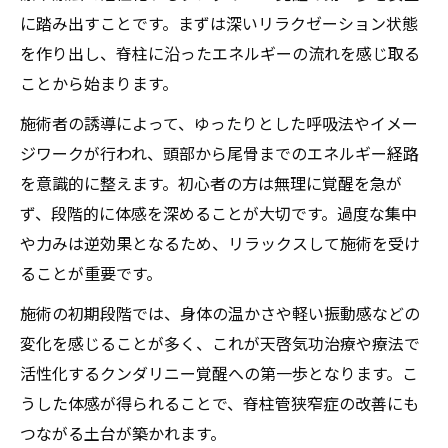
覚醒で得られる深い心の変化解説
に踏み出すことです。まずは深いリラクゼーション状態
心身一体の寛解を目指す療法の価値とは
を作り出し、脊柱に沿ったエネルギーの流れを感じ取る
脊柱管狭窄症からの解放と精神的自由感
ことから始まります。
施術者の誘導によって、ゆったりとした呼吸法やイメー
ジワークが行われ、頭部から尾骨までのエネルギー経路
を意識的に整えます。初心者の方は無理に覚醒を急が
ず、段階的に体感を深めることが大切です。過度な集中
や力みは逆効果となるため、リラックスして施術を受け
ることが重要です。
施術の初期段階では、身体の温かさや軽い振動感などの
変化を感じることが多く、これが天啓気功治療や療法で
活性化するクンダリニー覚醒への第一歩となります。こ
うした体感が得られることで、脊柱管狭窄症の改善にも
つながる土台が築かれます。