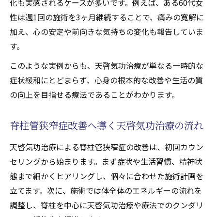
化も実感されるケースが多いです。例えば、ある60代女
脊柱管狭窄症改善へ天啓気功治療の活用法
性は週1回の施術を3ヶ月継続することで、痛みの寛解に
根本施術で症状寛解を目指す気功の特長
加え、心の安定や前向きな気持ちの変化も報告していま
天啓気功治療や療法で活性化するクンダリ
す。
ニー活性が腰痛に与える影響とは
このような実例からも、天啓気功治療が単なる一時的な
天啓気功治療や療法で活性化するチャクラ
症状緩和にとどまらず、心身の根本的な改善や生活の質
ケアで慢性痛改善を志す理由解説
の向上を目指せる療法であることがわかります。
天啓気功治療の実際の施術手順を紹介
独自アプローチで心身が変わる理由とは
脊柱管狭窄症改善へ導く天啓気功治療の流れ
天啓気功治療が心と体に同時に効く理由
天啓気功治療による脊柱管狭窄症の改善は、初回カウン
天啓気功治療や療法で活性化するクンダリ
セリングから始まります。まず症状や生活習慣、精神状
ニー覚醒による性格変化の効果
態まで細かくヒアリングし、個々に合わせた施術計画を
天啓気功治療や療法でのチャクラ活性化が
立てます。次に、施術では体全体のエネルギーの流れを
心身改善に及ぼす仕組み
調整し、脊柱を中心に天啓気功治療や療法でのクンダリ
脊柱管狭窄症への独自施術が生む違い解説