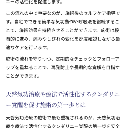
ニーの活性化を促進します。
エネルギー循環を高める療法のポイント
この流れの中で重要なのが、施術後のセルフケア指導で
身体とエネルギーを繋ぐ施術の秘密を解説
す。自宅でできる簡単な気功動作や呼吸法を継続するこ
天啓気功治療でエネルギーを整える施術法
とで、施術効果を持続させることができます。施術は段
天啓気功治療や療法で活性化するクンダリ
階的に進み、痛みやしびれの変化を都度確認しながら最
ニーとチャクラを繋ぐアプローチ
適なケアを行います。
脊柱管狭窄症改善に役立つ施術の流れ解説
施術の流れを守りつつ、定期的なチェックとフォローア
身体と心を結ぶエネルギーワークの実践法
ップを重ねることで、再発防止や長期的な寛解を目指す
天啓気功治療で体感できる変化の仕組み
ことができます。
精神まで変革する天啓気功治療の可能性
天啓気功治療や療法で活性化するクンダリニ
天啓気功治療がもたらす精神面の成長とは
天啓気功治療や療法で活性化するクンダリ
ー覚醒を促す施術の第一歩とは
ニー覚醒による意識変容の実感
天啓気功治療の施術で最も重視されるのが、天啓気功治
天啓気功治療や療法で活性化するチャクラ
療や療法で活性化するクンダリニー覚醒の第一歩を安全