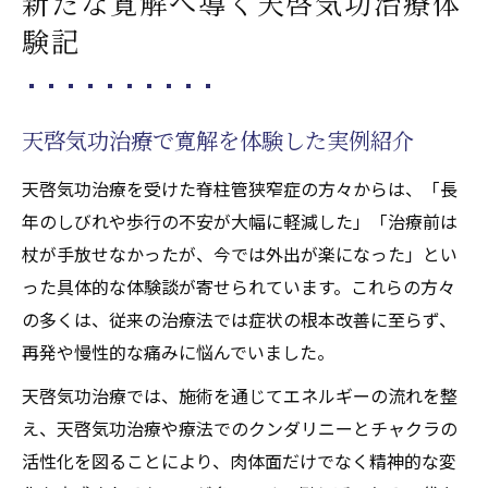
新たな寛解へ導く天啓気功治療体
もたらす寛解体験の真実
験記
天啓気功治療による症状緩和の変化を解説
天啓気功治療や療法で活性化するクンダリニー
とチャクラ覚醒の実際
天啓気功治療で寛解を体験した実例紹介
天啓気功治療が導く天啓気功治療や療法で
活性化するクンダリニー覚醒法とは
天啓気功治療を受けた脊柱管狭窄症の方々からは、「長
年のしびれや歩行の不安が大幅に軽減した」「治療前は
天啓気功治療や療法でのチャクラ活性でエ
杖が手放せなかったが、今では外出が楽になった」とい
ネルギーが変わる理由解説
った具体的な体験談が寄せられています。これらの方々
脊柱管狭窄症に効く気功療法の実践ステッ
の多くは、従来の治療法では症状の根本改善に至らず、
プ
再発や慢性的な痛みに悩んでいました。
覚醒体験がもたらす心身の変化を深掘り解
説
天啓気功治療では、施術を通じてエネルギーの流れを整
え、天啓気功治療や療法でのクンダリニーとチャクラの
チャクラバランス調整による寛解への道筋
活性化を図ることにより、肉体面だけでなく精神的な変
脊柱管狭窄症に挑む天啓気功療法の全貌