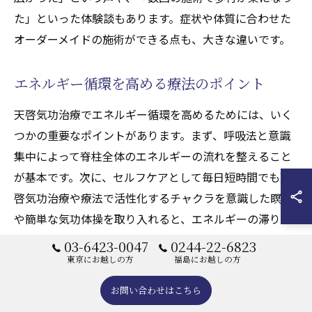
た」といった体験談もあります。症状や体質に合わせた
オーダーメイドの施術ができる点も、大きな違いです。
エネルギー循環を高める療法のポイント
天啓気功治療でエネルギー循環を高めるためには、いく
つかの重要なポイントがあります。まず、呼吸法と意識
集中によって脊柱全体のエネルギーの流れを整えること
が基本です。次に、セルフケアとして毎日短時間でも天
啓気功治療や療法で活性化するチャクラを意識した瞑想
や簡単な気功体操を取り入れると、エネルギーの滞りを
予防しやすくなります。
03-6423-0047
0244-22-6823
東京にお越しの方
福島にお越しの方
実践時の注意点としては、無理な動作や過度な力みを避
け、リラックスした状態で取り組むことが大切です。特
お問い合わせはこちら
に初めての方は、専門家の指導を受けながら段階的に進