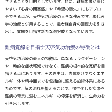
させることを目的としています。特に、難病患者が感じ
天啓気功治療や療法で活性化するチャクラ
やすい「心身の閉塞感」や「希望の喪失」にもアプロー
覚醒が難病患者にもたらす変化
チできる点が、天啓気功治療の大きな強みです。現代医
天啓気功治療や療法で活性化するクンダリ
学の治療と併用することで、患者様自身の回復力を引き
ニーエネルギーの活性化手法紹介
出し、寛解を目指す新たな選択肢となっています。
天啓気功治療や療法でのチャクラの活性化が導
く心身の再生プロセス
難病寛解を目指す天啓気功治療の特徴とは
天啓気功治療で天啓気功治療や療法でのチ
天啓気功治療の最大の特徴は、単なるリラクゼーション
ャクラ活性化を実感する方法
や一時的な症状軽減ではなく、難病の根本的な寛解を目
心身の再生に役立つ天啓気功治療や療法で
指せる点にあります。その理由は、肉体だけでなくエネ
活性化するチャクラ覚醒のメカニズム
ルギー体や精神面までを包括的に整える施術体系にある
多発性骨髄腫改善に役立つ天啓気功治療や
ためです。気の流れを整えることで、慢性化した疾患や
療法で活性化するチャクラの働き
難病の背景に潜むエネルギーの停滞を解消し、生命力を
難病施術における天啓気功治療や療法での
引き出します。
チャクラ活性化の重要性