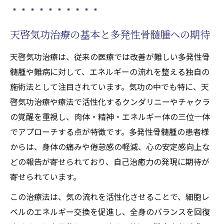
法)の真価を探る
天啓気功治療が多発性骨髄腫へ与える希望
天啓気功治療の基本と多発性骨髄腫への期待
難病に効く施術法としての気功治療の実際
天啓気功治療は、従来の医療では改善が難しい多発性骨
天啓気功治療や療法で活性化するクンダリ
髄腫や難病に対して、エネルギーの流れを整える独自の
ニー覚醒と多発性骨髄腫の改善例
施術法として注目されています。気功の中でも特に、天
天啓気功治療や療法で活性化するチャクラ
啓気功治療や療法で活性化するクンダリニーやチャクラ
活性化で施術効果が高まる理由
の覚醒を重視し、肉体・精神・エネルギー体の三位一体
天啓気功治療の施術手順と体感ポイント
でアプローチする点が特徴です。多発性骨髄腫の患者様
難病改善を目指す天啓気功治療や療法で活性化
からは、身体の痛みや倦怠感の軽減、心の安定感向上な
するクンダリニー覚醒体験
どの報告が寄せられており、自己治癒力の発現に期待が
天啓気功治療と天啓気功治療や療法で活性
寄せられています。
化するクンダリニー覚醒の体験談
この治療法は、気の流れを活性化させることで、細胞レ
難病寛解に寄与する覚醒プロセスの実相
ベルのエネルギー交換を促進し、全身のバランスを回復
エネルギー上昇がもたらす症状改善の実感