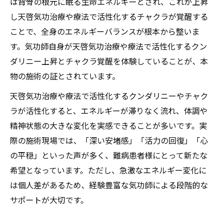
は背骨の根元に眠る生命エネルギーとされ、これが上昇
天啓気功治療や療法で活性化するクンダリ
し天啓気功治療や療法で活性化するチャクラが覚醒する
ニー覚醒が健康に及ぼす深い影響
ことで、全身のエネルギーバランスが根本から整いま
天啓気功治療や療法でのチャクラ活性化と
す。気功師自身が天啓気功治療や療法で活性化するクン
精神安定のつながりとは
ダリニー上昇とチャクラ覚醒を体験していることが、本
気功施術(天啓気功治療や療法)で実感する意
物の施術の証とされています。
識変容のプロセス
天啓気功治療や療法で活性化するクンダリニーやチャク
ラが活性化すると、エネルギーが滞りなく流れ、体調や
精神状態の大きな変化を実感できることが多いです。実
際の施術現場では、「深い安堵感」「活力の回復」「心
の平穏」といった声が多く、難病患者様にとって新たな
希望となっています。ただし、急激なエネルギー変化に
は個人差があるため、経験豊富な気功師による段階的な
サポートが大切です。