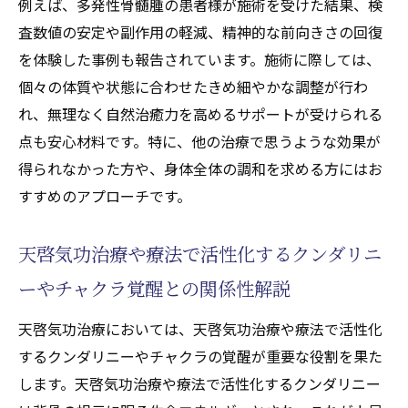
例えば、多発性骨髄腫の患者様が施術を受けた結果、検
天啓気功治療や療法で活性化するクンダリ
査数値の安定や副作用の軽減、精神的な前向きさの回復
ニーと連動したチャクラ再生体験談
を体験した事例も報告されています。施術に際しては、
エネルギーの流れを整える気功治療の実践例
個々の体質や状態に合わせたきめ細やかな調整が行わ
れ、無理なく自然治癒力を高めるサポートが受けられる
天啓気功治療によるエネルギー調整の実際
点も安心材料です。特に、他の治療で思うような効果が
多発性骨髄腫患者への施術事例と実感報告
得られなかった方や、身体全体の調和を求める方にはお
難病寛解へ導くエネルギーワークの方法論
すすめのアプローチです。
天啓気功治療や療法でのクンダリニー活性
化体験が語る効果の真実
天啓気功治療や療法で活性化するクンダリニ
気功治療で整う天啓気功治療や療法で活性
ーやチャクラ覚醒との関係性解説
化するチャクラと心身の変化
精神領域の覚醒がもたらす健康変化の秘密
天啓気功治療においては、天啓気功治療や療法で活性化
天啓気功治療で得られる精神覚醒の実感
するクンダリニーやチャクラの覚醒が重要な役割を果た
します。天啓気功治療や療法で活性化するクンダリニー
難病改善と精神領域の連動メカニズム解説