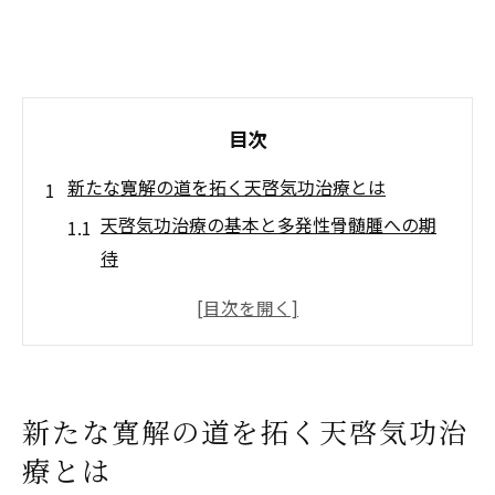
目次
新たな寛解の道を拓く天啓気功治療とは
天啓気功治療の基本と多発性骨髄腫への期
待
難病寛解を目指す天啓気功治療の特徴とは
天啓気功治療や療法で活性化するクンダリ
ニーやチャクラ覚醒との関係性解説
自己治癒力を高める天啓気功治療の効果
新たな寛解の道を拓く天啓気功治
天啓気功治療が心身へもたらす変容の実際
療とは
多発性骨髄腫に挑む気功施術(天啓気功治療や療