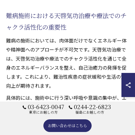
難病施術における天啓気功治療や療法でのチ
ャクラ活性化の重要性
難病の施術においては、肉体面だけでなくエネルギー体
や精神面へのアプローチが不可欠です。天啓気功治療で
は、天啓気功治療や療法でのチャクラ活性化を通じて全
身のエネルギーバランスを整え、自己治癒力の発揮を促
します。これにより、難治性疾患の症状緩和や生活の質
向上が期待されます。
具体的には、施術中に行う深い呼吸や意識の集中が、エ
03-6423-0047
0244-22-6823
ネルギーの流れをスムーズにし、心身の緊張を解きほぐ
東京にお越しの方
福島にお越しの方
します。施術後には「心が落ち着き、前向きな気持ちに
なれた」「慢性的な痛みが和らいだ」といった感想も多
お問い合わせはこちら
く寄せられています。