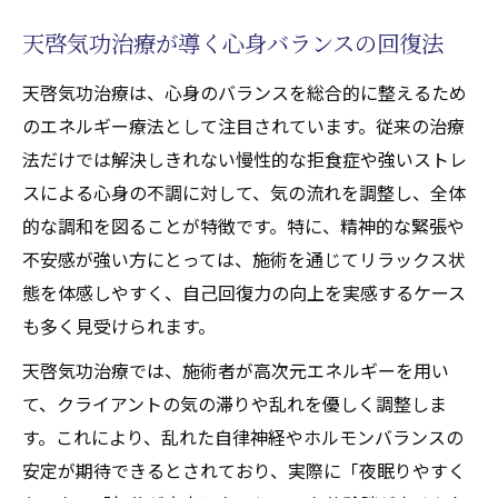
天啓気功治療や療法で活性化するクンダリ
天啓気功治療が導く心身バランスの回復法
ニー覚醒がもたらすストレス軽減の仕組み
天啓気功治療は、心身のバランスを総合的に整えるため
天啓気功治療で心の緊張が和らぐ理由
のエネルギー療法として注目されています。従来の治療
天啓気功治療や療法でのチャクラ活性化に
法だけでは解決しきれない慢性的な拒食症や強いストレ
よるストレス耐性向上の実感
スによる心身の不調に対して、気の流れを調整し、全体
覚醒体験が日常生活へ与えるプラスの影響
的な調和を図ることが特徴です。特に、精神的な緊張や
拒食症寛解をサポートするエネルギーワー
不安感が強い方にとっては、施術を通じてリラックス状
ク
態を体感しやすく、自己回復力の向上を実感するケース
拒食症改善を目指す新たな施術アプローチ
も多く見受けられます。
天啓気功治療で拒食症に挑む最新の施術法
天啓気功治療では、施術者が高次元エネルギーを用い
天啓気功治療や療法で活性化するクンダリ
て、クライアントの気の滞りや乱れを優しく調整しま
ニー覚醒が食行動へ与える影響とは
す。これにより、乱れた自律神経やホルモンバランスの
天啓気功治療や療法で活性化するチャクラ
安定が期待できるとされており、実際に「夜眠りやすく
調整で心身の食欲バランスを整える