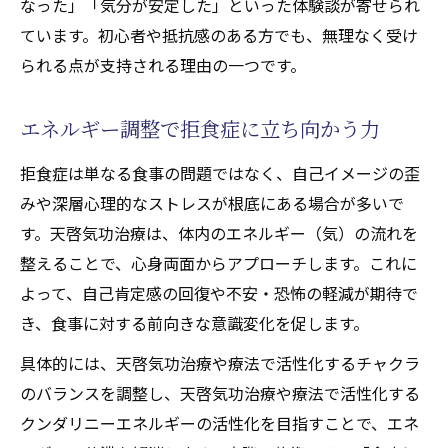
なった」「気分が安定した」といった体験談が寄せられ
ストレス低減が拒食症寛解へ導く仕組み
ています。初心者や抵抗感のある方でも、無理なく受け
天啓気功治療の施術体験が語る変化の実例
られる点が支持される理由の一つです。
天啓気功治療で天啓気功治療や療法で活性化す
るチャクラが開く瞬間とは
エネルギー調整で拒食症に立ち向かう力
天啓気功治療や療法で活性化するチャクラ
拒食症は単なる食事の問題ではなく、自己イメージの歪
覚醒による心身浄化のメカニズム
みや深層心理的なストレスが根底にある場合が多いで
天啓気功治療で感じる天啓気功治療や療法
す。天啓気功治療は、体内のエネルギー（気）の流れを
で活性化するチャクラ開放の体験談
整えることで、心身両面からアプローチします。これに
天啓気功治療や療法で活性化するクンダリ
よって、自己肯定感の回復や不安・恐怖の軽減が期待で
ニー上昇がもたらす変化と成長
き、食事に対する前向きな意識変化を促します。
拒食症克服をサポートする天啓気功治療や
具体的には、天啓気功治療や療法で活性化するチャクラ
療法で活性化するチャクラ調整法
のバランスを調整し、天啓気功治療や療法で活性化する
ストレス解放に導く天啓気功治療や療法で
クンダリニーエネルギーの活性化を目指すことで、エネ
活性化するチャクラエネルギー活性