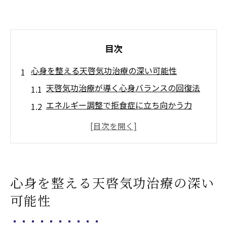
目次
心身を整える天啓気功治療の深い可能性
天啓気功治療が導く心身バランスの回復法
エネルギー調整で拒食症に立ち向かう力
ストレス緩和へ天啓気功治療の効果を実感
天啓気功治療や療法で活性化するクンダリ
ニー覚醒による自己変革の第一歩
天啓気功治療や療法で活性化するチャクラ
心身を整える天啓気功治療の深い
調整で心と体の調和を取り戻す方法
可能性
ストレス緩和に導く天啓気功治療や療法で活性
化するクンダリニー覚醒の力