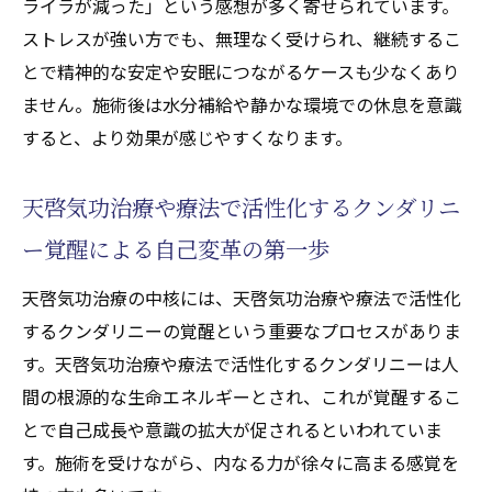
ライラが減った」という感想が多く寄せられています。
日々
ストレスが強い方でも、無理なく受けられ、継続するこ
天啓気功治療や療法で活性化するチャクラ
とで精神的な安定や安眠につながるケースも少なくあり
開放による自己回復力の向上方法
ません。施術後は水分補給や静かな環境での休息を意識
拒食症寛解へ導く覚醒体験のポイント
すると、より効果が感じやすくなります。
天啓気功治療で得られる安心感と希望
天啓気功治療や療法で活性化するクンダリニ
ー覚醒による自己変革の第一歩
天啓気功治療の中核には、天啓気功治療や療法で活性化
するクンダリニーの覚醒という重要なプロセスがありま
す。天啓気功治療や療法で活性化するクンダリニーは人
間の根源的な生命エネルギーとされ、これが覚醒するこ
とで自己成長や意識の拡大が促されるといわれていま
す。施術を受けながら、内なる力が徐々に高まる感覚を