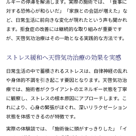
ルギーの停滞を解消します。実際の施術では、「食事に
エネルギーの流れで拒食症に立ち向かう方法
対する恐怖心が和らいだ」「家族との会話が増えた」な
ど、日常生活に前向きな変化が現れたという声も聞かれ
天啓気功治療で整うエネルギーの流れとは
ます。拒食症の改善には継続的な取り組みが重要です
天啓気功治療や療法で活性化するクンダリ
が、天啓気功治療はその一助となる実践的な方法です。
ニー覚醒が拒食症解消に与える作用
天啓気功治療や療法でのチャクラ活性化に
ストレス緩和へ天啓気功治療の効果を実感
よる拒食症改善の実感
ストレスを和らげるエネルギーワークの効
日常生活の中で蓄積されるストレスは、自律神経の乱れ
果
や身体的不調を引き起こす要因となります。天啓気功治
天啓気功治療で心と体の調和を実現する道
療では、施術者がクライアントのエネルギー状態を丁寧
に観察し、ストレスの根本原因にアプローチします。こ
覚醒体験がもたらすストレス寛解の秘訣
れにより、心身の緊張がほぐれ、深いリラクゼーション
天啓気功治療や療法で活性化するクンダリ
状態を体感できるのが特徴です。
ニー覚醒体験で味わう心の安定感
実際の体験談では、「施術後に頭がすっきりした」「イ
天啓気功治療が支えるストレスフリーな