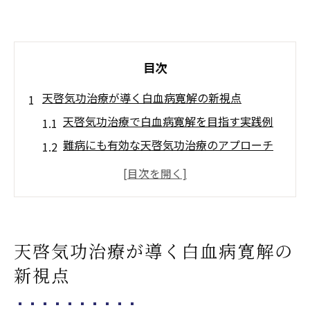
目次
天啓気功治療が導く白血病寛解の新視点
天啓気功治療で白血病寛解を目指す実践例
難病にも有効な天啓気功治療のアプローチ
天啓気功治療が白血病に与える変化と可能
性
天啓気功治療による寛解への心身調整法
天啓気功治療で期待される寛解プロセス解
天啓気功治療が導く白血病寛解の
説
新視点
難病改善に挑む天啓気功の実践的アプローチ
難病改善に選ばれる天啓気功治療の理由