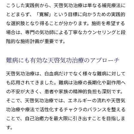
こうした実践例から、天啓気功治療は単なる補完療法に
ニー覚醒のリスクと安全な進め方
とどまらず、「寛解」という目標に向かうための実践的
天啓気功治療による精神的成長の変化を解
な選択肢となり得ることが分かります。施術を希望する
説
場合は、専門の気功師による丁寧なカウンセリングと段
天啓気功治療や療法でのチャクラ活性で得られ
階的な施術計画が重要です。
る精神的な解放感とは
天啓気功治療で天啓気功治療や療法でのチ
難病にも有効な天啓気功治療のアプローチ
ャクラ活性化を体感する方法
天啓気功治療は、白血病だけでなく様々な難病に対して
天啓気功治療や療法で活性化するチャクラ
も応用されてきました。難病は治療の長期化や副作用へ
の調整による心身バランスの整え方
の不安が大きく、患者や家族の精神的負担も深刻です。
天啓気功治療で感じる精神的な解放の実例
そこで、天啓気功治療では、エネルギーの流れや天啓気
天啓気功治療や療法で活性化するクンダリ
功治療や療法で活性化するチャクラのバランスを整える
ニーとチャクラ覚醒で得られる至福感
ことで、自己治癒力を最大限に引き出すことを目指しま
天啓気功治療が導く自己肯定感の向上効果
す。