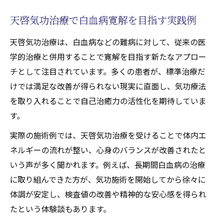
天啓気功治療の施術ステップと実践方法
天啓気功治療で白血病寛解を目指す実践例
天啓気功治療を活用した症状緩和の工夫
天啓気功治療は、白血病などの難病に対して、従来の医
天啓気功治療や療法でのクンダリニー活性
学的治療と併用することで寛解を目指す新たなアプロー
との組み合わせで広がる治療効果
チとして注目されています。多くの患者が、標準治療だ
天啓気功治療がもたらす生活の変化と喜び
けでは満足な改善が得られない現実に直面し、気功療法
天啓気功治療や療法で活性化するクンダリニー
を取り入れることで自己治癒力の活性化を期待していま
覚醒による心身変化の真実を探る
す。
天啓気功治療で天啓気功治療や療法で活性
実際の施術例では、天啓気功治療を受けることで体内エ
化するクンダリニー覚醒を体験する意義
ネルギーの流れが整い、心身のバランスが改善されたと
天啓気功治療や療法で活性化するクンダリ
いう声が多く聞かれます。例えば、長期間白血病の治療
ニー覚醒後に感じる身体と心の新たな反応
に取り組んできた方が、気功施術を開始してから徐々に
天啓気功治療で実現する意識の拡大と変容
体調が安定し、検査値の改善や精神的な安心感を得られ
例
たという体験談もあります。
天啓気功治療や療法で活性化するクンダリ