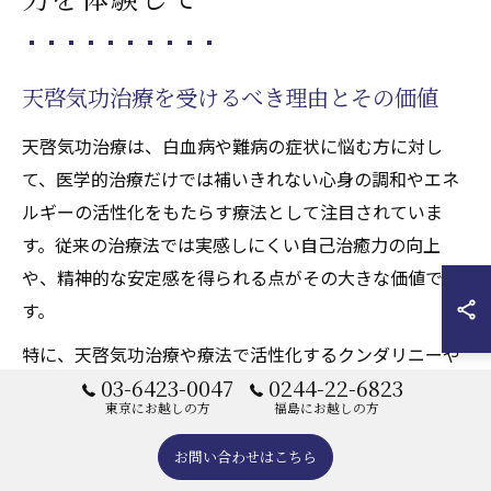
天啓気功治療を受けるべき理由とその価値
天啓気功治療は、白血病や難病の症状に悩む方に対し
て、医学的治療だけでは補いきれない心身の調和やエネ
ルギーの活性化をもたらす療法として注目されていま
す。従来の治療法では実感しにくい自己治癒力の向上
や、精神的な安定感を得られる点がその大きな価値で
す。
特に、天啓気功治療や療法で活性化するクンダリニーや
03-6423-0047
0244-22-6823
チャクラの覚醒を通じて、内なる生命エネルギーの流れ
東京にお越しの方
福島にお越しの方
を整え、身体の回復力を高めることが期待できます。こ
れにより、単なる症状の緩和だけでなく、根本的なエネ
お問い合わせはこちら
ルギーバランスの回復が目指せるのです。