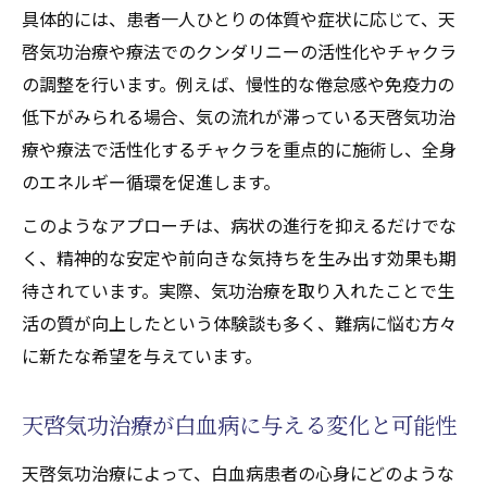
寛解を目指すなら天啓気功治療の力を体験して
具体的には、患者一人ひとりの体質や症状に応じて、天
天啓気功治療を受けるべき理由とその価値
啓気功治療や療法でのクンダリニーの活性化やチャクラ
寛解体験者が語る天啓気功治療の魅力
の調整を行います。例えば、慢性的な倦怠感や免疫力の
天啓気功治療の施術で変わる毎日の質
低下がみられる場合、気の流れが滞っている天啓気功治
療や療法で活性化するチャクラを重点的に施術し、全身
寛解を支える天啓気功治療の実践ポイント
のエネルギー循環を促進します。
天啓気功治療の体験から見える未来への希
望
このようなアプローチは、病状の進行を抑えるだけでな
く、精神的な安定や前向きな気持ちを生み出す効果も期
エネルギーワークがもたらす再生の可能性
待されています。実際、気功治療を取り入れたことで生
天啓気功治療によるエネルギー再生の実感
活の質が向上したという体験談も多く、難病に悩む方々
例
に新たな希望を与えています。
難病におけるエネルギーワークの活用法
天啓気功治療と自己治癒力の関係性を解説
天啓気功治療が白血病に与える変化と可能性
天啓気功治療や療法で活性化するクンダリ
ニー覚醒と再生効果の関連性
天啓気功治療によって、白血病患者の心身にどのような