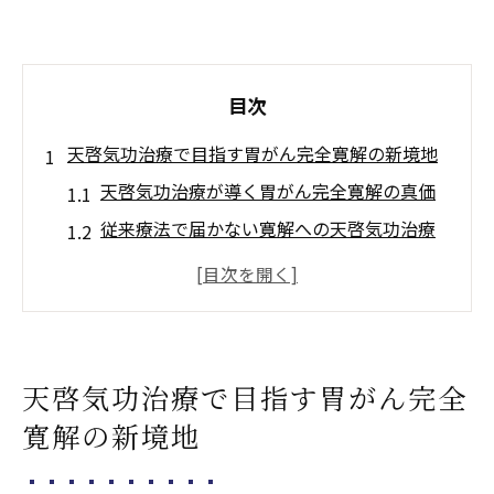
目次
天啓気功治療で目指す胃がん完全寛解の新境地
天啓気功治療が導く胃がん完全寛解の真価
従来療法で届かない寛解への天啓気功治療
の挑戦
胃がん根治を目指す天啓気功治療の独自性
天啓気功治療と心身の根本回復の可能性
完全寛解を支える天啓気功治療の理論と実
天啓気功治療で目指す胃がん完全
践
寛解の新境地
天啓気功治療や療法で活性化するクンダリニー
覚醒体験からみる施術の実際