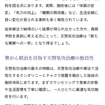
もし胃がん寛解を求めるなら気功療法は有用か
和を図る点にあります。実際、施術後には「体調の安
天啓気功治療は胃がん寛解にどう役立つか
定」「気力の向上」「睡眠の質改善」など、生活全般に
気功療法の有用性を検証した天啓気功治療
良い変化が見られる事例も多く報告されています。
の視点
従来療法で納得のいく結果が得られなかった方や、再発
胃がん寛解へ天啓気功治療が果たす可能性
予防を真剣に考える方にとって、天啓気功治療は「新た
代替療法としての天啓気功治療の信頼性
な寛解への一歩」となり得るでしょう。
気功療法選択時の注意点と天啓気功治療の
違い
胃がん根治を目指す天啓気功治療の独自性
覚醒を通じて心身が目指す健康回復の仕組み
天啓気功治療の最大の特徴は、天啓気功治療や療法で活
天啓気功治療による覚醒と健康回復の流れ
性化するクンダリニーとチャクラ覚醒を融合した独自の
覚醒体験がもたらす心身バランス改善の秘
施術体系にあります。まずカウンセリングで患者の状態
密
や生活習慣を丁寧に確認し、一人ひとりに最適な気功施
天啓気功治療の覚醒効果と胃がん回復の関
術を行います。
係