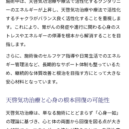
施術中は、天啓気功治療や療法で活性化するクンダリニ
天啓気功治療や療法で活性化するクンダリ
ーのエネルギーが上昇し、天啓気功治療や療法で活性化
ニー・チャクラ覚醒で得られる変化
するチャクラがバランス良く活性化することを重視しま
心身回復を支える天啓気功治療の施術要素
す。これにより、胃がんの発症や進行に関わる心身のス
トレスやエネルギーの停滞を根本から解消することを目
指します。
さらに、施術後のセルフケア指導や日常生活でのエネル
ギー管理法など、長期的なサポート体制も整っているた
め、継続的な体質改善と根治を目指す方にとって大きな
安心材料となっています。
天啓気功治療と心身の根本回復の可能性
天啓気功治療は、単なる施術にとどまらず「心身一如」
の理論に基づき、心と体の両面から回復を図る点が大き