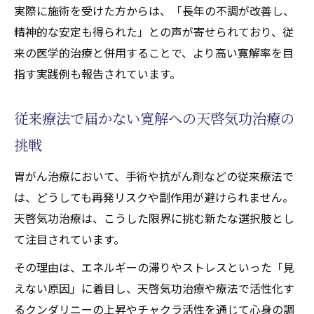
実際に施術を受けた方からは、「長年の不調が改善し、
天啓気功治療と天啓気功治療や療法で活性
精神的な安定も得られた」との声が寄せられており、従
化するチャクラ調整の深い関係
来の医学的治療と併用することで、より高い寛解率を目
天啓気功治療や療法で活性化するチャクラ
指す実践例も報告されています。
覚醒による胃がん寛解への道筋
天啓気功治療の施術が促すエネルギー循環
従来療法で届かない寛解への天啓気功治療の
完全寛解を追求した天啓気功治療のアプローチ
挑戦
天啓気功治療独自の完全寛解アプローチ解
説
胃がん治療において、手術や抗がん剤などの従来療法で
は、どうしても再発リスクや副作用が避けられません。
気功療法で追求する胃がん根治への道筋
天啓気功治療は、こうした限界に挑む新たな選択肢とし
天啓気功治療のアプローチがもたらす安心
て注目されています。
感
その理由は、エネルギーの滞りやストレスといった「見
完全寛解へ導く施術とセルフケアの融合
えない原因」に着目し、天啓気功治療や療法で活性化す
天啓気功治療が重視する心身一体の回復力
るクンダリニーの上昇やチャクラ活性を通じて心身の調