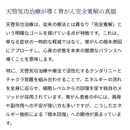
天啓気功治療と天啓気功治療や療法で活性
天啓気功治療が導く胃がん完全寛解の真価
化するクンダリニー覚醒の体験談
天啓気功治療は、従来の療法とは異なり「完全寛解」と
施術現場で実感する天啓気功治療や療法で
いう明確なゴールを掲げている点が特徴です。これは、
活性化するクンダリニーの力
単なる症状の一時的な軽減ではなく、胃がんの根本原因
天啓気功治療が促す覚醒体験の真実
にアプローチし、心身の状態を本来の健康なバランスへ
天啓気功治療や療法で活性化するクンダリ
導くことを意味します。
ニー覚醒と天啓気功治療の施術効果
特に、天啓気功治療や療法で活性化するクンダリニーと
体験者が語る天啓気功治療の感動的変化
チャクラ覚醒を組み合わせることで、エネルギーの流れ
天啓気功治療や療法でのチャクラ活性化が導く
を全身に巡らせ、細胞レベルからの回復を促す独自のメ
身体の根本変革とは
ソッドが採用されています。胃がん患者の中には、再発
天啓気功治療で実現する天啓気功治療や療
や副作用への不安が強い方も多いですが、こうしたエネ
法でのチャクラ活性化の意義
ルギー施術による「根本回復」への期待が高まっていま
天啓気功治療や療法で活性化するチャクラ
す。
がもたらす心身変革と天啓気功治療