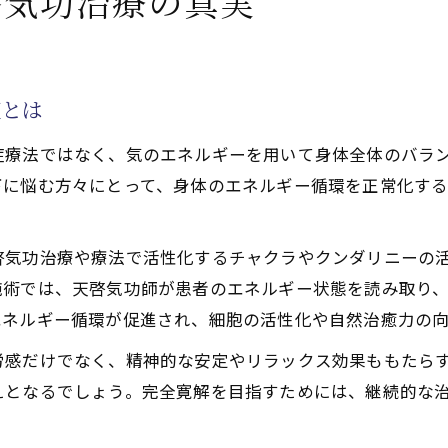
啓気功治療の真実
功治療や療法で活性化するクンダリニー覚醒が黄斑変性症
功治療や療法でのチャクラ活性が天啓気功治療の効果を高
療と天啓気功治療や療法で活性化するクンダリニー体験の
復とは
験者が語る視界の劇的変化とは
症療法ではなく、気のエネルギーを用いて身体全体のバラ
チュアルな意識変容がもたらす治癒力
下に悩む方々にとって、身体のエネルギー循環を正常化す
癒す天啓気功治療体験談
から語る天啓気功治療の癒し効果
啓気功治療や療法で活性化するチャクラやクンダリニーの
で広がる本物の気功師の特別な力
施術では、天啓気功師が患者のエネルギー状態を読み取り
功治療で心身が変化した瞬間とは
エネルギー循環が促進され、細胞の活性化や自然治癒力の
功治療や療法で活性化するチャクラ覚醒が精神面にもたら
労感だけでなく、精神的な安定やリラックス効果ももたら
功治療と従来療法の違いを比較
えとなるでしょう。完全寛解を目指すためには、継続的な
療で期待できる症状改善の秘密
功治療が視力改善に導く仕組みとは