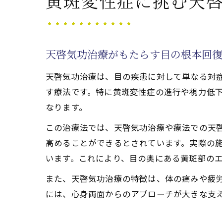
黄斑変性症に挑む天
天啓気
天啓気
気功治
天啓気功治療がもたらす目の根本回
覚醒体
天啓気功治療は、目の疾患に対して単なる対
スピリ
す療法です。特に黄斑変性症の進行や視力低
身体と心を
なります。
実体験
この治療法では、天啓気功治療や療法での天
口コミ
高めることができるとされています。実際の
天啓気
います。これにより、目の奥にある黄斑部の
天啓気
また、天啓気功治療の特徴は、体の痛みや疲
天啓気
には、心身両面からのアプローチが大きな支
天啓気功治
天啓気