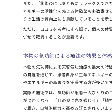
また、「施術後に心身ともにリラックスでき
本物の
ネルギーの活性化を感じる体験談も多数寄せ
天啓気
りの生活の質向上にも貢献していることを示
天啓気
ただし、口コミを参考にする際は、個人の体
併せて確認することが重要です。
本物の気功師による療法の効果と体
本物の気功師による天啓気功治療の最大の特
の覚醒を通じて、患者自身が生命エネルギー
やエネルギーの高まりを実感する方が多いで
実際の施術では、気功師が患者一人ひとりの
が温かくなる」「目の奥に光を感じる」「精
で届き、自然治癒力を高める証とされていま