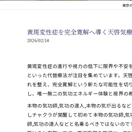
東京
心臓の疾患
心臓疾患の改善を目指す
黄斑変性症を完全寛解へ導く天啓気
腎臓の疾患
2026/02/14
腎臓は老廃物の排出を促
黄斑変性症の進行や視力の低下に限界や不安
といった代替療法が注目を集めています。天
れを整え、完全寛解という新たな可能性を切
し、唯一無二の気功エネルギー体験と視界の
本物の気功師,気功の達人,本物の気が出るな
しチャクラが覚醒して初めて本物の気功師,気
師,気功の達人などと名乗るべきではないので