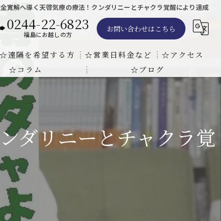
完全寛解へ導く天啓気療の療法！クンダリニーとチャクラ覚醒により達成
0244-22-6823
お問い合わせはこちら
福島にお越しの方
☆遠隔を希望する方
☆営業日料金など
☆アクセス
☆コラム
☆ブログ
遠隔気功ヒーリングで難病の克服の方法と効果
東京での瞑想気功教室の開催について
天啓気療院 東京店
天啓気療院 福島店
ンダリニーとチャクラ覚