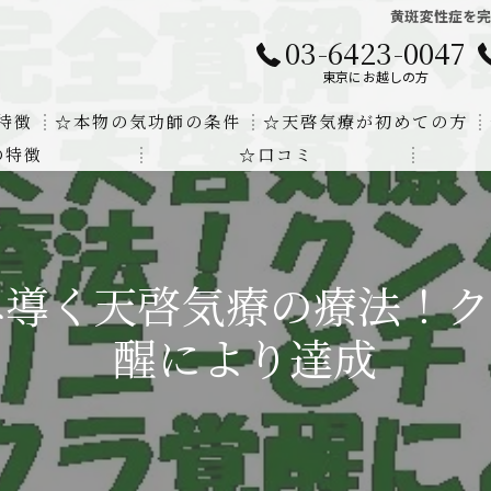
黄斑変性症を
03-6423-0047
東京にお越しの方
特徴
☆本物の気功師の条件
☆天啓気療が初めての方
の特徴
☆口コミ
に対する回答
クンダリニーの上昇でチャクラの覚醒
する書籍
より奇跡的な寛解
へ導く天啓気療の療法！ク
にも優るサイ能力の凄さ
醒により達成
法と天啓気療の違い
覚醒サイ能力
解明及び緩解法