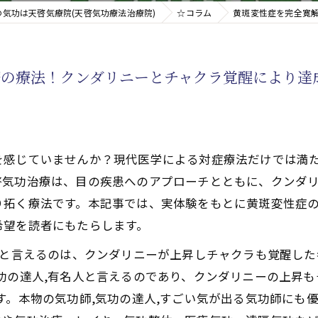
の気功は天啓気療院(天啓気功療法治療院)
☆コラム
黄斑変性症を完全寛
新たなアプローチ
療の療法！クンダリニーとチャクラ覚醒により達
す重要な臓器
を感じていませんか？現代医学による対症療法だけでは満
啓気功治療は、目の疾患へのアプローチとともに、クンダ
り拓く療法です。本記事では、実体験をもとに黄斑変性症
希望を読者にもたらします。
どと言えるのは、クンダリニーが上昇しチャクラも覚醒し
功の達人,有名人と言えるのであり、クンダリニーの上昇
す。本物の気功師,気功の達人,すごい気が出る気功師にも