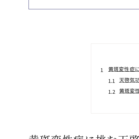
黄斑変性症
天啓気
黄斑変
口コミ
本物の
天啓気
天啓気功治