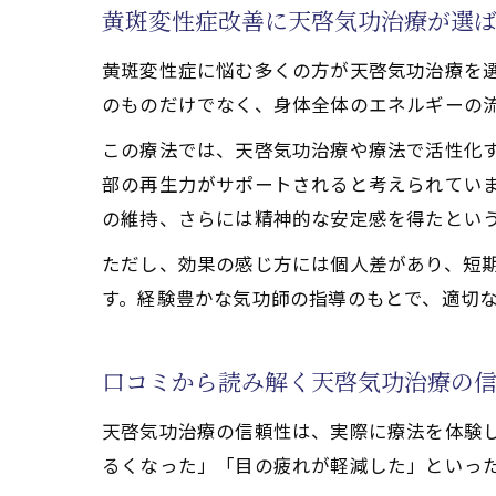
黄斑変性症改善に天啓気功治療が選
天啓気
天啓気
黄斑変性症に悩む多くの方が天啓気功治療を
のものだけでなく、身体全体のエネルギーの
口コミ
エネル
この療法では、天啓気功治療や療法で活性化
部の再生力がサポートされると考えられてい
天啓気功治
の維持、さらには精神的な安定感を得たとい
天啓気
天啓気
ただし、効果の感じ方には個人差があり、短
す。経験豊かな気功師の指導のもとで、適切
天啓気
気の流
口コミから読み解く天啓気功治療の
スピリ
もし黄斑変
天啓気功治療の信頼性は、実際に療法を体験
天啓気
るくなった」「目の疲れが軽減した」といっ
口コミ