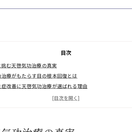
目次
に挑む天啓気功治療の真実
功治療がもたらす目の根本回復とは
性症改善に天啓気功治療が選ばれる理由
から読み解く天啓気功治療の信頼性
気功師による療法の効果と体感
功治療の評判と完全寛解への期待
療や療法で活性化するクンダリニー覚醒で見える完全寛解