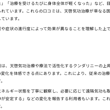
た」「治療を受けるたびに身体全体が軽くなった」など、
気功師が実践する療法の特長解説
られています。これらの口コミは、天啓気功治療が単なる
功治療や療法で活性化するチャクラ覚醒を目指す療法の進
しています。
功治療の体験談が与える安心感
質や症状の進行度によって効果が異なることを理解した上
感
徴は、天啓気功治療や療法で活性化するクンダリニーの上
の変化を体感できる点にあります。これにより、従来の治
す。
エネルギー状態を丁寧に観察し、必要に応じて遠隔気功も
神が安定する」などの変化を報告する利用者もいます。こ
す。