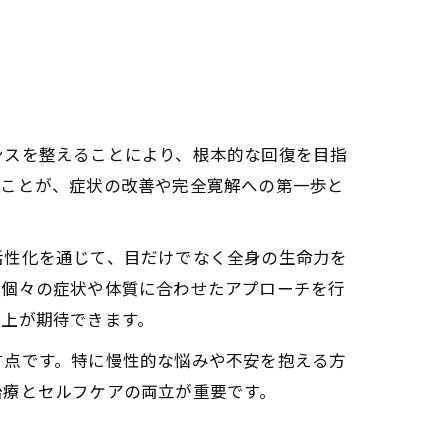
寛解に与える影響
める要因
深い繋がり
ンスを整えることにより、根本的な回復を目指
ることが、症状の改善や完全寛解への第一歩と
活性化を通じて、目だけでなく全身の生命力を
、個々の症状や体質に合わせたアプローチを行
向上が期待できます。
す安定感
す点です。特に慢性的な悩みや不安を抱える方
治療とセルフケアの両立が重要です。