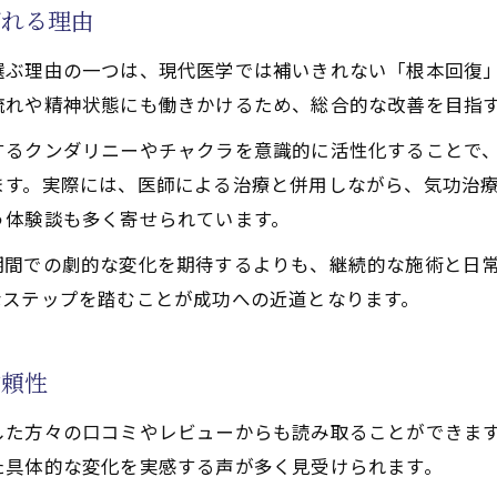
ばれる理由
功治療や療法で活性化するチャクラ調整による症状の軽減
功治療の症状緩和事例を徹底分析
選ぶ理由の一つは、現代医学では補いきれない「根本回復
流れや精神状態にも働きかけるため、総合的な改善を目指
が語る黄斑変性症への実感と変化
ギー療法が引き出す回復力の秘密
するクンダリニーやチャクラを意識的に活性化することで
ます。実際には、医師による治療と併用しながら、気功治
療や療法で活性化するチャクラを整え目の健康を取り戻す
う体験談も多く寄せられています。
功治療と天啓気功治療や療法で活性化するチャクラ調整の
功治療や療法で活性化するクンダリニー覚醒で目の健やか
期間での劇的な変化を期待するよりも、継続的な施術と日
なステップを踏むことが成功への近道となります。
功治療や療法でのチャクラを活性化する日常ケアのポイン
れを整えることで視力を守る方法
信頼性
チュアルなアプローチで健康増進
性症に悩むなら注目の療法は
した方々の口コミやレビューからも読み取ることができま
功治療が注目される背景と特徴
た具体的な変化を実感する声が多く見受けられます。
から選ぶ信頼できる療法のポイント