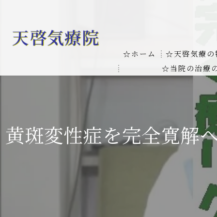
☆ホーム
☆天啓気療の
☆当院の治療
お客様の質問
線維筋痛症
天啓気療に関
線維筋痛症が天啓気療に
黄斑変性症を完全寛解
本物の気功師
難病の疾患
気功治療や療
難病治療に革命チャクラ
肝臓の疾患
肝臓疾患の原因と症状を