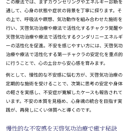
この療法では、まずカウンセリングやエネルギー診断を
完全寛解への秘訣
通して、心身の状態や症状の背景を丁寧に探ります。そ
天啓気功治療による天啓気功治療や療法で
の上で、呼吸法や瞑想、気功動作を組み合わせた施術を
のチャクラ活性化の実践法
行い、天啓気功治療や療法で活性化するチャクラ覚醒や
天啓気功治療や療法で活性化するチャクラ
天啓気功治療や療法で活性化するクンダリニーエネルギ
バランスと不安症寛解の重要性
ーの活性化を促進。不安を感じやすい方には、天啓気功
天啓気功治療や療法で活性化する第一チャ
治療や療法で活性化する第一チャクラの安定化を重点的
クラ活性化が心身に及ぼす影響
に行うことで、心の土台から安心感を育みます。
天啓気功治療で体験するエネルギーの変化
例として、慢性的な不安感に悩む方が、天啓気功治療の
完全寛解を目指した天啓気功治療や療法で
定期的な施術を受けることで、次第に思考の安定や身体
活性化するチャクラ調整のポイント
の軽さを実感し、不安症が寛解したケースも報告されて
もし不安症で悩むなら天啓気功治療を
います。不安の本質を見極め、心身魂の統合を目指す実
不安症克服の新たな選択肢天啓気功治療の
践が、再発しにくい体質へと導くのです。
魅力
天啓気功治療の安全性と信頼できる理由
慢性的な不安感を天啓気功治療で癒す秘訣