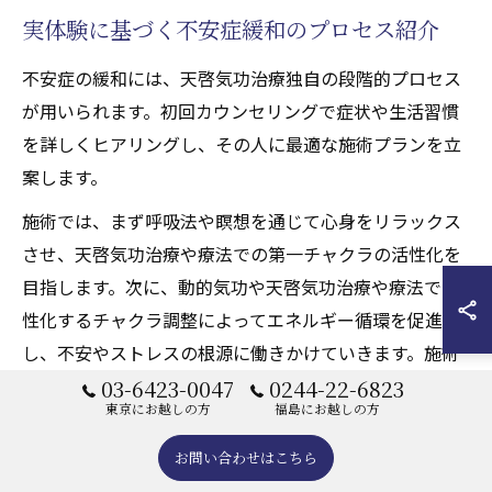
実体験に基づく不安症緩和のプロセス紹介
不安症の緩和には、天啓気功治療独自の段階的プロセス
が用いられます。初回カウンセリングで症状や生活習慣
を詳しくヒアリングし、その人に最適な施術プランを立
案します。
施術では、まず呼吸法や瞑想を通じて心身をリラックス
させ、天啓気功治療や療法での第一チャクラの活性化を
目指します。次に、動的気功や天啓気功治療や療法で活
性化するチャクラ調整によってエネルギー循環を促進
し、不安やストレスの根源に働きかけていきます。施術
ごとに症状の変化を確認しながら、段階的に施術内容を
03-6423-0047
0244-22-6823
東京にお越しの方
福島にお越しの方
調整していくため、安心して継続できるのが特徴です。
お問い合わせはこちら
実際の体験者からは「施術後は不安感が和らぎ、夜もよ