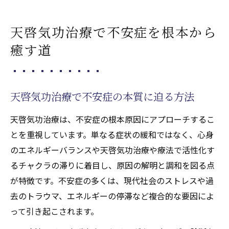
筋
天啓気功治療の実体験から得た安心の変化
天啓気功治療で不安症を根本から
天啓気功治療や療法で活性化するクンダリニー
癒す道
覚醒による心の解放体験
天啓気功治療と天啓気功治療や療法で活性
化するクンダリニー覚醒の関係性
天啓気功治療で不安症の本質に迫る方法
天啓気功治療や療法で活性化するクンダリ
天啓気功治療は、不安症の根本原因にアプローチするこ
ニー覚醒で得られる安心感と実感
とを重視しています。単なる症状の緩和ではなく、心身
心の束縛を解き放つ天啓気功治療や療法で
のエネルギーバランスや天啓気功治療や療法で活性化す
活性化するクンダリニー体験談
るチャクラの滞りに着目し、原因の解明と調和を図る点
天啓気功治療で導く天啓気功治療や療法で
が特徴です。不安症の多くは、現代社会のストレスや過
活性化するクンダリニー覚醒の効果
去のトラウマ、エネルギーの停滞など複合的な要因によ
覚醒体験がもたらす心の寛解プロセス
って引き起こされます。
天啓気功治療や療法でのチャクラ活性化が導く