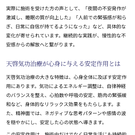
実際に施術を受けた方の声として、「夜間の不安発作が
天啓気功治療で絶え間ない不安感に挑む
激減し、睡眠の質が向上した」「人前での緊張感が和ら
天啓気功治療や療法で活性化するクンダリ
ぎ、日常に自信が持てるようになった」など、具体的な
ニーチャクラ覚醒の適切な進め方
変化が寄せられています。継続的な実践が、慢性的な不
心の奥底まで届く療法の本質解説
安感からの解放へと繋がります。
自己治癒力活性による不安症克服の実例
天啓気功治療が支持される理由と根拠
天啓気功治療が心身に与える安定作用とは
天啓気功治療の大きな特徴は、心身全体に及ぼす安定作
用にあります。気功によるエネルギー調整は、自律神経
のバランスを整え、心拍数や呼吸の安定、筋肉の緊張緩
和など、身体的なリラックス効果をもたらします。ま
た、精神面では、ネガティブな思考パターンや感情の波
を穏やかにし、安定した心の状態へ導きます。
この安定作用は、施術中だけでなく日常生活にも持続的