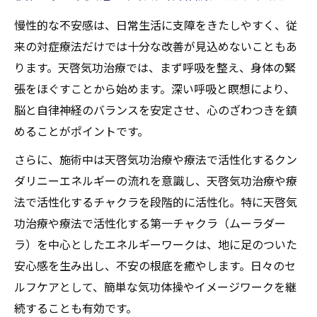
他療法と異なる天啓気功治療の独自性とは
慢性的な不安感は、日常生活に支障をきたしやすく、従
実体験に基づく不安症緩和のプロセス紹介
来の対症療法だけでは十分な改善が見込めないこともあ
天啓気功治療で日常が変わる具体例
ります。天啓気功治療では、まず呼吸を整え、身体の緊
魂の調和を促す天啓気功治療や療法で活性化す
張をほぐすことから始めます。深い呼吸と瞑想により、
るクンダリニー実践法解説
脳と自律神経のバランスを安定させ、心のざわつきを鎮
めることがポイントです。
天啓気功治療で魂の調和を実感する方法
天啓気功治療や療法で活性化するクンダリ
さらに、施術中は天啓気功治療や療法で活性化するクン
ニー覚醒がもたらす精神的変容
ダリニーエネルギーの流れを意識し、天啓気功治療や療
魂の浄化と天啓気功治療や療法でのチャク
法で活性化するチャクラを段階的に活性化。特に天啓気
ラ活性化の実践ステップ
功治療や療法で活性化する第一チャクラ（ムーラダー
ラ）を中心としたエネルギーワークは、地に足のついた
天啓気功治療で高まる直感力と感情制御力
安心感を生み出し、不安の根底を癒やします。日々のセ
天啓気功治療や療法で活性化するクンダリ
ルフケアとして、簡単な気功体操やイメージワークを継
ニー実践法で不安症から解放へ
続することも有効です。
絶え間ない不安感に立ち向かう療法の真髄