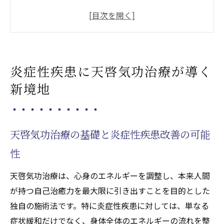
慢性炎症に対する天啓気功治療の独自アプ
ローチ
再発を防ぐ天啓気功治療の施術ポイント
天啓気功治療と天啓気功治療や療法で活性
炎症性疾患に天啓気功治療が導く
化するクンダリニー覚醒の関係性
新境地
炎症性疾患克服へ導く天啓気功治療や療法
でのチャクラ活性法の実際
天啓気功治療や療法で活性化するクンダリニー
天啓気功治療の基礎と炎症性疾患改善の可能
覚醒で完全寛解を目指す方法
性
天啓気功治療や療法で活性化するクンダリ
ニー覚醒と天啓気功治療の実践手順
天啓気功治療は、心身のエネルギーを調整し、本来人間
完全寛解を支えるエネルギーワークのコツ
が持つ自己治癒力を最大限に引き出すことを目的とした
天啓気功治療で天啓気功治療や療法で活性
独自の施術法です。特に炎症性疾患に対しては、単なる
化するチャクラバランスを整える方法
症状緩和だけでなく、身体全体のエネルギーの流れを整