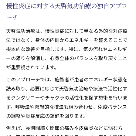
天啓気功治療や療法でのチャクラ活性化と
慢性炎症に対する天啓気功治療の独自アプロ
天啓気功治療の連動効果
ーチ
天啓気功治療や療法で活性化する第1チャク
ラから整える炎症体質改善法
天啓気功治療は、慢性炎症に対して単なる外的な対症療
気の流れを促進し免疫異常を整える方法
法ではなく、身体の内側からエネルギーを整えることで
根本的な改善を目指します。特に、気の流れやエネルギ
天啓気功治療や療法で活性化するチャクラ
ーの滞りを解消し、心身全体のバランスを取り戻すこと
覚醒がもたらす心身の変化
が重要視されています。
天啓気功治療で実感できる症状緩和の実際
このアプローチでは、施術者が患者のエネルギー状態を
再発防止へ導く天啓気功治療や療法で活性化す
読み取り、必要に応じて天啓気功治療や療法で活性化す
るクンダリニー実践のポイント
るクンダリニーやチャクラの活性化を促す施術を行いま
天啓気功治療と天啓気功治療や療法で活性
す。呼吸法や瞑想的な技法も組み合わせ、免疫バランス
化するクンダリニー実践の重要性
の調整や炎症反応の鎮静を図ります。
寛解維持に効果的なセルフワーク手法
例えば、長期間続く関節の痛みや皮膚炎などに悩む方
再発リスクを減らす天啓気功治療や療法で