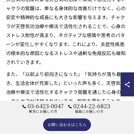
ャクラの覚醒は、単なる身体的な改善だけでなく、心の
安定や精神的な成長にも大きな影響を与えます。チャク
ラが天啓気功治療や療法で活性化されることで、心身の
ストレス耐性が高まり、ネガティブな感情や思考のパタ
ーンが変化しやすくなります。これにより、炎症性疾患
の根本的な原因となるストレスや過剰な免疫反応も緩和
されていきます。
また、「以前より前向きになった」「気持ちが落ち着
き、生活全体が充実した」といった声も多く、天啓気功
治療や療法で活性化するチャクラ覚醒を通じた心身のト
ータルケアが注目されています。施術を重ねることで、
03-6423-0047
0244-22-6823
より深いレベルでの自己変容が期待できるのも大きな魅
東京にお越しの方
福島にお越しの方
力です。
お問い合わせはこちら