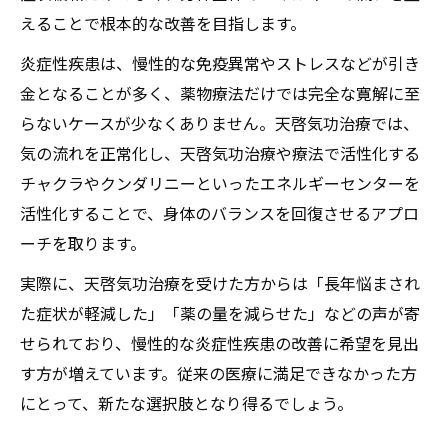
えることで根本的な改善を目指します。
覚醒体験から得られる自己治癒力の向上実
感
炎症性疾患は、慢性的な免疫異常やストレスなどが引き
天啓気功治療や療法で活性化するクンダリ
金となることが多く、薬物療法だけでは完全な寛解に至
ニー覚醒の注意点と安全な取り組み方
らないケースが少なくありません。天啓気功治療では、
天啓気功治療による心身の自己治癒力強化
気の流れを正常化し、天啓気功治療や療法で活性化する
チャクラやクンダリニーといったエネルギーセンターを
天啓気功治療で自己治癒力を高める仕組み
活性化することで、身体のバランスを回復させるアプロ
心身のバランス調整に役立つ施術法の特徴
ーチを取ります。
炎症性疾患寛解に向けた生活習慣の見直し
実際に、天啓気功治療を受けた方からは「長年悩まされ
天啓気功治療や療法で活性化するクンダリ
た症状が軽減した」「薬の量を減らせた」などの声が寄
ニー覚醒と心の安定の深い関係
せられており、慢性的な炎症性疾患の改善に希望を見出
天啓気功治療が推奨する瞑想や呼吸法
す方が増えています。従来の医療に満足できなかった方
天啓気功治療や療法でのチャクラ活性化が炎症
にとって、新たな選択肢となり得るでしょう。
体質を変える仕組み