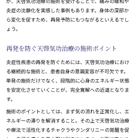
が、天啓気功治療の施術を受けることで、痛みの緩和や
活性化するチャクラの調整習慣
炎症の沈静化を実感した事例もあります。身体の深部か
天啓気功治療や療法で活性化するクンダリ
ら変化を促すため、再発予防にもつながるといえるでし
ニー覚醒で免疫力を保つ秘訣
ょう。
天啓気功治療後の注意点と継続サポート
スピリチュアルな視点で炎症性疾患を克服
再発を防ぐ天啓気功治療の施術ポイント
天啓気功治療がもたらす霊的成長の意義
炎症性疾患の再発を防ぐためには、天啓気功治療におけ
天啓気功治療や療法で活性化するクンダリ
る継続的な施術と、患者自身の意識変容が不可欠です。
ニー覚醒と内面変容のプロセス
単発の施術だけでなく、段階的に心身のエネルギー状態
天啓気功治療や療法でのチャクラ活性化に
を安定化させていくことが、完全寛解への近道となりま
よる心の浄化体験
す。
炎症性疾患克服に役立つスピリチュアル実
施術のポイントとしては、まず気の流れを正常化し、エ
践
ネルギーの滞りを解消すること。その上で天啓気功治療
天啓気功治療の霊的サポートと安心感
や療法で活性化するチャクラやクンダリニーの覚醒を促